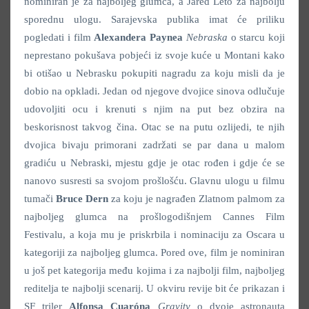
nominiran je za najboljeg glumca, a Jared Leto za najbolju
sporednu ulogu. Sarajevska publika imat će priliku
pogledati i film
Alexandera Paynea
Nebraska
o starcu koji
neprestano pokušava pobjeći iz svoje kuće u Montani kako
bi otišao u Nebrasku pokupiti nagradu za koju misli da je
dobio na opkladi. Jedan od njegove dvojice sinova odlučuje
udovoljiti ocu i krenuti s njim na put bez obzira na
beskorisnost takvog čina. Otac se na putu ozlijedi, te njih
dvojica bivaju primorani zadržati se par dana u malom
gradiću u Nebraski, mjestu gdje je otac rođen i gdje će se
nanovo susresti sa svojom prošlošću. Glavnu ulogu u filmu
tumači
Bruce Dern
za koju je nagrađen Zlatnom palmom za
najboljeg glumca na prošlogodišnjem Cannes Film
Festivalu, a koja mu je priskrbila i nominaciju za Oscara u
kategoriji za najboljeg glumca. Pored ove, film je nominiran
u još pet kategorija među kojima i za najbolji film, najboljeg
reditelja te najbolji scenarij. U okviru revije bit će prikazan i
SF triler
Alfonsa Cuaróna
Gravity
o dvoje astronauta