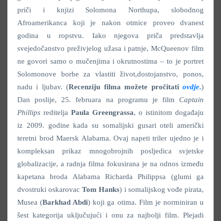
priči i knjizi Solomona Northupa, slobodnog
Afroamerikanca koji je nakon otmice proveo dvanest
godina u ropstvu. Iako njegova priča predstavlja
svejedočanstvo preživjelog užasa i patnje, McQueenov film
ne govori samo o mučenjima i okrutnostima – to je portret
Solomonove borbe za vlastiti život,dostojanstvo, ponos,
nadu i ljubav. (
Recenziju filma možete pročitati
ovdje
.
)
Dan poslije, 25. februara na programu je film
Captain
Phillips
reditelja
Paula Greengrassa
, o istinitom događaju
iz 2009. godine kada su somalijski gusari oteli američki
teretni brod Maersk Alabama. Ovaj napeti triler ujedno je i
kompleksan prikaz mnogobrojnih posljedica svjetske
globalizacije, a radnja filma fokusirana je na odnos između
kapetana broda Alabama Richarda Philippsa (glumi ga
dvostruki oskarovac
Tom Hanks
) i somalijskog vođe pirata,
Musea (
Barkhad Abdi
) koji ga otima. Film je norminiran u
šest kategorija uključujući i onu za najbolji film. Plejadi