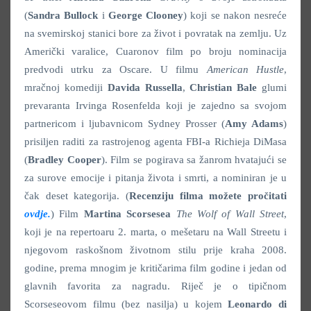
(
Sandra Bullock
i
George Clooney
) koji se nakon nesreće
na svemirskoj stanici bore za život i povratak na zemlju. Uz
Američki varalice, Cuaronov film po broju nominacija
predvodi utrku za Oscare. U filmu
American Hustle
,
mračnoj komediji
Davida Russella
,
Christian Bale
glumi
prevaranta Irvinga Rosenfelda koji je zajedno sa svojom
partnericom i ljubavnicom Sydney Prosser (
Amy Adams
)
prisiljen raditi za rastrojenog agenta FBI-a Richieja DiMasa
(
Bradley Cooper
). Film se pogirava sa žanrom hvatajući se
za surove emocije i pitanja života i smrti, a nominiran je u
čak deset kategorija. (
Recenziju filma možete pročitati
ovdje.
) Film
Martina Scorsesea
The Wolf of Wall Street
,
koji je na repertoaru 2. marta, o mešetaru na Wall Streetu i
njegovom raskošnom životnom stilu prije kraha 2008.
godine, prema mnogim je kritičarima film godine i jedan od
glavnih favorita za nagradu. Riječ je o tipičnom
Scorseseovom filmu (bez nasilja) u kojem
Leonardo di