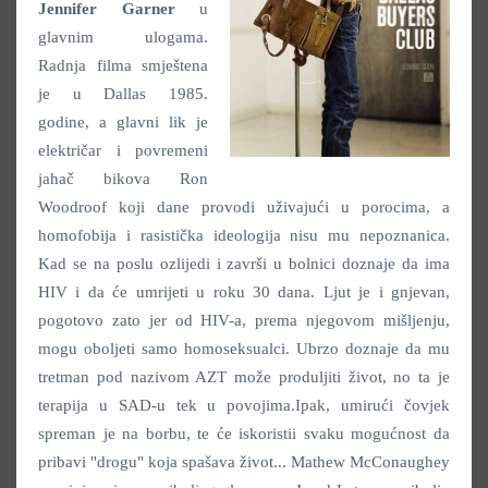
Jennifer Garner
u
glavnim ulogama.
Radnja filma smještena
je u Dallas 1985.
godine, a glavni lik je
električar i povremeni
jahač bikova Ron
Woodroof koji dane provodi uživajući u porocima, a
homofobija i rasistička ideologija nisu mu nepoznanica.
Kad se na poslu ozlijedi i završi u bolnici doznaje da ima
HIV i da će umrijeti u roku 30 dana. Ljut je i gnjevan,
pogotovo zato jer od HIV-a, prema njegovom mišljenju,
mogu oboljeti samo homoseksualci. Ubrzo doznaje da mu
tretman pod nazivom AZT može produljiti život, no ta je
terapija u SAD-u tek u povojima.Ipak, umirući čovjek
spreman je na borbu, te će iskoristii svaku mogućnost da
pribavi "drogu" koja spašava život... Mathew McConaughey