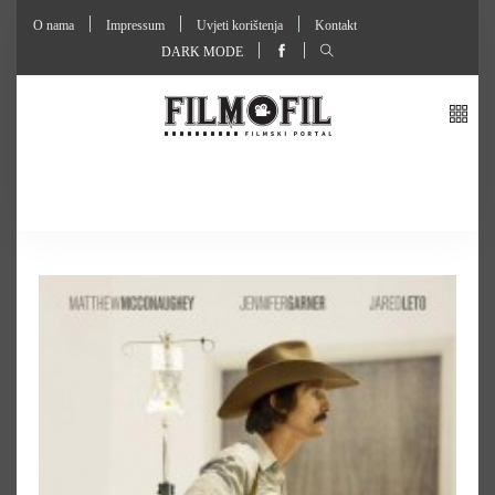
O nama
Impressum
Uvjeti korištenja
Kontakt
DARK MODE