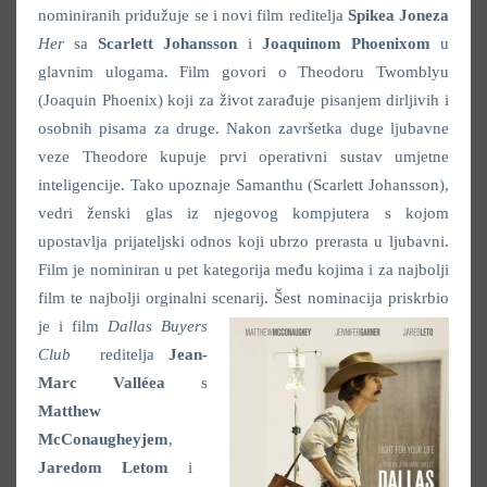
nominiranih pridužuje se i novi film reditelja
Spikea Joneza
Her
sa
Scarlett Johansson
i
Joaquinom Phoenixom
u
glavnim ulogama. Film govori o Theodoru Twomblyu
(Joaquin Phoenix) koji za život zarađuje pisanjem dirljivih i
osobnih pisama za druge. Nakon završetka duge ljubavne
veze Theodore kupuje prvi operativni sustav umjetne
inteligencije. Tako upoznaje Samanthu (Scarlett Johansson),
vedri ženski glas iz njegovog kompjutera s kojom
upostavlja prijateljski odnos koji ubrzo prerasta u ljubavni.
Film je nominiran u pet kategorija među kojima i za najbolji
film te najbolji orginalni scenarij.
Šest nominacija priskrbio
je i film
Dallas Buyers
Club
reditelja
Jean-
Marc Valléea
s
Matthew
McConaugheyjem
,
Jaredom Letom
i