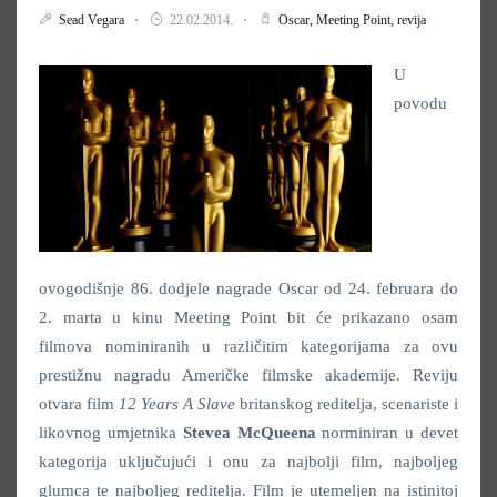
Sead Vegara
22.02.2014.
Oscar,
Meeting Point,
revija
U
povodu
ovogodišnje 86. dodjele nagrade Oscar od 24. februara do
2. marta u kinu Meeting Point bit će prikazano osam
filmova nominiranih u različitim kategorijama za ovu
prestižnu nagradu Američke filmske akademije. Reviju
otvara film
12 Years A Slave
britanskog reditelja, scenariste i
likovnog umjetnika
Stevea McQueena
norminiran u devet
kategorija uključujući i onu za najbolji film, najboljeg
glumca te najboljeg reditelja. Film je utemeljen na istinitoj