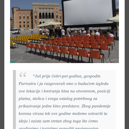
“Još prije četiri-pet godina, gospodin
Purivatra i ja razgovarali smo o budućem izgledu
ove lokacije i kreiranja kina na otvorenom, poziciji
platna, stolica i svega ostalog potrebnog za
prikazivanje jedne kino predstave. Zbog pandemije
korona virusa tek ove godine možemo ostvariti tu
ideju i zaista sam sretan zbog toga što ćemo
građanima i turistima ponuditi nevjerovatan