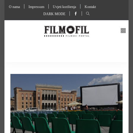
O nama
Impressum
Uvjeti korištenja
Kontakt
DARK MODE