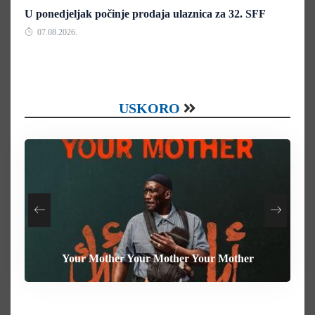
U ponedjeljak počinje prodaja ulaznica za 32. SFF
07.08.2026.
USKORO
Your Mother Your Mother Your Mother
Heart of the Beast
The Weight
Behemoth