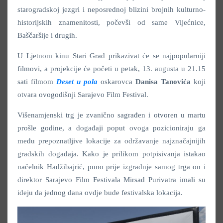
starogradskoj jezgri i neposrednoj blizini brojnih kulturno-
historijskih znamenitosti, počevši od same Vijećnice,
Baščaršije i drugih.
U Ljetnom kinu Stari Grad prikazivat će se najpopularniji
filmovi, a projekcije će početi u petak, 13. augusta u 21.15
sati filmom
Deset u pola
oskarovca
Danisa Tanovića
koji
otvara ovogodišnji Sarajevo Film Festival.
Višenamjenski trg je zvanično sagrađen i otvoren u martu
prošle godine, a događaji poput ovoga pozicioniraju ga
među prepoznatljive lokacije za održavanje najznačajnijih
gradskih događaja. Kako je prilikom potpisivanja istakao
načelnik Hadžibajrić, puno prije izgradnje samog trga on i
direktor Sarajevo Film Festivala Mirsad Purivatra imali su
ideju da jednog dana ovdje bude festivalska lokacija.