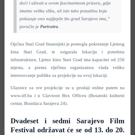
doći
i
uživati u ovom fascinantnom prizoru, gdje
imamo veliku sliku, ali isto tako pozadinu koja
pokazuje ono najljepše što grad Sarajevo ima,”
poručio je
Purivatra
.
Općina Stari Grad finansijski je pomogla pokretanje Ljetnog
kina Stari Grad, te osigurala lokaciju i potrebnu
infrastrukturu. Ljetno kino Stari Grad ima kapacitet od 250
mjesta, a prema riječima organizatora vlada veliko
interesovanje publike za projekcije na ovoj lokaciji.
Ulaznice za sve projekcije su u prodaji online putem na
www.sff.ba i u Glavnom Box Officeu (Bosanski kulturni
centar, Branilaca Sarajeva 24).
Dvadeset i sedmi
Sarajevo Film
Festival održava
t će
se od 13. do 20.