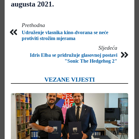
augusta 2021.
Prethodna
Udruženje vlasnika kino-dvorana se neće
protiviti strožim mjerama
Sljedeća
Idris Elba se pridružuje glasovnoj postavi
"Sonic The Hedgehog 2"
VEZANE VIJESTI