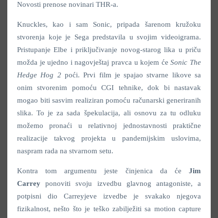
Novosti prenose novinari THR-a.
Knuckles, kao i sam Sonic, pripada šarenom kružoku
stvorenja koje je Sega predstavila u svojim videoigrama.
Pristupanje Elbe i priključivanje novog-starog lika u priču
možda je ujedno i nagovještaj pravca u kojem će
Sonic The
Hedge Hog 2
poći. Prvi film je spajao stvarne likove sa
onim stvorenim pomoću CGI tehnike, dok bi nastavak
mogao biti sasvim realiziran pomoću računarski generiranih
slika. To je za sada špekulacija, ali osnovu za tu odluku
možemo pronaći u relativnoj jednostavnosti praktične
realizacije takvog projekta u pandemijskim uslovima,
naspram rada na stvarnom setu.
Kontra tom argumentu jeste činjenica da će
Jim
Carrey
ponoviti svoju izvedbu glavnog antagoniste, a
potpisni dio Carreyjeve izvedbe je svakako njegova
fizikalnost, nešto što je teško zabilježiti sa motion capture