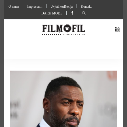
O nama
Impressum
Uvjeti korištenja
Kontakt
DARK MODE