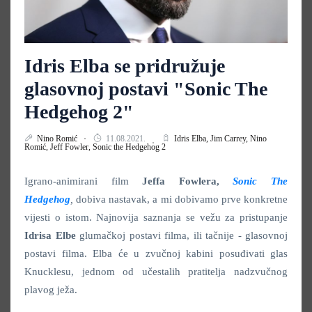
Idris Elba se pridružuje
glasovnoj postavi "Sonic The
Hedgehog 2"
Nino Romić
11.08.2021.
Idris Elba,
Jim Carrey,
Nino
Romić,
Jeff Fowler,
Sonic the Hedgehog 2
Igrano-animirani film
Jeffa
Fowlera,
Sonic The
Hedgehog
,
dobiva nastavak, a mi dobivamo prve konkretne
vijesti o istom. Najnovija saznanja se vežu za pristupanje
Idrisa
Elbe
glumačkoj postavi filma, ili tačnije - glasovnoj
postavi filma. Elba će u zvučnoj kabini posuđivati glas
Knucklesu, jednom od učestalih pratitelja nadzvučnog
plavog ježa.