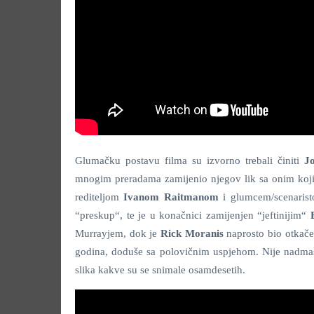
Glumačku postavu filma su izvorno trebali činiti
J
mnogim preradama zamijenio njegov lik sa onim koji
rediteljom
Ivanom Raitmanom
i glumcem/scenari
“preskup“, te je u konačnici zamijenjen “jeftinijim“
Murrayjem, dok je
Rick Moranis
naprosto bio otkač
godina, doduše sa polovičnim uspjehom. Nije nadmašio
slika kakve su se snimale osamdesetih.