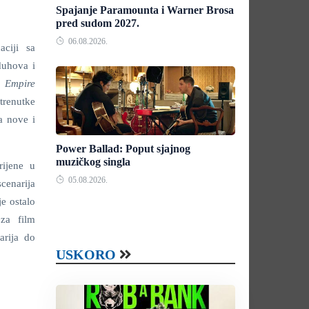
Spajanje Paramounta i Warner Brosa
pred sudom 2027.
06.08.2026.
ciji sa
duhova i
n Empire
trenutke
a nove i
Power Ballad: Poput sjajnog
muzičkog singla
rijene u
05.08.2026.
cenarija
je ostalo
za film
arija do
USKORO