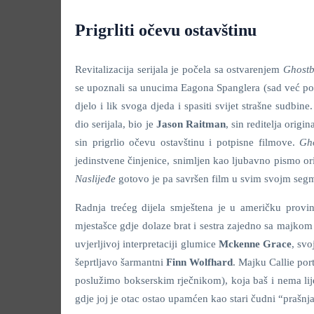
Prigrliti očevu ostavštinu
Revitalizacija serijala je počela sa ostvarenjem
Ghostb
se upoznali sa unucima Eagona Spanglera (sad već pokoj
djelo i lik svoga djeda i spasiti svijet strašne sudbine.
dio serijala, bio je
Jason Raitman
, sin reditelja orig
sin prigrlio očevu ostavštinu i potpisne filmove.
Gho
jedinstvene činjenice, snimljen kao ljubavno pismo o
Naslijeđe
gotovo je pa savršen film u svim svojm seg
Radnja trećeg dijela smještena je u američku provi
mjestašce gdje dolaze brat i sestra zajedno sa majkom
uvjerljivoj interpretaciji glumice
Mckenne Grace
, svo
šeprtljavo šarmantni
Finn Wolfhard
. Majku Callie por
poslužimo bokserskim rječnikom), koja baš i nema li
gdje joj je otac ostao upamćen kao stari čudni “prašnj