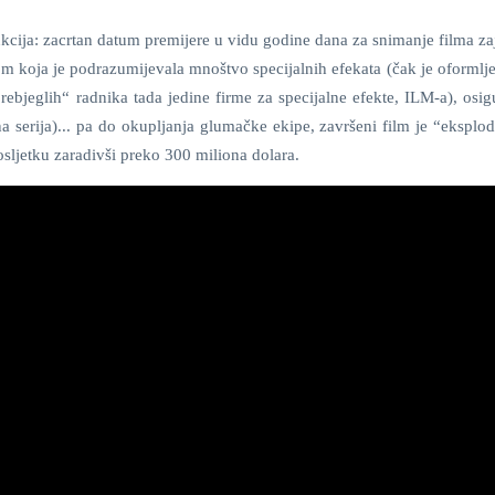
kcija: zacrtan datum premijere u vidu godine dana za snimanje filma za
koja je podrazumijevala mnoštvo specijalnih efekata (čak je oformlj
prebjeglih“ radnika tada jedine firme za specijalne efekte, ILM-a), osi
a serija)... pa do okupljanja glumačke ekipe, završeni film je “eksplo
sljetku zaradivši preko 300 miliona dolara.