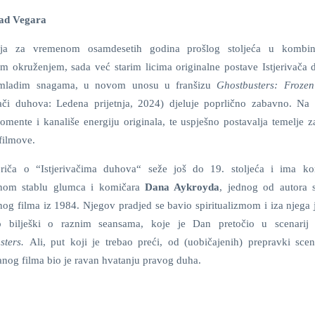
ead Vegara
ija za vremenom osamdesetih godina prošlog stoljeća u kombina
m okruženjem, sada već starim licima originalne postave Istjerivača 
mladim snagama, u novom unosu u franšizu
Ghostbusters: Froze
ivači duhova: Ledena prijetnja, 2024) djeluje poprlično zabavno. Na 
mente i kanališe energiju originala, te uspješno postavalja temelje z
filmove.
priča o “Istjerivačima duhova“
seže još do 19. stoljeća i ima ko
nom stablu glumca i komičara
Dana Aykroyda
, jednog od autora s
nog filma iz 1984. Njegov pradjed se bavio spiritualizmom i iza njega 
 bilješki o raznim seansama, koje je Dan pretočio u scenarij 
sters.
Ali, put koji je trebao preći, od (uobičajenih) prepravki scen
ranog filma bio je ravan hvatanju pravog duha.