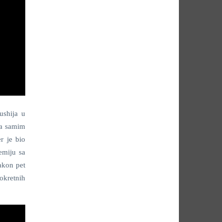
ushija u
 sa samim
r je bio
emiju sa
nakon pet
okretnih