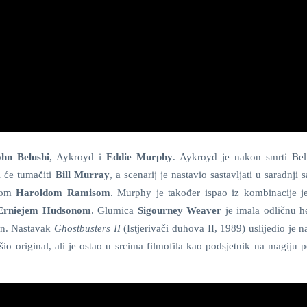
ohn Belushi
, Aykroyd i
Eddie Murphy
. Aykroyd je nakon smrti Bel
 će tumačiti
Bill Murray
, a scenarij je nastavio sastavljati u saradnji
stom
Haroldom Ramisom
. Murphy je također ispao iz kombinacije je
Erniejem Hudsonom
. Glumica
Sigourney Weaver
je imala odličnu h
en. Nastavak
Ghostbusters II
(Istjerivači duhova II, 1989) uslijedio je 
 original, ali je ostao u srcima filmofila kao podsjetnik na magiju p