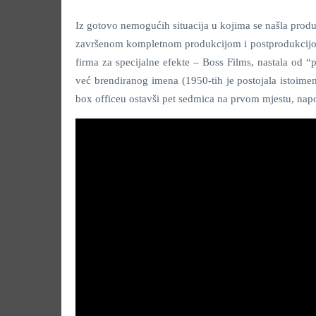
Iz gotovo nemogućih situacija u kojima se našla produ
završenom kompletnom produkcijom i postprodukcijom 
firma za specijalne efekte – Boss Films, nastala od “
već brendiranog imena (1950-tih je postojala istoimen
box officeu ostavši pet sedmica na prvom mjestu, napo