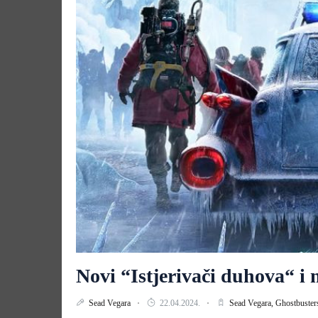
Novi “Istjerivači duhova“ i 
Sead Vegara
22.04.2024.
Sead Vegara,
Ghostbuster