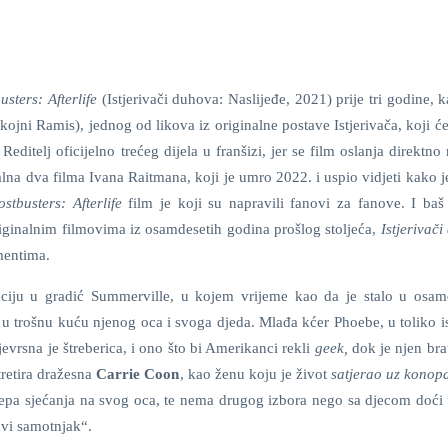
usters: Afterlife
(Istjerivači duhova: Naslijeđe, 2021) prije tri godine,
ni Ramis), jednog od likova iz originalne postave Istjerivača, koji će 
 Reditelj oficijelno trećeg dijela u franšizi, jer se film oslanja direktno
inalna dva filma Ivana Raitmana, koji je umro 2022. i uspio vidjeti kako 
stbusters: Afterlife
film je koji su napravili fanovi za fanove. I baš
riginalnim filmovima iz osamdesetih godina prošlog stoljeća,
Istjerivač
mentima.
nciju u gradić Summerville, u kojem vrijeme kao da je stalo u osam
 u trošnu kuću njenog oca i svoga djeda. Mlađa kćer Phoebe, u toliko i
jevrsna je štreberica, i ono što bi Amerikanci rekli
geek,
dok je njen bra
tretira dražesna
Carrie Coon
, kao ženu koju je život
satjerao uz konop
jepa sjećanja na svog oca, te nema drugog izbora nego sa djecom doći 
avi samotnjak“.