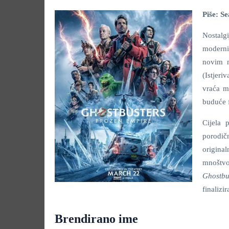
Piše: S
Nostalg
moderni
novim 
(Istjer
vraća mo
buduće 
Cijela 
porodič
original
mnoštvo
Ghostbu
finalizi
Brendirano ime