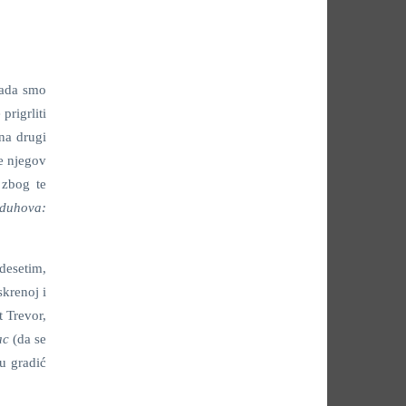
 kada smo
prigrliti
 na drugi
je njegov
 zbog te
i duhova:
desetim,
skrenoj i
t Trevor,
ac
(da se
u gradić