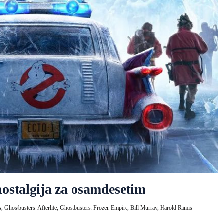
nostalgija za osamdesetim
s,
Ghostbusters: Afterlife,
Ghostbusters: Frozen Empire,
Bill Murray,
Harold Ramis