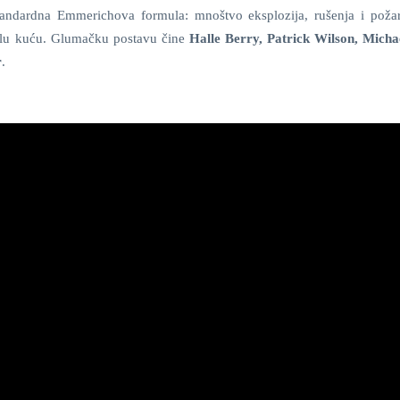
tandardna Emmerichova formula: mnoštvo eksplozija, rušenja i požar
ijelu kuću. Glumačku postavu čine
Halle Berry, Patrick Wilson, Micha
r
.