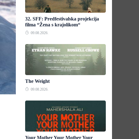
32. SFF: Predfestivalska projekcija
filma “Žena s krajolikom“
09.08.2026.
The Weight
09.08.2026.
Your Mother Your Mother Your