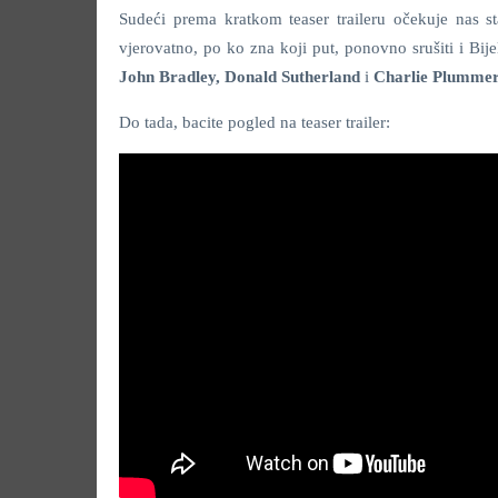
Sudeći prema kratkom teaser traileru očekuje nas s
vjerovatno, po ko zna koji put, ponovno srušiti i B
John Bradley, Donald Sutherland
i
Charlie Plumme
Do tada, bacite pogled na teaser trailer: