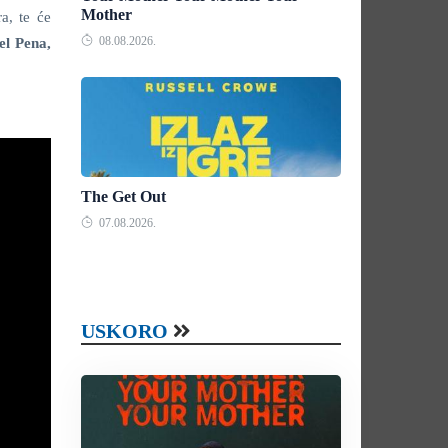
Mother
a, te će
08.08.2026.
el Pena,
The Get Out
07.08.2026.
USKORO