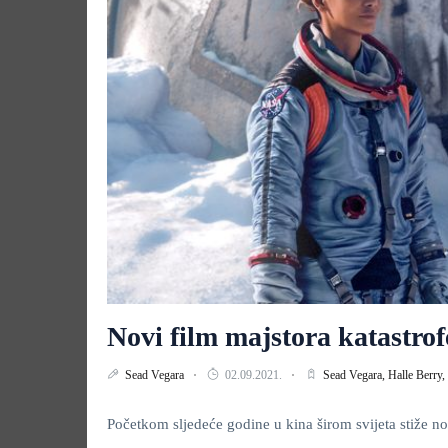
Novi film majstora katastr
Sead Vegara
02.09.2021.
Sead Vegara,
Halle Berry,
Početkom sljedeće godine u kina širom svijeta stiže no