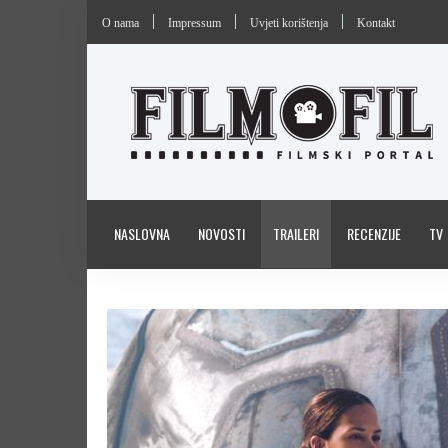
O nama
Impressum
Uvjeti korištenja
Kontakt
NASLOVNA
NOVOSTI
TRAILERI
RECENZIJE
TV