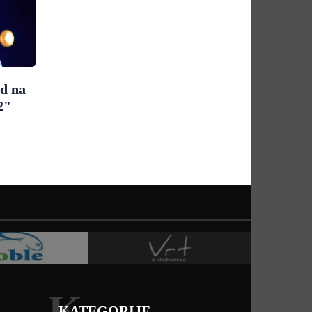
ad na
2"
K
KATEGORIJE