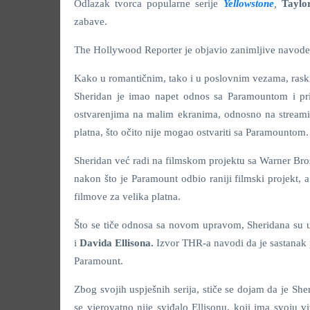
Odlazak tvorca popularne serije
Yellowstone
,
Taylo
zabave.
The Hollywood Reporter je objavio zanimljive navode
Kako u romantičnim, tako i u poslovnim vezama, raski
Sheridan je imao napet odnos sa Paramountom i pr
ostvarenjima na malim ekranima, odnosno na streaming
platna, što očito nije mogao ostvariti sa Paramountom.
Sheridan već radi na filmskom projektu sa Warner Br
nakon što je Paramount odbio raniji filmski projekt,
filmove za velika platna.
Što se tiče odnosa sa novom upravom, Sheridana su 
i
Davida Ellisona.
Izvor THR-a navodi da je sastanak
Paramount.
Zbog svojih uspješnih serija, stiče se dojam da je S
se vjerovatno nije sviđalo Ellisonu, koji ima svoju