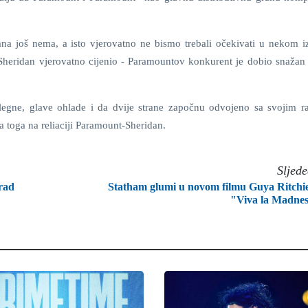
na još nema, a isto vjerovatno ne bismo trebali očekivati u nekom 
i Sheridan vjerovatno cijenio - Paramountov konkurent je dobio snažan
slegne, glave ohlade i da dvije strane započnu odvojeno sa svojim 
a toga na reliaciji Paramount-Sheridan.
Sljed
grad
Statham glumi u novom filmu Guya Ritchi
"Viva la Madne