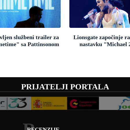
ljen službeni trailer za
Lionsgate započinje r
metime" sa Pattinsonom
nastavku "Michael 
PRIJATELJI PORTALA
R
RECENZIJE