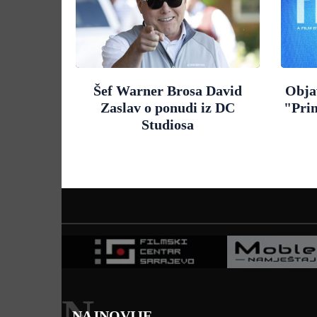
Šef Warner Brosa David
Objav
Zaslav o ponudi iz DC
"Pri
Studiosa
N
NAJNOVIJE