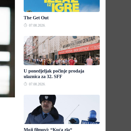
The Get Out
07.08.2026.
U ponedjeljak počinje prodaja
ulaznica za 32. SFF
07.08.2026.
Moji filmovi: “Kuća zla“