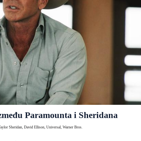
 između Paramounta i Sheridana
Taylor Sheridan,
David Ellison,
Universal,
Warner Bros.