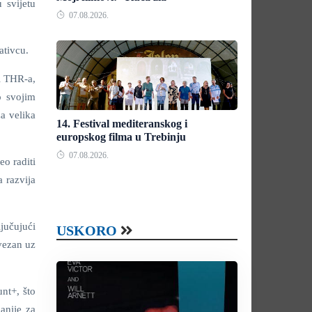
 svijetu
07.08.2026.
ativcu.
i THR-a,
o svojim
a velika
14. Festival mediteranskog i
europskog filma u Trebinju
07.08.2026.
eo raditi
 razvija
jučujući
USKORO
vezan uz
nt+, što
anije za