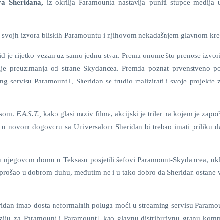
ra Sheridana,
iz okrilja Paramounta nastavlja puniti stupce medija u
 svojh izvora bliskih Paramountu i njihovom nekadašnjem glavnom kre
d je rijetko vezan uz samo jednu stvar. Prema onome što prenose izvor
ije preuzimanja od strane Skydancea. Premda poznat prvenstveno p
 servisu Paramount+, Sheridan se trudio realizirati i svoje projekte z
osom.
F.A.S.T.,
kako glasi naziv filma, akcijski je triler na kojem je započ
 a u novom dogovoru sa Universalom Sheridan bi trebao imati priliku da
u njegovom domu u Teksasu posjetili šefovi Paramount-Skydancea, ukl
 prošao u dobrom duhu, međutim ne i u tako dobro da Sheridan ostane 
heridan imao dosta neformalnih poluga moći u streaming servisu Paramou
 viziju za Paramount i Paramount+ kao glavnu distributivnu granu komp