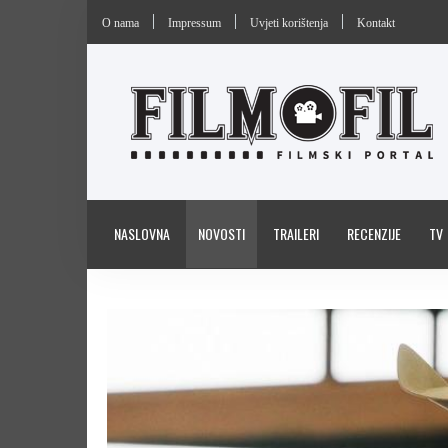
O nama
Impressum
Uvjeti korištenja
Kontakt
NASLOVNA
NOVOSTI
TRAILERI
RECENZIJE
TV