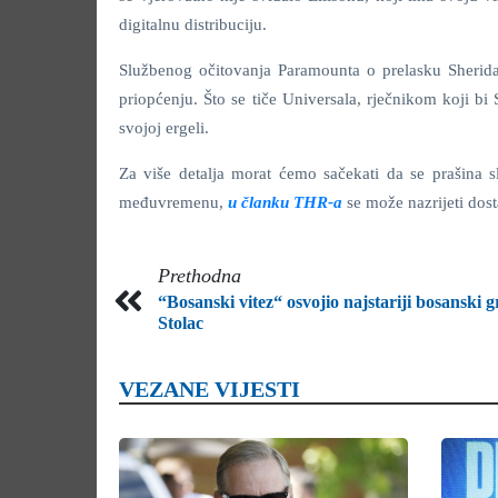
digitalnu distribuciju.
Službenog očitovanja Paramounta o prelasku Sherida
priopćenju. Što se tiče Universala, rječnikom koji b
svojoj ergeli.
Za više detalja morat ćemo sačekati da se prašina 
međuvremenu,
u članku THR-a
se može nazrijeti dost
Prethodna
“Bosanski vitez“ osvojio najstariji bosanski 
Stolac
VEZANE VIJESTI