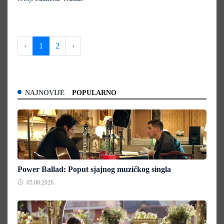
‹
1
2
›
NAJNOVIJE
POPULARNO
Power Ballad: Poput sjajnog muzičkog singla
05.08.2026.