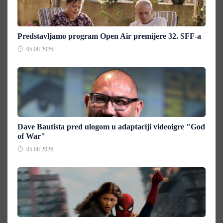
Predstavljamo program Open Air premijere 32. SFF-a
05.08.2026.
Dave Bautista pred ulogom u adaptaciji videoigre "God
of War"
05.08.2026.