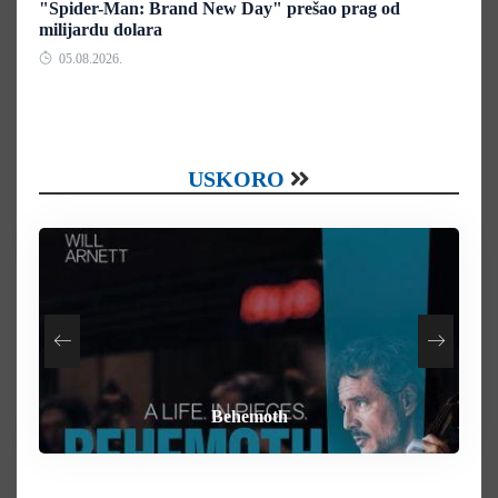
"Spider-Man: Brand New Day" prešao prag od
milijardu dolara
05.08.2026.
USKORO
How To Rob A Bank
Heart of the Beast
By Any Means
Behemoth