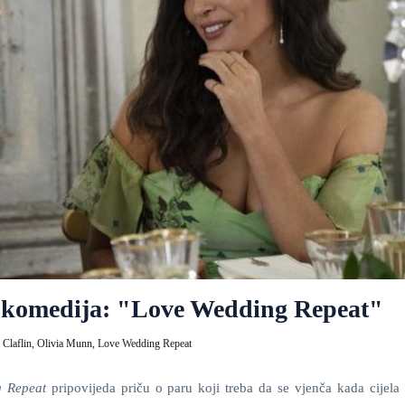
a komedija: "Love Wedding Repeat"
Claflin,
Olivia Munn,
Love Wedding Repeat
g Repeat
pripovijeda priču o paru koji treba da se vjenča kada cijela 