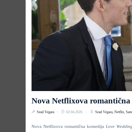
Nova Netflixova romantičn
Sead Vegara
02.04.2020.
Sead Vegara,
Netflix,
Sam 
Nova Netflixova romantična komedija
Love Weddin