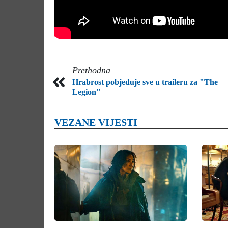
Prethodna
Hrabrost pobjeđuje sve u traileru za "The
Legion"
VEZANE VIJESTI