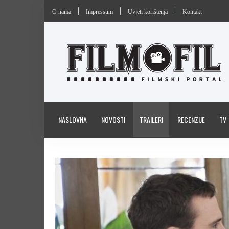
O nama
Impressum
Uvjeti korištenja
Kontakt
NASLOVNA
NOVOSTI
TRAILERI
RECENZIJE
TV