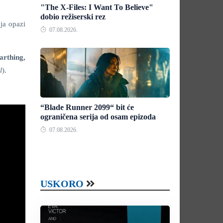
"The X-Files: I Want To Believe"
dobio režiserski rez
ja opazi
07.08.2026.
arthing,
l
).
“Blade Runner 2099“ bit će
ograničena serija od osam epizoda
07.08.2026.
USKORO