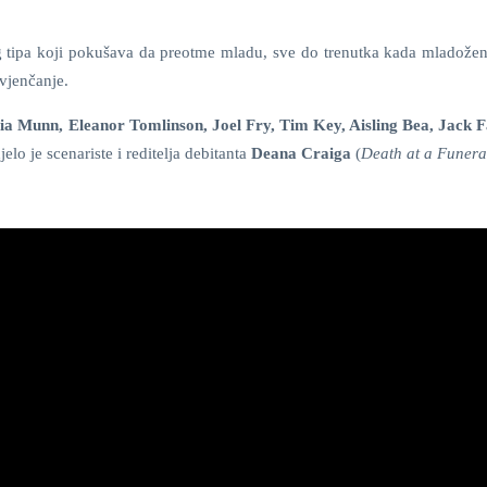
nog tipa koji pokušava da preotme mladu, sve do trenutka kada mladožen
vjenčanje.
via Munn, Eleanor Tomlinson, Joel Fry, Tim Key, Aisling Bea, Jack F
jelo je scenariste i reditelja debitanta
Deana Craiga
(
Death at a Funera