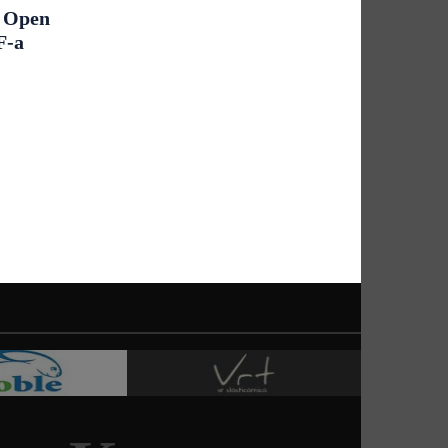
m Open
F-a