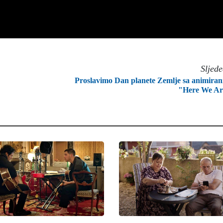
Sljed
Proslavimo Dan planete Zemlje sa animira
"Here We Ar