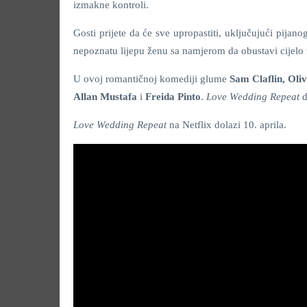
izmakne kontroli.
Gosti prijete da će sve upropastiti, uključujući pija
nepoznatu lijepu ženu sa namjerom da obustavi cijelo 
U ovoj romantičnoj komediji glume
Sam Claflin, Oli
Allan Mustafa
i
Freida Pinto
.
Love Wedding Repeat
d
Love Wedding Repeat
na Netflix dolazi 10. aprila.