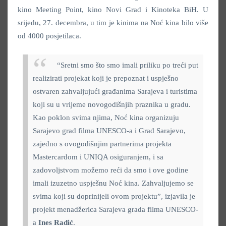
kino Meeting Point, kino Novi Grad i Kinoteka BiH. U
srijedu, 27. decembra, u tim je kinima na Noć kina bilo više
od 4000 posjetilaca.
“Sretni smo što smo imali priliku po treći put
realizirati projekat koji je prepoznat i uspješno
ostvaren zahvaljujući građanima Sarajeva i turistima
koji su u vrijeme novogodišnjih praznika u gradu.
Kao poklon svima njima, Noć kina organizuju
Sarajevo grad filma UNESCO-a i Grad Sarajevo,
zajedno s ovogodišnjim partnerima projekta
Mastercardom i UNIQA osiguranjem, i sa
zadovoljstvom možemo reći da smo i ove godine
imali izuzetno uspješnu Noć kina. Zahvaljujemo se
svima koji su doprinijeli ovom projektu”, izjavila je
projekt menadžerica Sarajeva grada filma UNESCO-
a
Ines Radić
.