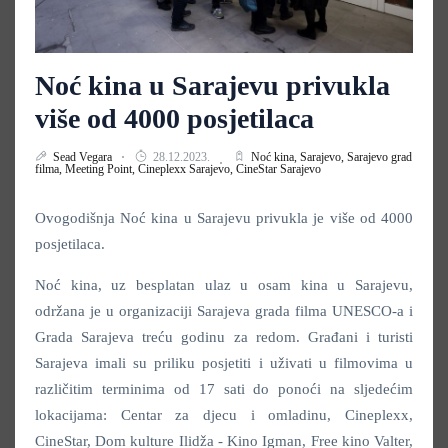
Noć kina u Sarajevu privukla
više od 4000 posjetilaca
Sead Vegara
28.12.2023.
Noć kina,
Sarajevo,
Sarajevo grad
filma,
Meeting Point,
Cineplexx Sarajevo,
CineStar Sarajevo
Ovogodišnja Noć kina u Sarajevu privukla je više od 4000
posjetilaca.
Noć kina, uz besplatan ulaz u osam kina u Sarajevu,
održana je u organizaciji Sarajeva grada filma UNESCO-a i
Grada Sarajeva treću godinu za redom. Građani i turisti
Sarajeva imali su priliku posjetiti i uživati u filmovima u
različitim terminima od 17 sati do ponoći na sljedećim
lokacijama: Centar za djecu i omladinu, Cineplexx,
CineStar, Dom kulture Ilidža - Kino Igman, Free kino Valter,