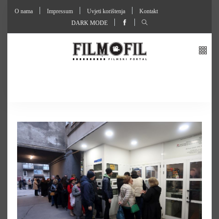
O nama
Impressum
Uvjeti korištenja
Kontakt
DARK MODE