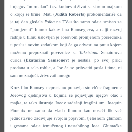
i njegov “normalan“ i svakodnevni život sa starom majkom
o kojoj se brine. Mati (
Judith Roberts
) prokomentariše da
je taj dan gledala
Psiha
na TV-u što samo odaje smisao za
“pomjereni“ humor kakav ima Ramseyjeva, a dalji razvoj
radnje u filmu uslovljen je Joeovom promjenom posrednika
u poslu i novim zadatkom koji će ga odvesti na put u kojem
možemo prepoznati poveznice sa
Taksistom.
Senatorova
curica (
Ekatarina Samsonov
) je nestala, po svoj prilci
prodana u seks roblje, a Joe će se prihvatiti posla i time, ni
sam ne znajući, žrtvovati mnogo.
Kroz film Ramsey neprestano ponavlja stravične fragmente
Joeovog djetinjstva u kojima se pojavljuju njegov otac i
majka, te tako ilustruje Joeov sadašnji fragilni um. Joaquin
Phoenix ne samo da vlada filmom kao noseći lik već
jednostavno zadivljuje svojom pojavom, tjelesnom glumom
i gestama odaje izmučenog i nestabilnog Joea. Glumačka