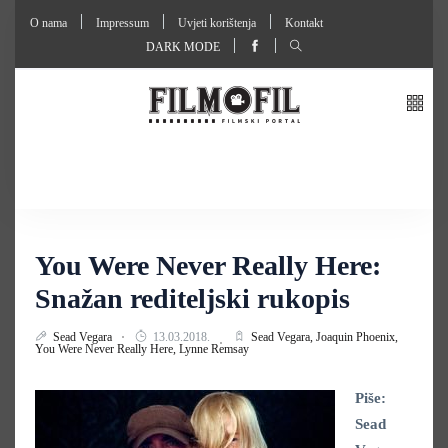
O nama
Impressum
Uvjeti korištenja
Kontakt
DARK MODE
You Were Never Really Here:
Snažan rediteljski rukopis
Sead Vegara
13.03.2018.
Sead Vegara,
Joaquin Phoenix,
You Were Never Really Here,
Lynne Remsay
Piše:
Sead