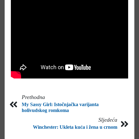
Prethodna
My Sassy Girl: Istočnjačka varijanta
holivudskog romkoma
Sljedeća
Winchester: Ukleta kuća i žena u crnom