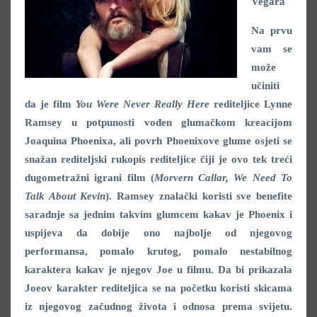
Vegara
Na prvu
vam se
može
učiniti
da je film
You Were Never Really Here
rediteljice Lynne
Ramsey u potpunosti vođen glumačkom kreacijom
Joaquina Phoenixa, ali povrh Phoenixove glume osjeti se
snažan rediteljski rukopis rediteljice čiji je ovo tek treći
dugometražni igrani film (
Morvern Callar, We Need To
Talk About Kevin
). Ramsey znalački koristi sve benefite
saradnje sa jednim takvim glumcem kakav je Phoenix i
uspijeva da dobije ono najbolje od njegovog
performansa, pomalo krutog, pomalo nestabilnog
karaktera kakav je njegov Joe u filmu. Da bi prikazala
Joeov karakter rediteljica se na početku koristi skicama
iz njegovog začudnog života i odnosa prema svijetu.