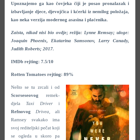
Upoznajemo ga kao čovjeka čiji je posao pronalazak i
izbavljanje djece, djevojčica i kćerki iz nemilog položaja,
kao neka verzija modernog asasina i plaćenika.
Zaista, nikad nisi bio ovdje; režija: Lynne Remsay; uloge:
Joaquin Phoenix, Ekatarina Samsonov, Larry Canady,
Judith Roberts; 2017.
IMDb rejting: 7.5/10
Rotten Tomatoes rejting: 89%
Nešto se tu zrcali i od
Scorseseovog
remek-
djela
Taxi Driver
i
Refnovog
Drivea,
ali
Ramsey svakako ima
svoj rediteljski pečat koji
se ogleda u skoro pa