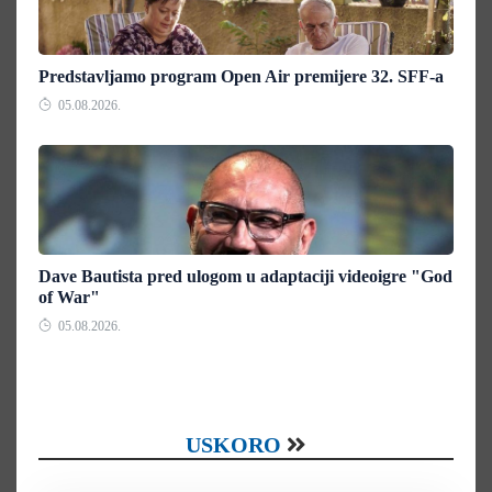
Predstavljamo program Open Air premijere 32. SFF-a
05.08.2026.
Dave Bautista pred ulogom u adaptaciji videoigre "God
of War"
05.08.2026.
USKORO