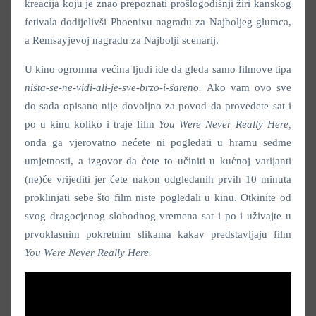
kreacija koju je znao prepoznati prošlogodišnji žiri kanskog
fetivala dodijelivši Phoenixu nagradu za Najboljeg glumca,
a Remsayjevoj nagradu za Najbolji scenarij.
U kino ogromna većina ljudi ide da gleda samo filmove tipa
ništa-se-ne-vidi-ali-je-sve-brzo-i-šareno.
Ako vam ovo sve
do sada opisano nije dovoljno za povod da provedete sat i
po u kinu koliko i traje film
You Were Never Really Here,
onda ga vjerovatno nećete ni pogledati u hramu sedme
umjetnosti, a izgovor da ćete to učiniti u kućnoj varijanti
(ne)će vrijediti jer ćete nakon odgledanih prvih 10 minuta
proklinjati sebe što film niste pogledali u kinu. Otkinite od
svog dragocjenog slobodnog vremena sat i po i uživajte u
prvoklasnim pokretnim slikama kakav predstavljaju film
You Were Never Really Here.