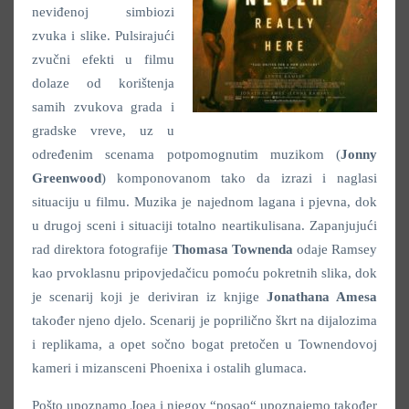
neviđenoj simbiozi
zvuka i slike. Pulsirajući
zvučni efekti u filmu
dolaze od korištenja
samih zvukova grada i
gradske vreve, uz u
određenim scenama potpomognutim muzikom (
Jonny
Greenwood
) komponovanom tako da izrazi i naglasi
situaciju u filmu. Muzika je najednom lagana i pjevna, dok
u drugoj sceni i situaciji totalno neartikulisana. Zapanjujući
rad direktora fotografije
Thomasa Townenda
odaje Ramsey
kao prvoklasnu pripovjedačicu pomoću pokretnih slika, dok
je scenarij koji je deriviran iz knjige
Jonathana Amesa
također njeno djelo. Scenarij je poprilično škrt na dijalozima
i replikama, a opet sočno bogat pretočen u Townendovoj
kameri i mizansceni Phoenixa i ostalih glumaca.
Pošto upoznamo Joea i njegov “posao“ upoznajemo također