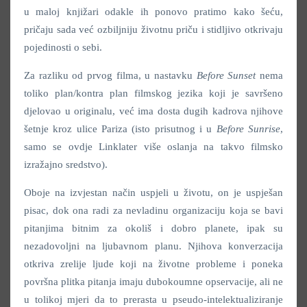
u maloj knjižari odakle ih ponovo pratimo kako šeću,
pričaju sada već ozbiljniju životnu priču i stidljivo otkrivaju
pojedinosti o sebi.
Za razliku od prvog filma, u nastavku
Before Sunset
nema
toliko plan/kontra plan filmskog jezika koji je savršeno
djelovao u originalu, već ima dosta dugih kadrova njihove
šetnje kroz ulice Pariza (isto prisutnog i u
Before Sunrise
,
samo se ovdje Linklater više oslanja na takvo filmsko
izražajno sredstvo).
Oboje na izvjestan način uspjeli u životu, on je uspješan
pisac, dok ona radi za nevladinu organizaciju koja se bavi
pitanjima bitnim za okoliš i dobro planete, ipak su
nezadovoljni na ljubavnom planu. Njihova konverzacija
otkriva zrelije ljude koji na životne probleme i poneka
površna plitka pitanja imaju dubokoumne opservacije, ali ne
u tolikoj mjeri da to prerasta u pseudo-intelektualiziranje