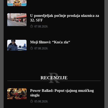
U ponedjeljak počinje prodaja ulaznica za
32. SFF
07.08.2026.
Moji filmovi: “Kuća zla“
07.08.2026.
R
RECENZIJE
Power Ballad: Poput sjajnog muzičkog
singla
05.08.2026.