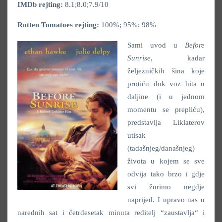
IMDb rejting:
8.1;8.0;7.9/10
Rotten Tomatoes rejting:
100%; 95%; 98%
Sami uvod u
Before
Sunrise
, kadar
željezničkih šina koje
protiču dok voz hita u
daljine (i u jednom
momentu se prepliću),
predstavlja Liklaterov
utisak
(tadašnjeg/današnjeg)
života u kojem se sve
odvija tako brzo i gdje
svi žurimo negdje
naprijed. I upravo nas u
narednih sat i četrdesetak minuta reditelj “zaustavlja“ i