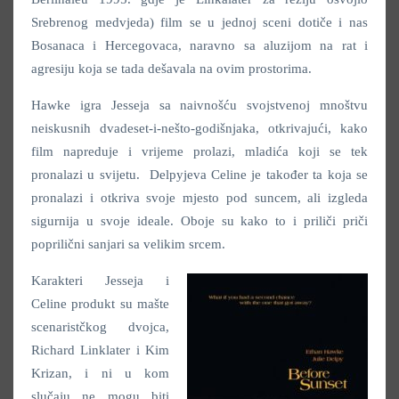
Srebrenog medvjeda) film se u jednoj sceni dotiče i nas
Bosanaca i Hercegovaca, naravno sa aluzijom na rat i
agresiju koja se tada dešavala na ovim prostorima.
Hawke igra Jesseja sa naivnošću svojstvenoj mnoštvu
neiskusnih dvadeset-i-nešto-godišnjaka, otkrivajući, kako
film napreduje i vrijeme prolazi, mladića koji se tek
pronalazi u svijetu. Delpyjeva Celine je također ta koja se
pronalazi i otkriva svoje mjesto pod suncem, ali izgleda
sigurnija u svoje ideale. Oboje su kako to i priliči priči
poprilični sanjari sa velikim srcem.
Karakteri Jesseja i
Celine produkt su mašte
scenaristčkog dvojca,
Richard Linklater i Kim
Krizan, i ni u kom
slučaju ne mogu biti