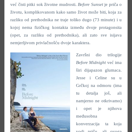
već čisti pitki sok životne mudrosti.
Before Sunset
je priča o
životu, komplikovanom kako samo život može biti, koja za
razliku od prethodnika ne traje toliko dugo (73 minute) i u
kojoj nema fizičkog kontakta između dvoje protagonsita
(opet, za razliku od prethodnika), ali zato sve isijava
nemjerljivom privlačnošću dvoje karaktera.
Završni dio trilogije
Before Midnight
već ima
širi dijapazon glumaca.
Jesse i Celine su u
Grčkoj na odmoru (ima
tu detalja još, ali
namjerno ne otkrivamo)
i opet je njihova
međusobna
konverzacija ta koja
vodi priču, ali ovoga