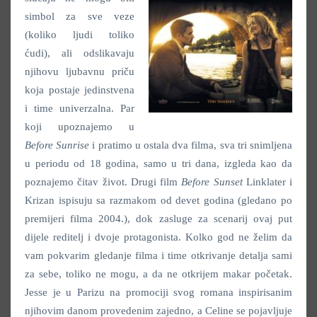
simbol za sve veze
(koliko ljudi toliko
ćudi), ali odslikavaju
njihovu ljubavnu priču
koja postaje jedinstvena
i time univerzalna. Par
koji upoznajemo u
Before Sunrise
i pratimo u ostala dva filma, sva tri snimljena
u periodu od 18 godina, samo u tri dana, izgleda kao da
poznajemo čitav život. Drugi film
Before Sunset
Linklater i
Krizan ispisuju sa razmakom od devet godina (gledano po
premijeri filma 2004.), dok zasluge za scenarij ovaj put
dijele reditelj i dvoje protagonista. Kolko god ne želim da
vam pokvarim gledanje filma i time otkrivanje detalja sami
za sebe, toliko ne mogu, a da ne otkrijem makar početak.
Jesse je u Parizu na promociji svog romana inspirisanim
njihovim danom provedenim zajedno, a Celine se pojavljuje