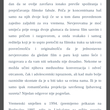
dan da se ovdje završava ionako previše spoiliranja i
prepričavanja filmske fabule. Priča je koncentrisana baš
samo na njih dvoje koji će se u tom danu provedenom
zajedno zaljubiti za sva vremena. Nevjerovatna je moć
umijeća prije svega dvoje glumaca da iznesu film sasvim i
samo pričom i razgovorom, a onda svakako i samog
reditelja koji je to uspio pretočiti na filmsku traku sa takvom
posvećenošću i originalnošću da je jednostavno
nevjerovatno da gledate film o paru koji samo šeće i
razgovara a da vam niti sekundu nije dosadno. Nekome se
možda učini njihova međusobna konverzacija i odveć
otrcanom, čak i adolescentski ispraznom, ali kad malo bolje
razmislite skontate da je u biti tako sa svima nama. Ili je to
samo ipak romantičarska projekcija savršenog ljubavnog
susreta? Nijedan odgovor nije pogrešan.
Vremenski smješten u 1994. (premijerno prikazan na
Berlinaleu 1995. gdje je Linkalater za režiju osvojio