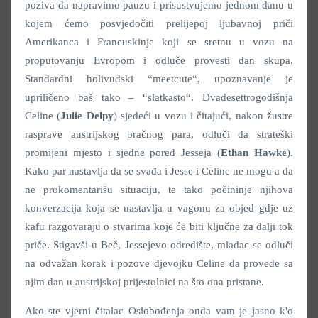
poziva da napravimo pauzu i prisustvujemo jednom danu u
kojem ćemo posvjedočiti prelijepoj ljubavnoj priči
Amerikanca i Francuskinje koji se sretnu u vozu na
proputovanju Evropom i odluče provesti dan skupa.
Standardni holivudski “meetcute“, upoznavanje je
upriličeno baš tako – “slatkasto“. Dvadesettrogodišnja
Celine (
Julie Delpy
) sjedeći u vozu i čitajući, nakon žustre
rasprave austrijskog bračnog para, odluči da strateški
promijeni mjesto i sjedne pored Jesseja (
Ethan Hawke
).
Kako par nastavlja da se svađa i Jesse i Celine ne mogu a da
ne prokomentarišu situaciju, te tako počininje njihova
konverzacija koja se nastavlja u vagonu za objed gdje uz
kafu razgovaraju o stvarima koje će biti ključne za dalji tok
priče. Stigavši u Beč, Jessejevo odredište, mladac se odluči
na odvažan korak i pozove djevojku Celine da provede sa
njim dan u austrijskoj prijestolnici na što ona pristane.
Ako ste vjerni čitalac Oslobođenja onda vam je jasno k'o