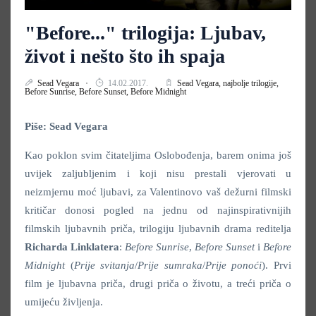
"Before..." trilogija: Ljubav,
život i nešto što ih spaja
Sead Vegara
14.02.2017.
Sead Vegara,
najbolje trilogije,
Before Sunrise,
Before Sunset,
Before Midnight
Piše: Sead Vegara
Kao poklon svim čitateljima Oslobođenja, barem onima još
uvijek zaljubljenim i koji nisu prestali vjerovati u
neizmjernu moć ljubavi, za Valentinovo vaš dežurni filmski
kritičar donosi pogled na jednu od najinspirativnijih
filmskih ljubavnih priča, trilogiju ljubavnih drama reditelja
Richarda Linklatera
:
Before Sunrise
,
Before Sunset
i
Before
Midnight
(
Prije svitanja
/
Prije sumraka
/
Prije ponoći
). Prvi
film je ljubavna priča, drugi priča o životu, a treći priča o
umijeću življenja.