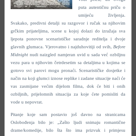
puta autentičnu priču o
umijeću življenja.
Svakako, predivni detalji su razgovor i ručak sa njihovim
grčkim prijateljima, scene u kojoj dolazi do izražaja sva
ljepota ponovne scenarističke saradnje reditelja i dvoje
glavnih glumaca. Vjerovatno i najduhovitiji od svih,
Before
Midnight
nudi naizgled namjeran uvid u sada već ozbiljnu
vezu para u njihovim četrdesetim sa detaljima u kojima se
gotovo svi parovi mogu pronaći. Scenarističke dosjetke i
način na koji glumci iznose replike i zadane situacije naći će
vas zasmijane većim dijelom filma, dok će biti i onih
ozbiljnih, prijelomnih situacija za koje ćete pomisliti da
vode u nepovrat.
Pitanje koje sam postavio još davno na stranicama
Oslobođenja bilo je: „Zašto ljudi snimaju romantične
drame/komedije, bilo šta što ima prizvuk i primjesu