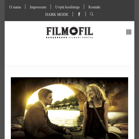
O nama
Impressum
Uvjeti korištenja
Kontakt
DARK MODE