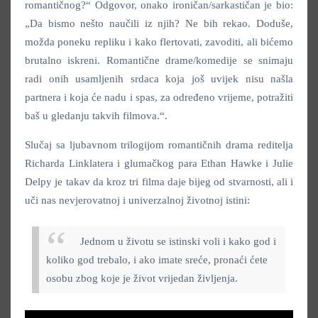
romantičnog?“ Odgovor, onako ironičan/sarkastičan je bio:
„Da bismo nešto naučili iz njih? Ne bih rekao. Doduše,
možda poneku repliku i kako flertovati, zavoditi, ali bićemo
brutalno iskreni. Romantične drame/komedije se snimaju
radi onih usamljenih srdaca koja još uvijek nisu našla
partnera i koja će nadu i spas, za određeno vrijeme, potražiti
baš u gledanju takvih filmova.“.
Slučaj sa ljubavnom trilogijom romantičnih drama reditelja
Richarda Linklatera i glumačkog para Ethan Hawke i Julie
Delpy je takav da kroz tri filma daje bijeg od stvarnosti, ali i
uči nas nevjerovatnoj i univerzalnoj životnoj istini:
Jednom u životu se istinski voli i kako god i
koliko god trebalo, i ako imate sreće, pronaći ćete
osobu zbog koje je život vrijedan življenja.