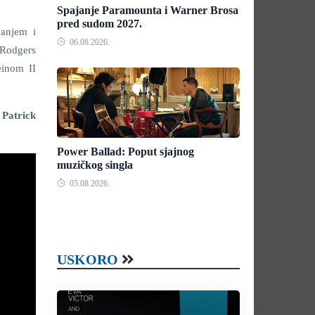
Spajanje Paramounta i Warner Brosa
pred sudom 2027.
anjem i
06.08.2026.
 Rodgers
einom II
 Patrick
Power Ballad: Poput sjajnog
muzičkog singla
05.08.2026.
USKORO