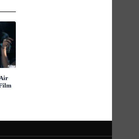
Air
 Film