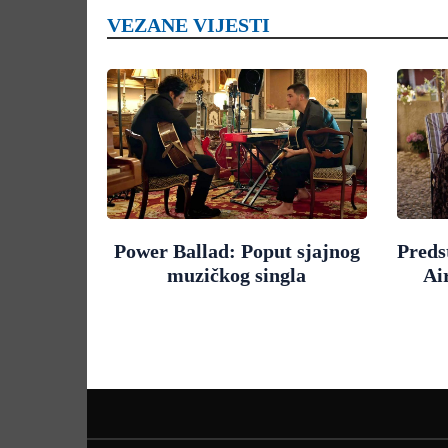
VEZANE VIJESTI
Power Ballad: Poput sjajnog
Preds
muzičkog singla
Ai