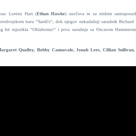
isac Lorenz Hart (
Ethan Hawke
) suočava se sa niskim samopouzd
rodvejskom baru “Sardi's“, dok njegov nekadašnji saradnik Richard
nog hit mjuzikla “Oklahoma!“ i prvu saradnju sa Oscarom Hammerst
argaret Qualley, Bobby Cannavale, Jonah Lees, Cillian Sullivan,