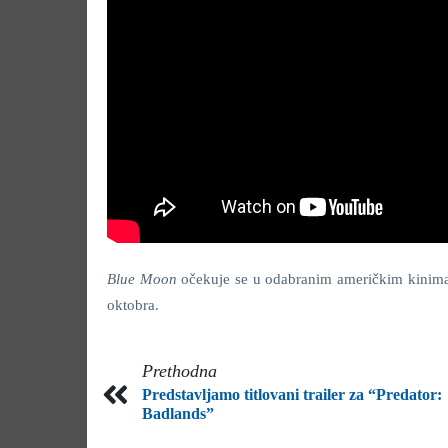
Blue Moon
očekuje se u odabranim američkim kinima 
oktobra.
Prethodna
Predstavljamo titlovani trailer za “Predator:
Badlands”