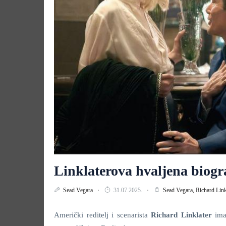
Linklaterova hvaljena bio
Sead Vegara
31.07.2025.
Sead Vegara,
Richard Link
Američki reditelj i scenarista
Richard Linklater
ima 