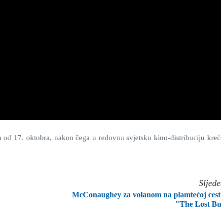
od 17. oktobra, nakon čega u redovnu svjetsku kino-distribuciju kreć
Sljed
McConaughey za volanom na plamtećoj cest
"The Lost B