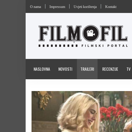
O nama
Impressum
Uvjeti korištenja
Kontakt
NASLOVNA
NOVOSTI
TRAILERI
RECENZIJE
TV