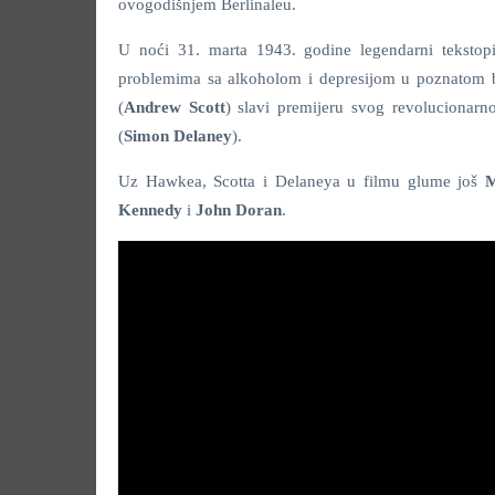
ovogodišnjem Berlinaleu.
U noći 31. marta 1943. godine legendarni tekstop
problemima sa alkoholom i depresijom u poznatom b
(
Andrew Scott
) slavi premijeru svog revolucionar
(
Simon Delaney
).
Uz Hawkea, Scotta i Delaneya u filmu glume još
M
Kennedy
i
John Doran
.