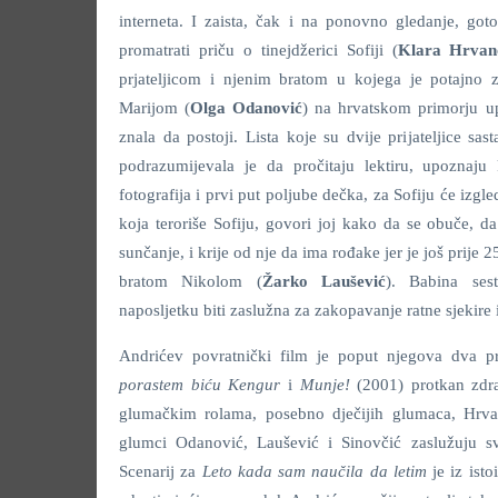
interneta. I zaista, čak i na ponovno gledanje, go
promatrati priču o tinejdžerici Sofiji (
Klara Hrvan
prjateljicom i njenim bratom u kojega je potajno z
Marijom (
Olga Odanović
) na hrvatskom primorju up
znala da postoji. Lista koje su dvije prijateljice sast
podrazumijevala je da pročitaju lektiru, upoznaj
fotografija i prvi put poljube dečka, za Sofiju će izgl
koja teroriše Sofiju, govori joj kako da se obuče, d
sunčanje, i krije od nje da ima rođake jer je još prije 
bratom Nikolom (
Žarko Laušević
). Babina ses
naposljetku biti zaslužna za zakopavanje ratne sjekire
Andrićev povratnički film je poput njegova dva p
porastem biću Kengur
i
Munje!
(2001) protkan zd
glumačkim rolama, posebno dječijih glumaca, Hrv
glumci Odanović, Laušević i Sinovčić zaslužuju sv
Scenarij za
Leto kada sam naučila da letim
je iz ist