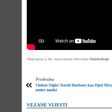
Objavljeno u bh. nezavisnom dnevniku
Oslobođenje
Prethodna
Violent Night: David Harbour kao Djed Mra
umire muški
VEZANE VIJESTI