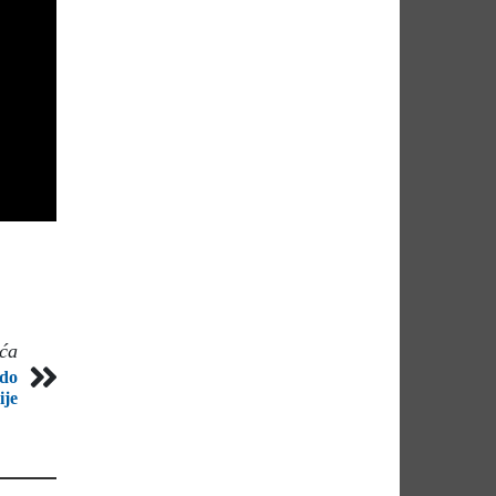
eća
 do
ije