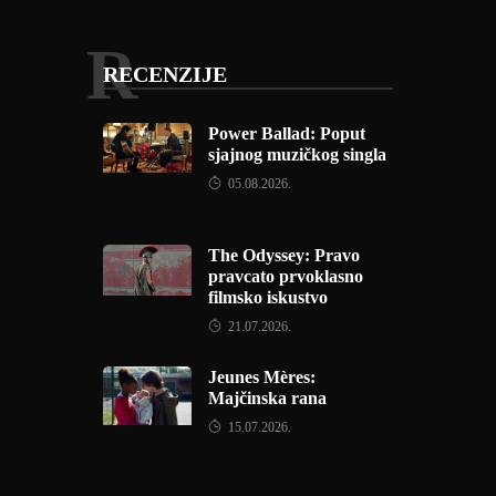
R
RECENZIJE
Power Ballad: Poput
sjajnog muzičkog singla
05.08.2026.
The Odyssey: Pravo
pravcato prvoklasno
filmsko iskustvo
21.07.2026.
Jeunes Mères:
Majčinska rana
15.07.2026.