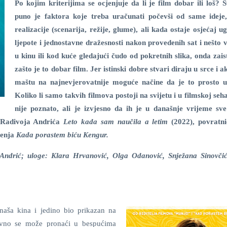
Po kojim kriterijima se ocjenjuje da li je film dobar ili loš? 
puno je faktora koje treba uračunati počevši od same ideje
realizacije (scenarija, režije, glume), ali kada ostaje osjećaj u
ljepote i jednostavne dražesnosti nakon provedenih sat i nešto
u kinu ili kod kuće gledajući čudo od pokretnih slika, onda zais
zašto je to dobar film. Jer istinski dobre stvari diraju u srce i a
maštu na najnevjerovatnije moguće načine da je to prosto u
Koliko li samo takvih filmova postoji na svijetu i u filmskoj seha
nije poznato, ali je izvjesno da ih je u današnje vrijeme sv
m Radivoja Andrića
Leto kada sam naučila a letim
(2022), povratni
renja
Kada porastem biću Kengur.
 Andrić; uloge: Klara Hrvanović, Olga Odanović, Snježana Sinovči
naša kina i jedino bio prikazan na
avno se može pronaći u bespućima