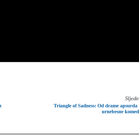
Sljed
z
Triangle of Sadness: Od drame apsurda
urnebesne komed