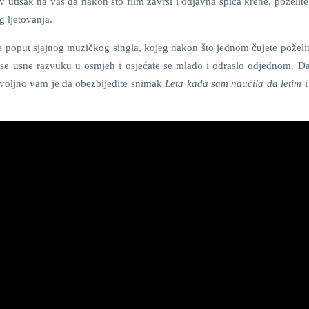
av utisak na vas da nakon što film završi i odjavna špica krene, poželi
g ljetovanja.
ste poput sjajnog muzičkog singla, kojeg nakon što jednom čujete poželit
 se usne razvuku u osmjeh i osjećate se mlado i odraslo odjednom. Da 
dovoljno vam je da obezbijedite snimak
Leta kada sam naučila da letim
i