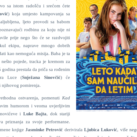
tovo sa istom radošću i srećom ćete
ović
) koja umjesto kampovanja sa
aljubljena, ljeto provodi sa babom
oznavajući rodbinu za koju nije ni
avile prije nego što će se razdvojiti
u kul ekipu, naprave mnogo dobrih
edati kao nemoguća misija. Baba je ta
a nešto pojede, tracka je kremom za
25 godina prestala da priča sa rođenim
tra Luce (
Snježana Sinovčić
) će
 i njihovog pomirenja.
rethodna ostvarenja, pomenuti
Kad
ravim humorom i veoma uvjerljivim
anovićeve i
Luke Bajta
, dok stariji
a priznanja za svoje performanse.
oimene knjige
Jasminke Petrović
derivirala
Ljubica Luković
, više neg