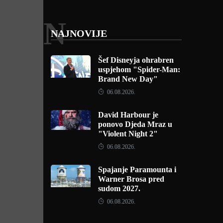
N
NAJNOVIJE
Šef Disneyja ohrabren
uspjehom "Spider-Man:
Brand New Day"
06.08.2026.
David Harbour je
ponovo Djeda Mraz u
"Violent Night 2"
06.08.2026.
Spajanje Paramounta i
Warner Brosa pred
sudom 2027.
06.08.2026.