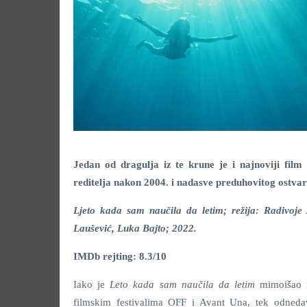
Jedan od dragulja iz te krune je i najnoviji fil
reditelja nakon 2004. i nadasve preduhovitog ostva
Ljeto kada sam naučila da letim; režija: Radivoje
Laušević, Luka Bajto; 2022.
IMDb rejting: 8.3/10
Iako je
Leto kada sam naučila da letim
mimoišao 
filmskim festivalima OFF i Avant Una, tek odned