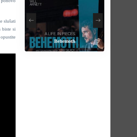
te ponovo
e slušati
biste si
 opustite
How To Rob A Bank
Heart of the Beast
By Any Means
Behemoth