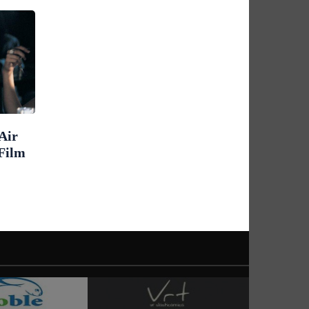
Air
 Film