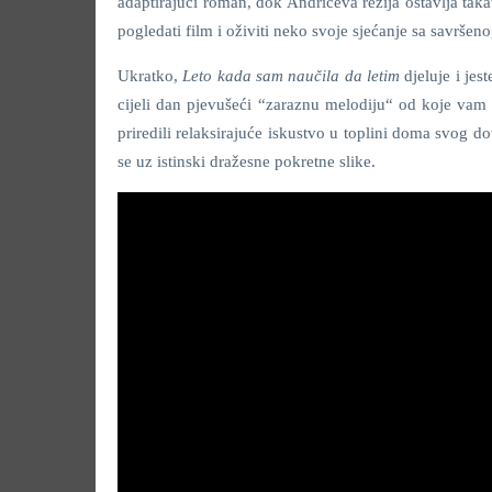
adaptirajući roman, dok Andrićeva režija ostavlja tak
pogledati film i oživiti neko svoje sjećanje sa savršeno
Ukratko,
Leto kada sam naučila da letim
djeluje i je
cijeli dan pjevušeći “zaraznu melodiju“ od koje vam
priredili relaksirajuće iskustvo u toplini doma svog 
se uz istinski dražesne pokretne slike.