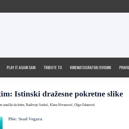
PLAY IT AGAIN SAM
TRIBUTE TO
KINEMATOGRAFSKI OVISNIK
PRAVIL
im: Istinski dražesne pokretne slike
m naučila da letim,
Radivoje Andrić,
Klara Hrvanović,
Olga Odanović
Piše: Sead Vegara