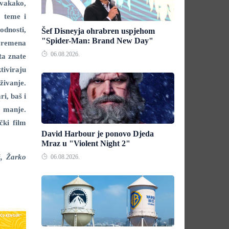
Svakako,
, teme i
godnosti,
Šef Disneyja ohrabren uspjehom
"Spider-Man: Brand New Day"
 vremena
06.08.2026.
ta znate
ktiviraju
živanje.
ri, baš i
e manje.
čki film
David Harbour je ponovo Djeda
Mraz u "Violent Night 2"
ć, Žarko
06.08.2026.