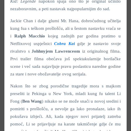
Kid: Legende
napokon spaja ono što je original učinilo
nezaboravnim, a peti nastavak najpopularnijim do sad.
Jackie Chan i dalje glumi Mr. Hana, dobroćudnog učitelja
kung fua s teškom prošlošću, ali u šestom nastavku vraća se
i
Ralph Macchio
kojeg zadnjih par godina pratimo u
Netflixovoj uspješnici
Cobra Kai
gdje je nastavio svoje
rivalstvo s
Johhnyjem Lawrenceom
iz originalnog filma.
Prvi trailer filma obećava još spektakularnije borilačke
scene i već sada najavljuje pravu poslasticu naredne godine
za stare i nove obožavatelje ovog serijala.
Nakon što se zbog porodične tragedije mora s majkom
preseliti iz Pekinga u New York, mladi kung fu talent Li
Fong (
Ben Wang
) nikako se ne može snaći u novoj sredini i
pomiriti s prošlošću, a nevolje ga lako pronalaze, iako ih
pokušava izbjeći. Ali, kada njegov novi prijatelj zatreba
pomoć, Li se prijavljuje na karate takmičenje gdje će mu