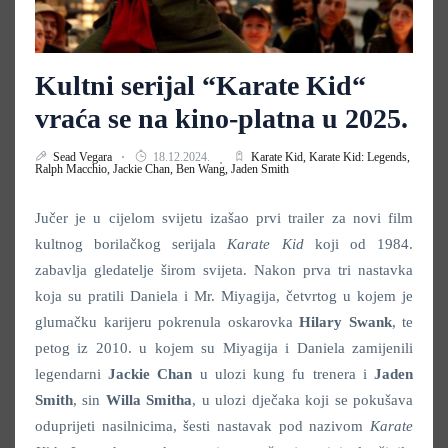
Kultni serijal “Karate Kid“
vraća se na kino-platna u 2025.
Sead Vegara
18.12.2024.
Karate Kid,
Karate Kid: Legends,
Ralph Macchio,
Jackie Chan,
Ben Wang,
Jaden Smith
Jučer je u cijelom svijetu izašao prvi trailer za novi film
kultnog borilačkog serijala
Karate Kid
koji od 1984.
zabavlja gledatelje širom svijeta. Nakon prva tri nastavka
koja su pratili Daniela i Mr. Miyagija, četvrtog u kojem je
glumačku karijeru pokrenula oskarovka
Hilary Swank
, te
petog iz 2010. u kojem su Miyagija i Daniela zamijenili
legendarni
Jackie Chan
u ulozi kung fu trenera i
Jaden
Smith
, sin
Willa Smitha
, u ulozi dječaka koji se pokušava
oduprijeti nasilnicima, šesti nastavak pod nazivom
Karate