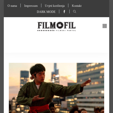
O nama
Impressum
Uvjeti korištenja
Kontakt
DARK MODE