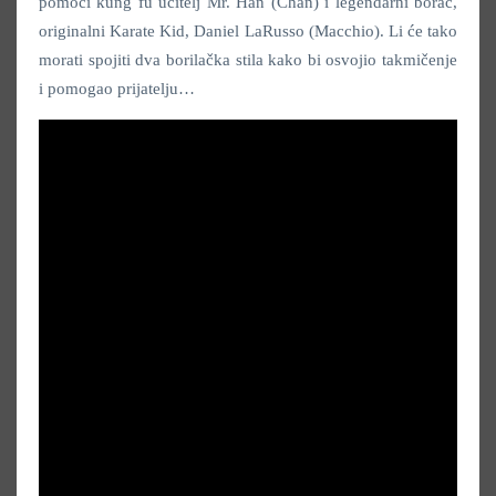
pomoći kung fu učitelj Mr. Han (Chan) i legendarni borac,
originalni Karate Kid, Daniel LaRusso (Macchio). Li će tako
morati spojiti dva borilačka stila kako bi osvojio takmičenje
i pomogao prijatelju…