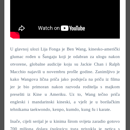
U glavnoj ulozi Lija Fonga je Ben Wang, kinesko-američki
glumac rođen u Šangaju koji je odabran za ulogu nakon
otvorene, globalne audicije koju su Jackie Chan i Ralph
Macchio najavili u novembru prošle godine. Zanimljivo je
kako Wangova lična priča jako podsjeća na priču iz filma
jer je bio primoran nakon razvoda roditelja s majkom
preseliti iz Kine u Ameriku. Uz to, Wang tečno priča
engleski i mandarinski kineski, a vješt je u borilačkim
tehnikama taekwondo, kenpo, kumdo, kung fu i karate.
Inače, cijeli serijal je u kinima širom svijeta zaradio gotovo
700 miliona dolara (polovicu toga privukla je petica s