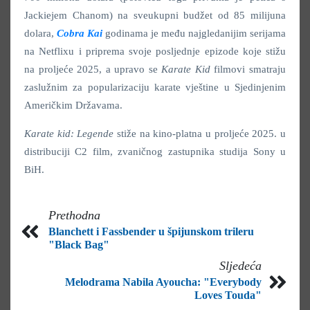
Jackiejem Chanom) na sveukupni budžet od 85 milijuna
dolara,
Cobra Kai
godinama je među najgledanijim serijama
na Netflixu i priprema svoje posljednje epizode koje stižu
na proljeće 2025, a upravo se
Karate Kid
filmovi smatraju
zaslužnim za popularizaciju karate vještine u Sjedinjenim
Američkim Državama.
Karate kid: Legende
stiže na kino-platna u proljeće 2025. u
distribuciji C2 film, zvaničnog zastupnika studija Sony u
BiH.
Prethodna
Blanchett i Fassbender u špijunskom trileru
"Black Bag"
Sljedeća
Melodrama Nabila Ayoucha: "Everybody
Loves Touda"