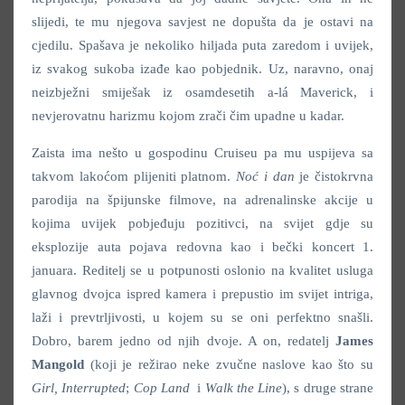
slijedi, te mu njegova savjest ne dopušta da je ostavi na
cjedilu. Spašava je nekoliko hiljada puta zaredom i uvijek,
iz svakog sukoba izađe kao pobjednik. Uz, naravno, onaj
neizbježni smiješak iz osamdesetih a-lá Maverick, i
nevjerovatnu harizmu kojom zrači čim upadne u kadar.
Zaista ima nešto u gospodinu Cruiseu pa mu uspijeva sa
takvom lakoćom plijeniti platnom.
Noć i dan
je čistokrvna
parodija na špijunske filmove, na adrenalinske akcije u
kojima uvijek pobjeđuju pozitivci, na svijet gdje su
eksplozije auta pojava redovna kao i bečki koncert 1.
januara. Reditelj se u potpunosti oslonio na kvalitet usluga
glavnog dvojca ispred kamera i prepustio im svijet intriga,
laži i prevtrljivosti, u kojem su se oni perfektno snašli.
Dobro, barem jedno od njih dvoje. A on, redatelj
James
Mangold
(koji je režirao neke zvučne naslove kao što su
Girl, Interrupted
;
Cop Land
i
Walk the Line
), s druge strane