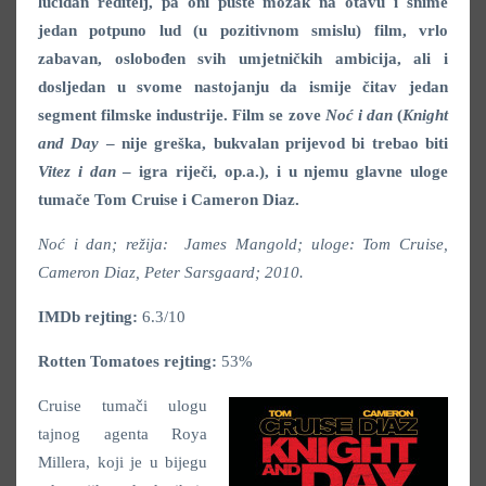
lucidan reditelj, pa oni puste mozak na otavu i snime
jedan potpuno lud (u pozitivnom smislu) film, vrlo
zabavan, oslobođen svih umjetničkih ambicija, ali i
dosljedan u svome nastojanju da ismije čitav jedan
segment filmske industrije. Film se zove
Noć i dan
(
Knight
and Day
– nije greška, bukvalan prijevod bi trebao biti
Vitez i dan
– igra riječi, op.a.), i u njemu glavne uloge
tumače Tom Cruise i Cameron Diaz.
Noć i dan; režija: James Mangold; uloge: Tom Cruise,
Cameron Diaz, Peter Sarsgaard; 2010.
IMDb rejting:
6.3/10
Rotten Tomatoes rejting:
53%
Cruise tumači ulogu
tajnog agenta Roya
Millera, koji je u bijegu