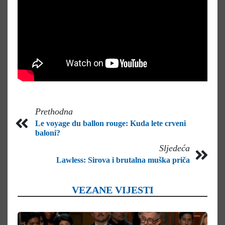
Prethodna
Le voyage du ballon rouge: Kuda lete crveni
baloni?
Sljedeća
Lawless: Sirova i brutalna muška priča
VEZANE VIJESTI