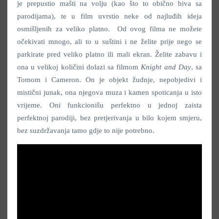
je prepustio mašti na volju (kao što to obično biva sa
parodijama), te u film uvrstio neke od najluđih ideja
osmišljenih za veliko platno. Od ovog filma ne možete
očekivati mnogo, ali to u suštini i ne želite prije nego se
parkirate pred veliko platno ili mali ekran. Želite zabavu i
ona u velikoj količini dolazi sa filmom
Knight and Day
, sa
Tomom i Cameron. On je objekt žudnje, nepobjedivi i
mistični junak, ona njegova muza i kamen spoticanja u isto
vrijeme. Oni funkcionišu perfektno u jednoj zaista
perfektnoj parodiji, bez pretjerivanja u bilo kojem smjeru,
bez suzdržavanja tamo gdje to nije potrebno.