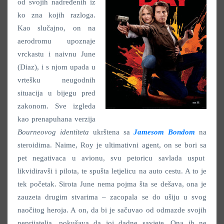
od svojih nadređenih iz
ko zna kojih razloga.
Kao slučajno, on na
aerodromu upoznaje
vrckastu i naivnu June
(Diaz), i s njom upada u
vrtešku neugodnih
situacija u bijegu pred
zakonom. Sve izgleda
kao prenapuhana verzija
Bourneovog identiteta
ukrštena sa
Jamesom Bondom
na
steroidima. Naime, Roy je ultimativni agent, on se bori sa
pet negativaca u avionu, svu petoricu savlada usput
likvidiravši i pilota, te spušta letjelicu na auto cestu. A to je
tek početak. Sirota June nema pojma šta se dešava, ona je
zauzeta drugim stvarima – zacopala se do ušiju u svog
naočitog heroja. A on, da bi je sačuvao od odmazde svojih
neprijatelja, pokušava da joj dadne savjete. Ona ih ne