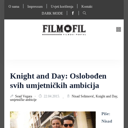
O nama
Impressum
Uvjeti korištenja
Kontakt
DARK MODE
Knight and Day: Oslobođen
svih umjetničkih ambicija
Sead Vegara
22.04.2015.
Nisad Selimović,
Knight and Day,
umjetničke ambicije
Piše:
Nisad