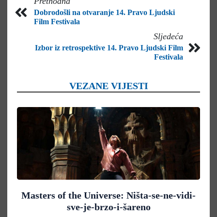
Prethodna
Dobrodošli na otvaranje 14. Pravo Ljudski
Film Festivala
Sljedeća
Izbor iz retrospektive 14. Pravo Ljudski Film
Festivala
VEZANE VIJESTI
Masters of the Universe: Ništa-se-ne-vidi-
sve-je-brzo-i-šareno