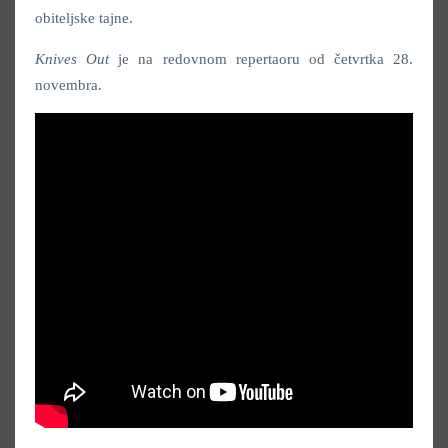
obiteljske tajne.
Knives Out
je na redovnom repertaoru od četvrtka 28.
novembra.