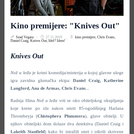
Kino premijere: "Knives Out"
Sead Vegara
27.11.2019.
kino premijere,
Chris Evans,
Daniel Craig,
Knives Out,
Ideš? Idem!
Knives Out
Nož u leđa
je krimi komedija/misterija u kojoj glavne uloge
igra zavidna glumačka ekipa:
Daniel Craig, Katherine
Langford, Ana de Armas, Chris Evans
...
Radnja filma
Nož u leđa
vrti se oko obiteljskog okupljanja
koje krene po zlu nakon smrti 85-ogodišnjeg Harlana
Thrombeyja (
Chistophera Plummera
), glave obitelji. U
njihov obiteljski dom dolaze dva detektiva (Daniel Craig i
Lakeith Stanfield
) kako bi istražili smrt i otkrili skrivene