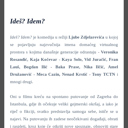
Ideš? Idem?
Ideš? Idem?
je komedija u režiji
Ljube Zdjelarevića
u kojoj
se pojavljuju najzvučnija imena domaćeg virtualnog
prostora s kojima današnje generacije odrastaju -
Veronika
Rosandić, Kaja Kočevar - Kaya Solo, Vid Juračić, Fran
Lauš, Bogdan Ilić - Baka Prase, Nika Ilčić, Amel
Družanović - Meca Cazin, Nenad Krstić - Tony TCTN
i
mnogi drugi.
Oni u filmu kreću na spontano putovanje od Zagreba do
Istanbula, gdje ih očekuje veliki gejmerski okršaj, a iako je
riječ o fikciji, svatko predstavlja samoga sebe, ističe se u
najavi. Na putovanju ih zadese neočekivani događaji, obrati
i raspleti, kroz koje će otkriti nove spoznaje, obnoviti stare