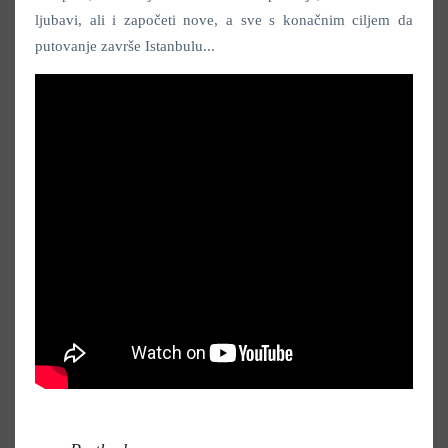
ljubavi, ali i započeti nove, a sve s konačnim ciljem da
putovanje završe Istanbulu...