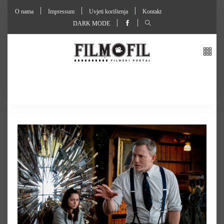
O nama
Impressum
Uvjeti korištenja
Kontakt
DARK MODE