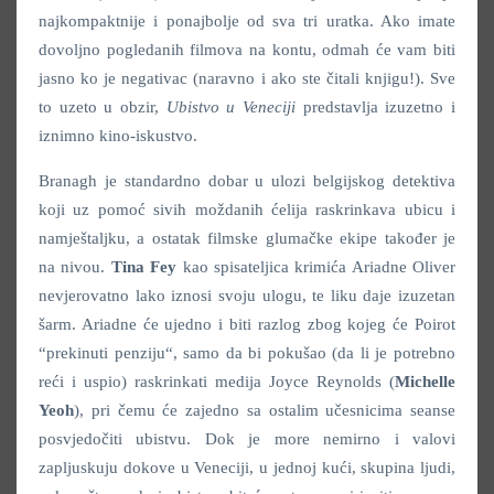
najkompaktnije i ponajbolje od sva tri uratka. Ako imate
dovoljno pogledanih filmova na kontu, odmah će vam biti
jasno ko je negativac (naravno i ako ste čitali knjigu!). Sve
to uzeto u obzir,
Ubistvo u Veneciji
predstavlja izuzetno i
iznimno kino-iskustvo.
Branagh je standardno dobar u ulozi belgijskog detektiva
koji uz pomoć sivih moždanih ćelija raskrinkava ubicu i
namještaljku, a ostatak filmske glumačke ekipe također je
na nivou.
Tina Fey
kao spisateljica krimića Ariadne Oliver
nevjerovatno lako iznosi svoju ulogu, te liku daje izuzetan
šarm. Ariadne će ujedno i biti razlog zbog kojeg će Poirot
“prekinuti penziju“, samo da bi pokušao (da li je potrebno
reći i uspio) raskrinkati medija Joyce Reynolds (
Michelle
Yeoh
), pri čemu će zajedno sa ostalim učesnicima seanse
posvjedočiti ubistvu. Dok je more nemirno i valovi
zapljuskuju dokove u Veneciji, u jednoj kući, skupina ljudi,