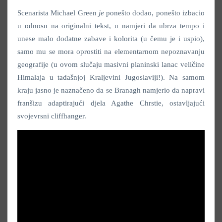
Scenarista
Michael Green
je
ponešto dodao, ponešto izbacio
u odnosu na originalni tekst, u namjeri da ubrza tempo i
unese malo dodatne zabave i kolorita (u čemu je i uspio),
samo mu se mora oprostiti na elementarnom nepoznavanju
geografije (u ovom slučaju masivni planinski lanac veličine
Himalaja u tadašnjoj Kraljevini Jugoslaviji!). Na samom
kraju jasno je naznačeno da se Branagh namjerio da napravi
franšizu adaptirajući djela Agathe Chrstie, ostavljajući
svojevrsni cliffhanger.