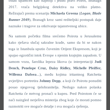
ostati upamćen kao najbolji i jedini pravi Poirot, Branagh
2017. vraća belgijskog detektiva na veliko platno.
Režirajući prema scenariju
Michaela Greena
(
Logan
,
Blade
Runner 2049
), Branagh kroz sami rediteljski postupak daje
naznake i tragove za otkrivanje tajanstvenog ubice.
Na samom početku filma srećemo Poirota u Jerusalemu
kako rješava slučaj sakralne krađe, samo da bi se nakon
toga iz Istanbula uputio čuvenim Orijent Ekspresom, koji je
spajao egzotični istok Evrope s njenim krajnjim zapadom. U
samom vozu, šarolika lepeza likova (u interpretaciji
Judi
Dench, Penelope Cruz, Daisy Ridley, Michelle Pfeiffer,
Willema Dafoea
...), među kojima iritantnog Ratchetta
uvjerljivo portretira
Johnny Depp
, a koji će Poirotu ponuditi
posao njegovog tjelohranitelja. Nedugo nakon polaska
Ratchetta će mrtvog pronaći u kupeu. Pred Poirotom će se
naći naizgled nerješiva misterija zbog koje će morati pomno
razmotriti sve moguće detalje i sva moguća rješenja.