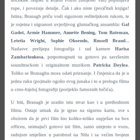
rupe, i povezuje detalje. Čak i ako niste (pro)čitali knjigu!
Istina, Branagh priču vodi sigurnom rediteljskom rukom, te
je osjetna i uigranost uvjerljivog glumačkog ansambla:
Gal
Gadot, Armie Hammer, Annette Bening, Tom Bateman,
Letetia Wright, Sophie Okoendo, Russell Brand
...
Nadasve prelijepa fotografija i rad kamere
Harisa
Zambarloukosa
, potpomognuti su gotovo pa savršenim
soundtrackom i originalnom muzikom
Patricka Doylea
.
Toliko se Branaghu mora odati priznanje. I činjenica da je u
jednu ruku (po)malo ogolio svog junaka i to u prologu filma
u crno-bijeloj fotografiji (porijeklo famoznih brčića).
U biti, Branagh je uradio istu stvar kao i u prethodnom
filmu. Ostaje utisak da je igrao na sigurnu kartu, sve s
obzirom da je prvi film bio koliko-toliko uspješan na box
officeu, snimajući gotovo isti film, samo umjesto u vozu,
radnjom smješten u parobrod na Nilu i sa većim brojem