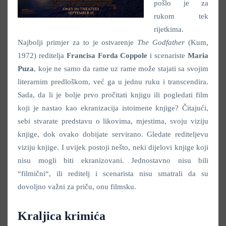
pošlo je za
rukom tek
rijetkima.
Najbolji primjer za to je ostvarenje
The Godfather
(Kum,
1972) reditelja
Francisa Forda Coppole
i scenariste
Maria
Puza
, koje ne samo da rame uz rame može stajati sa svojim
literarnim predloškom, već ga u jednu ruku i transcendira.
Sada, da li je bolje prvo pročitati knjigu ili pogledati film
koji je nastao kao ekranizacija istoimene knjige? Čitajući,
sebi stvarate predstavu o likovima, mjestima, svoju viziju
knjige, dok ovako dobijate servirano. Gledate rediteljevu
viziju knjige. I uvijek postoji nešto, neki dijelovi knjige koji
nisu mogli biti ekranizovani. Jednostavno nisu bili
“filmični“, ili reditelj i scenarista nisu smatrali da su
dovoljno važni za priču, onu filmsku.
Kraljica krimića