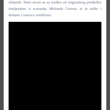
ubijenih. Neke stvari su za razliku od originalnog predloška
izmijenjene u scenariju Michaela Greena, te je nešto i
dodano i nanovo uobličeno.