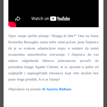
Opet, ostaje vječito pitanje: “Knjiga ili film?“ Ono na čemu
Kennethu Branaghu zaista treba odati počast, jeste činjenica
da je sa svakom adaptacijom uspio u namjeri da snimi
izvanredno atmosferično ostvarenje. I činjenica da vas
nakon odgledanih filmova jednostavno povuče da
pronađete knjige Agathe Christie, te se upustite u jedno od
najljepših i najmagičnijih iskustava koje sebi možete bez
puno brige priuštiti. A to je čitanje!
Objavljeno na portalu
Al Jazeera Balkans