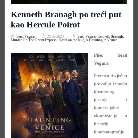
Kenneth Branagh po treći put
kao Hercule Poirot
Sead Vegara
25.09.2023.
Sead Vegara,
Kenneth Branagh,
Murder On The Orient Express,
Death on the Nile,
A Haunting in Venice
Piše: Sead
Vegara
Premostiti vječitu
provaliju između
kreativnog
pisanja i
komercijalne
ekranizacije u
historiji
kinematografije