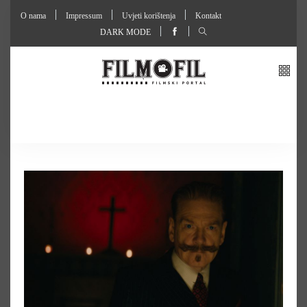
O nama
Impressum
Uvjeti korištenja
Kontakt
DARK MODE