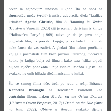
Stvar sa najnovijim unosom u (ono što se sada sa
sigurnošću može tvrditi) franšizu adaptacija djela “kraljice
krimića“
Agathe Christie
, film
A Haunting in Venice
(Ubistvo u Veneciji, 2023) čiji je scenarij deriviran iz knjige
”Hallowe'en Party” (1969) takva je da je prvo bolje
pogledati film, pa pročitati knjigu, jer će tada film i imati
neke šanse da vas zadivi. A gledati film nakon pročitane
knjige i posmatrati film kroz prizmu literarnog, uočavate
koliko je knjiga bolja od filma i kako teza “slika vrijedi
hiljadu riječi“ ponekada i nije istinita. Možda i jeste, ali
svakako ne onih hiljadu riječi napisanih u knjizi.
Što se samog filma tiče, treći po redu u režiji Britanca
Kennetha Branaghe
sa Herculeom Poirotom kao
centralnim likom, nakon
Murder on the Orient Express
(
Ubistva u Orient Ekspresu,
2017) i
Death on the Nile
(
Smrt
na Nilu,
2022),
Ubistvo u Veneciji
svakako djeluje