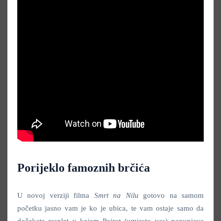
Porijeklo famoznih brčića
U novoj verziji filma
Smrt na Nilu
gotovo na samom
početku jasno vam je ko je ubica, te vam ostaje samo da
dočekate rasplet u kojem Poirot (umjesto vas) popunjava