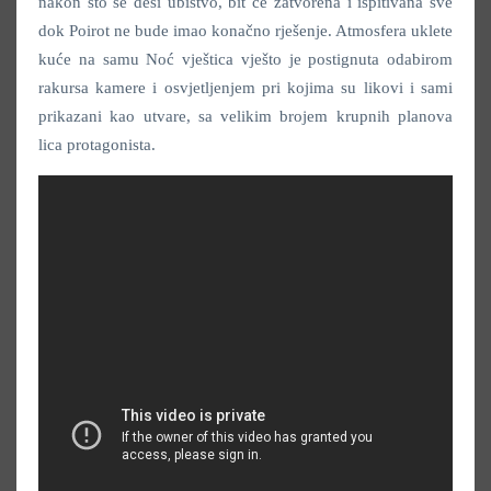
nakon što se desi ubistvo, bit će zatvorena i ispitivana sve
dok Poirot ne bude imao konačno rješenje. Atmosfera uklete
kuće na samu Noć vještica vješto je postignuta odabirom
rakursa kamere i osvjetljenjem pri kojima su likovi i sami
prikazani kao utvare, sa velikim brojem krupnih planova
lica protagonista.