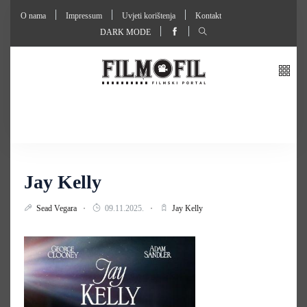
O nama
Impressum
Uvjeti korištenja
Kontakt
DARK MODE
Jay Kelly
Sead Vegara
09.11.2025.
Jay Kelly