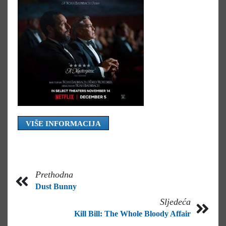
VIŠE INFORMACIJA
Prethodna
Dust Bunny
Sljedeća
Kill Bill: The Whole Bloody Affair