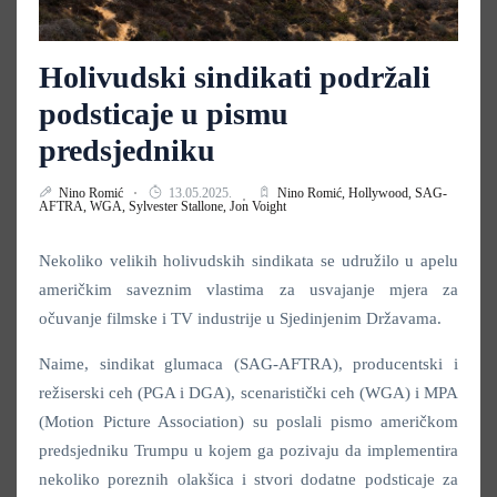
Holivudski sindikati podržali
podsticaje u pismu
predsjedniku
Nino Romić
13.05.2025.
Nino Romić,
Hollywood,
SAG-
AFTRA,
WGA,
Sylvester Stallone,
Jon Voight
Nekoliko velikih holivudskih sindikata se udružilo u apelu
američkim saveznim vlastima za usvajanje mjera za
očuvanje filmske i TV industrije u Sjedinjenim Državama.
Naime, sindikat glumaca (SAG-AFTRA), producentski i
režiserski ceh (PGA i DGA), scenaristički ceh (WGA) i MPA
(Motion Picture Association) su poslali pismo američkom
predsjedniku Trumpu u kojem ga pozivaju da implementira
nekoliko poreznih olakšica i stvori dodatne podsticaje za