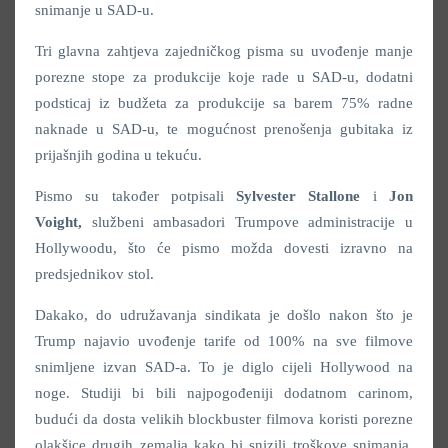
snimanje u SAD-u.
Tri glavna zahtjeva zajedničkog pisma su uvođenje manje
porezne stope za produkcije koje rade u SAD-u, dodatni
podsticaj iz budžeta za produkcije sa barem 75% radne
naknade u SAD-u, te mogućnost prenošenja gubitaka iz
prijašnjih godina u tekuću.
Pismo su također potpisali
Sylvester Stallone
i
Jon
Voight,
službeni ambasadori Trumpove administracije u
Hollywoodu, što će pismo možda dovesti izravno na
predsjednikov stol.
Dakako, do udružavanja sindikata je došlo nakon što je
Trump najavio uvođenje tarife od 100% na sve filmove
snimljene izvan SAD-a. To je diglo cijeli Hollywood na
noge. Studiji bi bili najpogođeniji dodatnom carinom,
budući da dosta velikih blockbuster filmova koristi porezne
olakšice drugih zemalja kako bi snizili troškove snimanja.