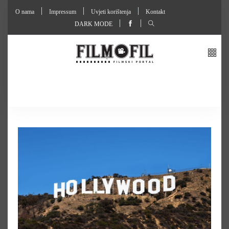
O nama
Impressum
Uvjeti korištenja
Kontakt
DARK MODE