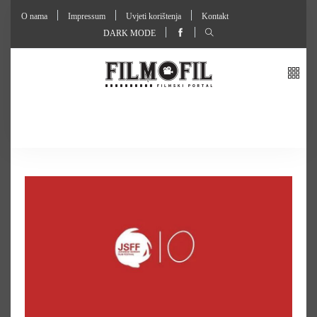
O nama
Impressum
Uvjeti korištenja
Kontakt
DARK MODE