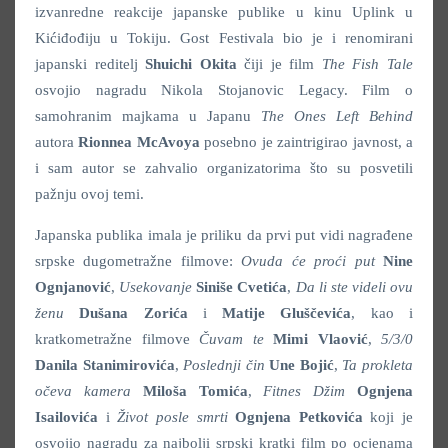
izvanredne reakcije japanske publike u kinu Uplink u
Kićiđođiju u Tokiju. Gost Festivala bio je i renomirani
japanski reditelj
Shuichi Okita
čiji je film
The Fish Tale
osvojio nagradu Nikola Stojanovic Legacy. Film o
samohranim majkama u Japanu
The Ones Left Behind
autora
Rionnea McAvoya
posebno je zaintrigirao javnost, a
i sam autor se zahvalio organizatorima što su posvetili
pažnju ovoj temi.
Japanska publika imala je priliku da prvi put vidi nagrađene
srpske dugometražne filmove:
Ovuda će proći put
Nine
Ognjanović
,
Usekovanje
Siniše Cvetića
,
Da li ste videli ovu
ženu
Dušana Zorića
i
Matije Gluščevića
, kao i
kratkometražne filmove
Čuvam te
Mimi Vlaović
,
5/3/0
Danila Stanimirovića
,
Poslednji čin
Une Bojić
,
Ta prokleta
očeva kamera
Miloša Tomića
,
Fitnes Džim
Ognjena
Isailovića
i
Život posle smrti
Ognjena Petkovića
koji je
osvojio nagradu za najbolji srpski kratki film po ocjenama