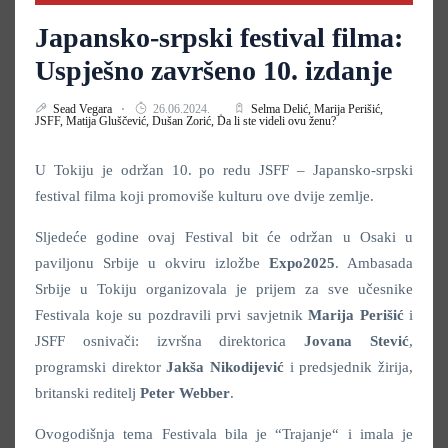
Japansko-srpski festival filma:
Uspješno završeno 10. izdanje
Sead Vegara
26.06.2024.
Selma Delić,
Marija Perišić,
JSFF,
Matija Gluščević,
Dušan Zorić,
Da li ste videli ovu ženu?
U Tokiju je održan 10. po redu JSFF – Japansko-srpski
festival filma koji promoviše kulturu ove dvije zemlje.
Sljedeće godine ovaj Festival bit će održan u Osaki u
paviljonu Srbije u okviru izložbe
Expo2025
. Ambasada
Srbije u Tokiju organizovala je prijem za sve učesnike
Festivala koje su pozdravili prvi savjetnik
Marija Perišić
i
JSFF osnivači: izvršna direktorica
Jovana Stević
,
programski direktor
Jakša Nikodijević
i predsjednik žirija,
britanski reditelj
Peter Webber
.
Ovogodišnja tema Festivala bila je “Trajanje“ i imala je