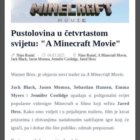
Pustolovina u četvrtastom
svijetu: "A Minecraft Movie"
Nino Romić
04.03.2025.
Nino Romić,
A Minecraft Movie,
Jack Black,
Jason Momoa,
Jennifer Coolidge,
Jared Hess
Warner Bros. je objavio novi trailer za
A Minecraft Movie.
Jack Black, Jason Momoa,
Sebastian Hansen, Emma
Myers
i
Jennifer Coolidge
upadaju u poligonalni svijet
popularne videoigre Minecraft u filmu koji režira
Jared
Hess.
Kako smo vidjeli i u prijašnjem traileru, film je krcat
prizorima i zbivanjima nadahnutim sadržajem igre koji će
igrači, pa i dobar dio šire publike, odmah prepoznati.