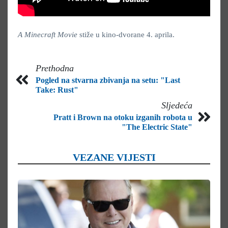
A Minecraft Movie
stiže u kino-dvorane 4. aprila.
Prethodna
Pogled na stvarna zbivanja na setu: "Last
Take: Rust"
Sljedeća
Pratt i Brown na otoku izganih robota u
"The Electric State"
VEZANE VIJESTI