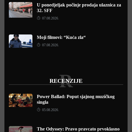
U ponedjeljak počinje prodaja ulaznica za
32. SFF
07.08.2026.
Moji filmovi: “Kuća zla“
07.08.2026.
R
RECENZIJE
Power Ballad: Poput sjajnog muzičkog
singla
05.08.2026.
The Odyssey: Pravo pravcato prvoklasno