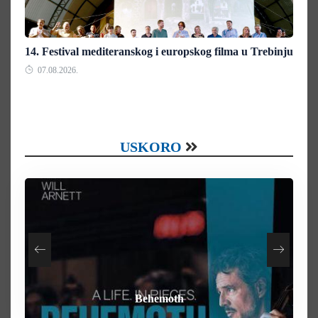
14. Festival mediteranskog i europskog filma u Trebinju
07.08.2026.
USKORO
How To Rob A Bank
Heart of the Beast
By Any Means
Behemoth