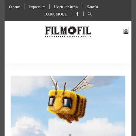
O nama
Impressum
Uvjeti korištenja
Kontakt
DARK MODE