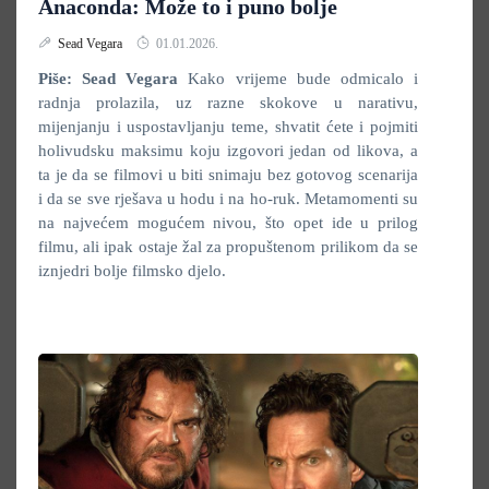
Anaconda: Može to i puno bolje
Sead Vegara
01.01.2026.
Piše: Sead Vegara
Kako vrijeme bude odmicalo i
radnja prolazila, uz razne skokove u narativu,
mijenjanju i uspostavljanju teme, shvatit ćete i pojmiti
holivudsku maksimu koju izgovori jedan od likova, a
ta je da se filmovi u biti snimaju bez gotovog scenarija
i da se sve rješava u hodu i na ho-ruk. Metamomenti su
na najvećem mogućem nivou, što opet ide u prilog
filmu, ali ipak ostaje žal za propuštenom prilikom da se
iznjedri bolje filmsko djelo.