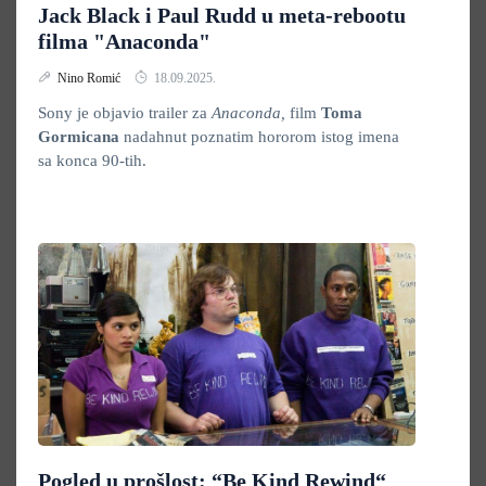
Jack Black i Paul Rudd u meta-rebootu
filma "Anaconda"
Nino Romić
18.09.2025.
Sony je objavio trailer za
Anaconda,
film
Toma
Gormicana
nadahnut poznatim hororom istog imena
sa konca 90-tih.
Pogled u prošlost: “Be Kind Rewind“