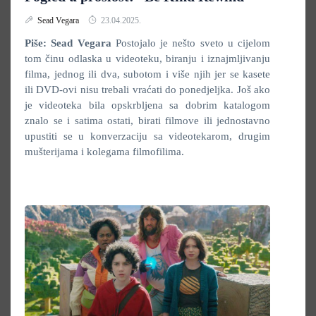
Sead Vegara
23.04.2025.
Piše: Sead Vegara
Postojalo je nešto sveto u cijelom
tom činu odlaska u videoteku, biranju i iznajmljivanju
filma, jednog ili dva, subotom i više njih jer se kasete
ili DVD-ovi nisu trebali vraćati do ponedjeljka. Još ako
je videoteka bila opskrbljena sa dobrim katalogom
znalo se i satima ostati, birati filmove ili jednostavno
upustiti se u konverzaciju sa videotekarom, drugim
mušterijama i kolegama filmofilima.