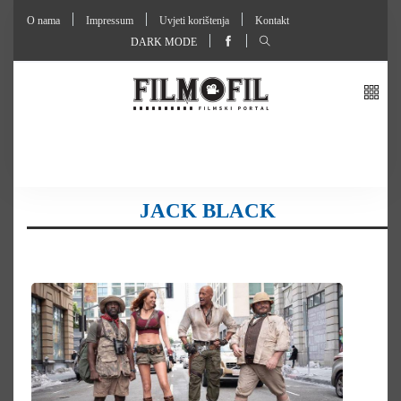
O nama
Impressum
Uvjeti korištenja
Kontakt
DARK MODE
JACK BLACK