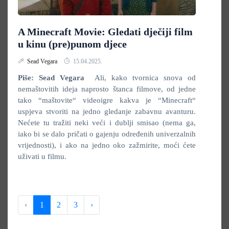
A Minecraft Movie: Gledati dječiji film
u kinu (pre)punom djece
Sead Vegara
15.04.2025.
Piše: Sead Vegara
Ali, kako tvornica snova od
nemaštovitih ideja naprosto štanca filmove, od jedne
tako “maštovite“ videoigre kakva je “Minecraft“
uspjeva stvoriti na jedno gledanje zabavnu avanturu.
Nećete tu tražiti neki veći i dublji smisao (nema ga,
iako bi se dalo pričati o gajenju određenih univerzalnih
vrijednosti), i ako na jedno oko zažmirite, moći ćete
uživati u filmu.
‹
1
2
3
›