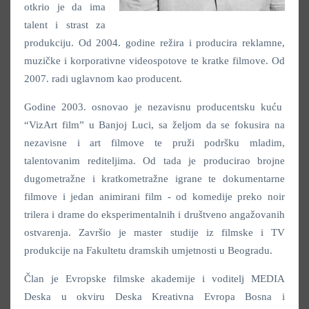
otkrio je da ima
talent i strast za
produkciju. Od 2004. godine režira i producira reklamne,
muzičke i korporativne videospotove te kratke filmove. Od
2007. radi uglavnom kao producent.
Godine 2003. osnovao je nezavisnu producentsku kuću
“VizArt film” u Banjoj Luci, sa željom da se fokusira na
nezavisne i art filmove te pruži podršku mladim,
talentovanim rediteljima. Od tada je producirao brojne
dugometražne i kratkometražne igrane te dokumentarne
filmove i jedan animirani film - od komedije preko noir
trilera i drame do eksperimentalnih i društveno angažovanih
ostvarenja. Završio je master studije iz filmske i TV
produkcije na Fakultetu dramskih umjetnosti u Beogradu.
Član je Evropske filmske akademije i voditelj MEDIA
Deska u okviru Deska Kreativna Evropa Bosna i