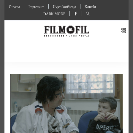
O nama
Impressum
Uvjeti korištenja
Kontakt
DARK MODE