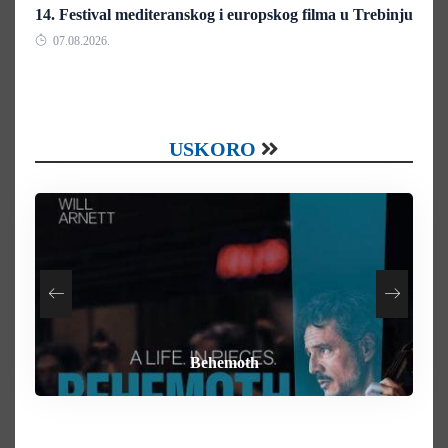
14. Festival mediteranskog i europskog filma u Trebinju
07.08.2026.
USKORO
How To Rob A Bank
Heart of the Beast
By Any Means
Behemoth