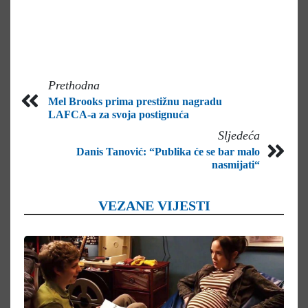
Prethodna
Mel Brooks prima prestižnu nagradu
LAFCA-a za svoja postignuća
Sljedeća
Danis Tanović: “Publika će se bar malo
nasmijati“
VEZANE VIJESTI