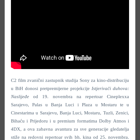
C2 film zvanični zastupnik studija Sony za kino-distribuciju
u BiH donosi pretpremijerne projekcije
Istjerivači duhova:
Naslijeđe
od 19. novembra na repertoar Cineplexxa
Sarajevo, Palas u Banja Luci i Plaza u Mostaru te u
Cinestarima u Sarajevu, Banja Luci, Mostaru, Tuzli, Zenici,
Bihaću i Prijedoru i u premium formatima Dolby Atmos i
4DX, a ova zabavna avantura za sve generacije gledatelja
stiže na redovni repertoar svih bh. kina od 25. novembra.