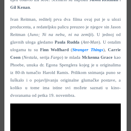
Gil Kenan
.
Ivan Reitman, reditelj prva dva filma ovaj put je u ulozi
producenta, a redateljsku palicu preuzeo je njegov sin Jason
Reitman (
Juno; Ni na nebu, ni na zemlji
). U jednoj od
glavnih uloga gledamo
Paula Rudda
(
Ant-Man
). U ostalim
ulogama tu su
Finn Wolfhard
(
Stranger Things
),
Carrie
Coon
(
Nestala
, serija
Fargo
) te mlada
Mckenna Grace
kao
Phoebe, unuka dr. Egona Spenglera kojeg je u originalima
iz 80-ih tumačio Harold Ramis. Prilikom snimanja puno se
šuškalo i o pojavljivanju originalne glumačke postave, a
koliko u tome ima istine svi možete saznati u kino-
dvoranama od petka 19. novembra.