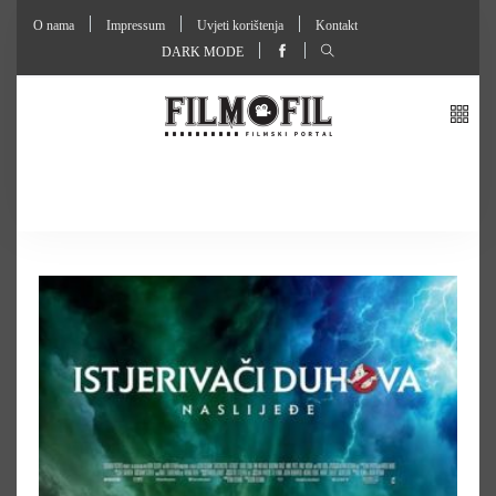
O nama
Impressum
Uvjeti korištenja
Kontakt
DARK MODE