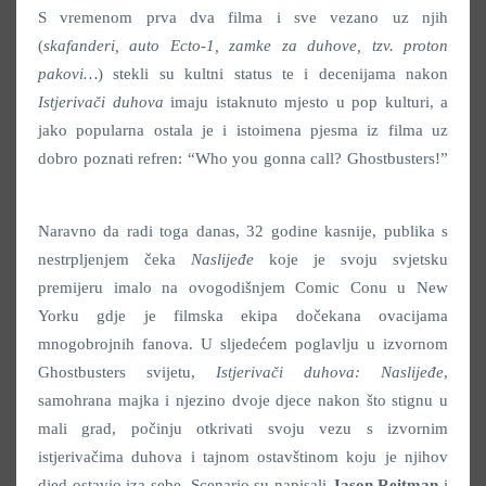
S vremenom prva dva filma i sve vezano uz njih
(
skafanderi, auto Ecto-1, zamke za duhove, tzv. proton
pakovi…
) stekli su kultni status te i decenijama nakon
Istjerivači duhova
imaju istaknuto mjesto u pop kulturi, a
jako popularna ostala je i istoimena pjesma iz filma uz
dobro poznati refren: “Who you gonna call? Ghostbusters!”
Naravno da radi toga danas, 32 godine kasnije, publika s
nestrpljenjem čeka
Naslijeđe
koje je svoju svjetsku
premijeru imalo na ovogodišnjem Comic Conu u New
Yorku gdje je filmska ekipa dočekana ovacijama
mnogobrojnih fanova. U sljedećem poglavlju u izvornom
Ghostbusters svijetu,
Istjerivači duhova: Naslijeđe
,
samohrana majka i njezino dvoje djece nakon što stignu u
mali grad, počinju otkrivati svoju vezu s izvornim
istjerivačima duhova i tajnom ostavštinom koju je njihov
djed ostavio iza sebe. Scenario su napisali
Jason Reitman
i