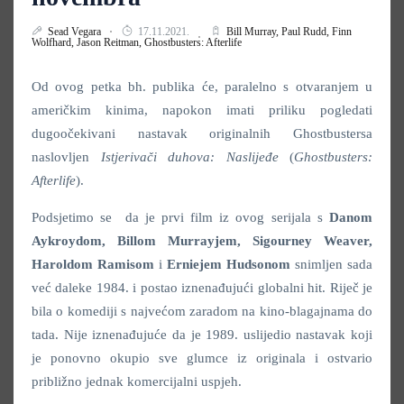
Sead Vegara
17.11.2021.
Bill Murray,
Paul Rudd,
Finn
Wolfhard,
Jason Reitman,
Ghostbusters: Afterlife
Od ovog petka bh. publika će, paralelno s otvaranjem u
američkim kinima, napokon imati priliku pogledati
dugoočekivani nastavak originalnih Ghostbustersa
naslovljen
Istjerivači duhova: Naslijeđe
(
Ghostbusters:
Afterlife
).
Podsjetimo se da je prvi film iz ovog serijala s
Danom
Aykroydom, Billom Murrayjem, Sigourney Weaver,
Haroldom Ramisom
i
Erniejem Hudsonom
snimljen sada
već daleke 1984. i postao iznenađujući globalni hit. Riječ je
bila o komediji s najvećom zaradom na kino-blagajnama do
tada. Nije iznenađujuće da je 1989. uslijedio nastavak koji
je ponovno okupio sve glumce iz originala i ostvario
približno jednak komercijalni uspjeh.