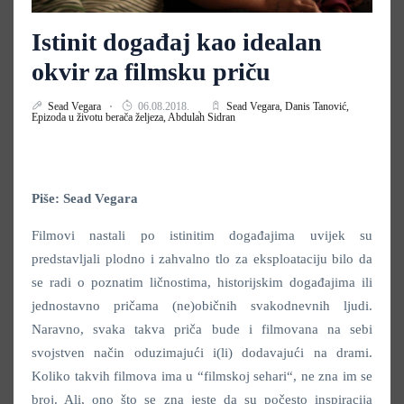
Istinit događaj kao idealan
okvir za filmsku priču
Sead Vegara
06.08.2018.
Sead Vegara,
Danis Tanović,
Epizoda u životu berača željeza,
Abdulah Sidran
Piše: Sead Vegara
Filmovi nastali po istinitim događajima uvijek su
predstavljali plodno i zahvalno tlo za eksploataciju bilo da
se radi o poznatim ličnostima, historijskim događajima ili
jednostavno pričama (ne)običnih svakodnevnih ljudi.
Naravno, svaka takva priča bude i filmovana na sebi
svojstven način oduzimajući i(li) dodavajući na drami.
Koliko takvih filmova ima u “filmskoj sehari“, ne zna im se
broj. Ali, ono što se zna jeste da su počesto inspiracija