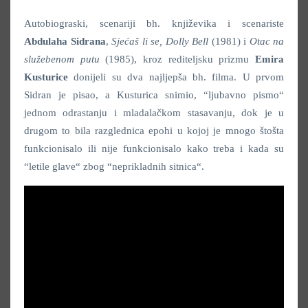
Autobiograski, scenariji bh. književika i scenariste
Abdulaha Sidrana
,
Sjećaš li se, Dolly Bell
(1981) i
Otac na
služebenom putu
(1985), kroz rediteljsku prizmu
Emira
Kusturice
donijeli su dva najljepša bh. filma. U prvom
Sidran je pisao, a Kusturica snimio, “ljubavno pismo“
jednom odrastanju i mladalačkom stasavanju, dok je u
drugom to bila razglednica epohi u kojoj je mnogo štošta
funkcionisalo ili nije funkcionisalo kako treba i kada su
“letile glave“ zbog “neprikladnih sitnica“.