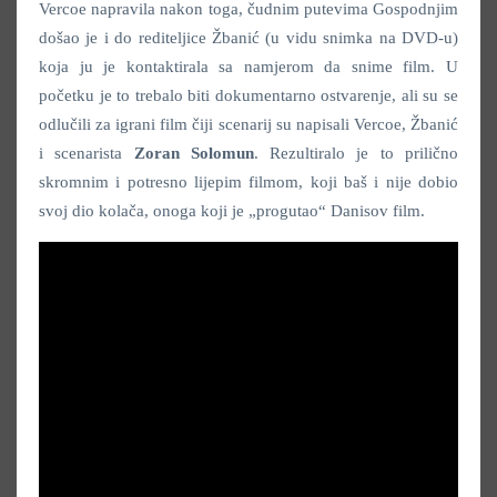
Vercoe napravila nakon toga, čudnim putevima Gospodnjim
došao je i do rediteljice Žbanić (u vidu snimka na DVD-u)
koja ju je kontaktirala sa namjerom da snime film. U
početku je to trebalo biti dokumentarno ostvarenje, ali su se
odlučili za igrani film čiji scenarij su napisali Vercoe, Žbanić
i scenarista
Zoran Solomun
. Rezultiralo je to prilično
skromnim i potresno lijepim filmom, koji baš i nije dobio
svoj dio kolača, onoga koji je „progutao“ Danisov film.