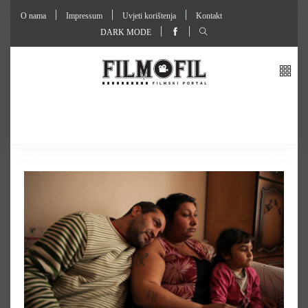
O nama
Impressum
Uvjeti korištenja
Kontakt
DARK MODE