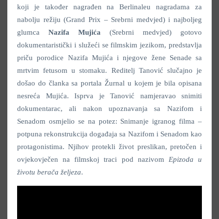
koji je također nagrađen na Berlinaleu nagradama za
nabolju režiju (Grand Prix – Srebrni medvjed) i najboljeg
glumca
Nazifa Mujića
(Srebrni medvjed) gotovo
dokumentaristički i služeći se filmskim jezikom, predstavlja
priču porodice Nazifa Mujića i njegove žene Senade sa
mrtvim fetusom u stomaku. Reditelj Tanović slučajno je
došao do članka sa portala Žurnal u kojem je bila opisana
nesreća Mujića. Isprva je Tanović namjeravao snimiti
dokumentarac, ali nakon upoznavanja sa Nazifom i
Senadom osmjelio se na potez: Snimanje igranog filma –
potpuna rekonstrukcija događaja sa Nazifom i Senadom kao
protagonistima. Njihov protekli život preslikan, pretočen i
ovjekovječen na filmskoj traci pod nazivom
Epizoda u
životu berača željeza
.