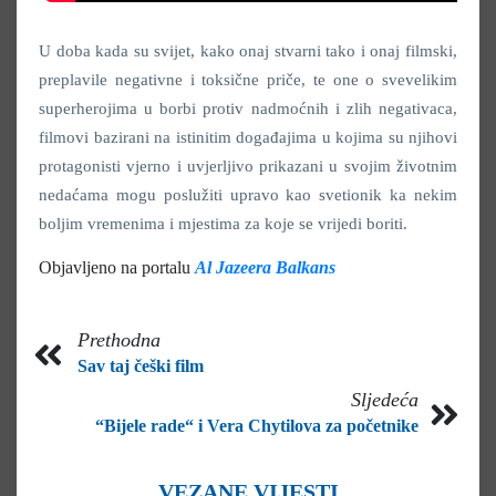
U doba kada su svijet, kako onaj stvarni tako i onaj filmski,
preplavile negativne i toksične priče, te one o svevelikim
superherojima u borbi protiv nadmoćnih i zlih negativaca,
filmovi bazirani na istinitim događajima u kojima su njihovi
protagonisti vjerno i uvjerljivo prikazani u svojim životnim
nedaćama mogu poslužiti upravo kao svetionik ka nekim
boljim vremenima i mjestima za koje se vrijedi boriti.
Objavljeno na portalu
Al Jazeera Balkans
Prethodna
Sav taj češki film
Sljedeća
“Bijele rade“ i Vera Chytilova za početnike
VEZANE VIJESTI