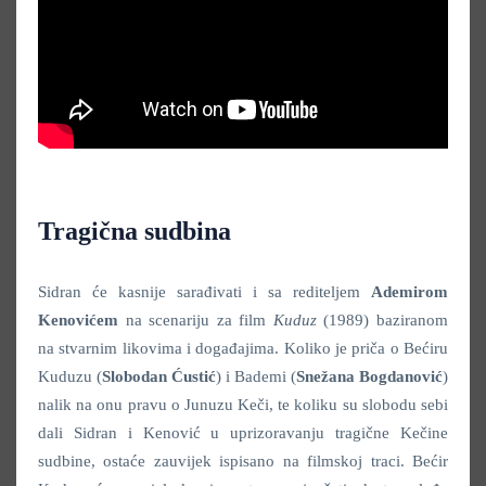
Tragična sudbina
Sidran će kasnije sarađivati i sa rediteljem
Ademirom
Kenovićem
na scenariju za film
Kuduz
(1989) baziranom
na stvarnim likovima i događajima. Koliko je priča o Bećiru
Kuduzu (
Slobodan Ćustić
) i Bademi (
Snežana Bogdanović
)
nalik na onu pravu o Junuzu Keči, te koliku su slobodu sebi
dali Sidran i Kenović u uprizoravanju tragične Kečine
sudbine, ostaće zauvijek ispisano na filmskoj traci. Bećir