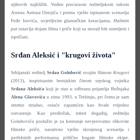
njihovih najbližih. Vođen preciznom rediteljskom rukom
Arsena Antona Ostojića i prema vješto ispisanom scenariju
Feđe Isovića, uvjerljivim glumačkim kreacijama,
Halimin
put
ostavlja dojam filma i priče koji su morali biti snimljeni i
ispričani.
Srđan Aleksić i "krugovi života"
Srbijanski reditelj
Srdan Golubović
svojim filmom
Krugovi
(2013), inspirisanim herojskim činom srpskog vojnika
Srđana Aleksića
koji je stao u odbranu prijatelja Bošnjaka
Alena Glavovića
u zimu 1993. u Trebinju, pri čemu je sam
smrtno stradao, ostaće zapamćen kao hvale vrijedno
ostvarenje. Kao predložak, istinit događaj, reditelju
Goluboviću poslužio je za kreiranje nevjerovatno slikovite
filmske priče, narativno vješto skrojenog scenarija i
perfektnih performansa prilično bogate filmske ekipe.