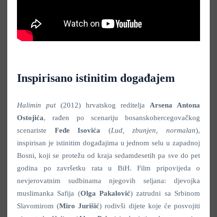
Inspirisano istinitim događajem
Halimin put
(2012) hrvatskog reditelja
Arsena Antona
Ostojića
, rađen po scenariju bosanskohercegovačkog
scenariste
Feđe Isovića
(
Lud, zbunjen, normalan
),
inspirisan je istinitim događajima u jednom selu u zapadnoj
Bosni, koji se protežu od kraja sedamdesetih pa sve do pet
godina po završetku rata u BiH. Film pripovijeda o
nevjerovatnim sudbinama njegovih seljana: djevojka
muslimanka Safija (
Olga Pakalović
) zatrudni sa Srbinom
Slavomirom (
Miro Jurišić
) rodivši dijete koje će posvojiti