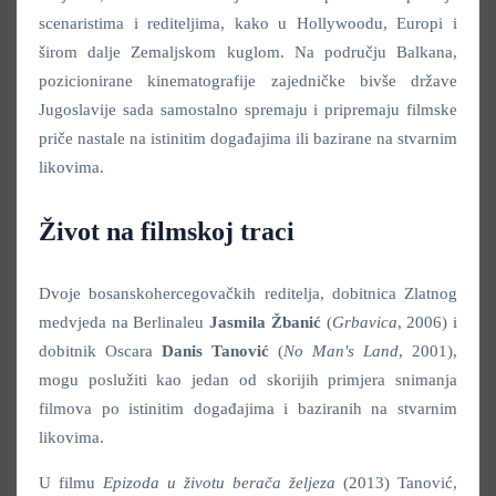
scenaristima i rediteljima, kako u Hollywoodu, Europi i
širom dalje Zemaljskom kuglom. Na području Balkana,
pozicionirane kinematografije zajedničke bivše države
Jugoslavije sada samostalno spremaju i pripremaju filmske
priče nastale na istinitim događajima ili bazirane na stvarnim
likovima.
Život na filmskoj traci
Dvoje bosanskohercegovačkih reditelja, dobitnica Zlatnog
medvjeda na Berlinaleu
Jasmila Žbanić
(
Grbavica
, 2006) i
dobitnik Oscara
Danis Tanović
(
No Man's Land
, 2001),
mogu poslužiti kao jedan od skorijih primjera snimanja
filmova po istinitim događajima i baziranih na stvarnim
likovima.
U filmu
Epizoda u životu berača željeza
(2013) Tanović,