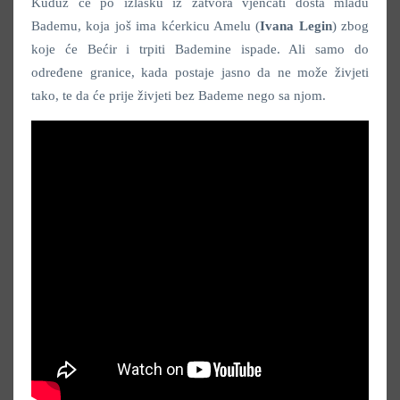
Kuduz će po izlasku iz zatvora vjenčati dosta mlađu
Bademu, koja još ima kćerkicu Amelu (
Ivana Legin
) zbog
koje će Bećir i trpiti Bademine ispade. Ali samo do
određene granice, kada postaje jasno da ne može živjeti
tako, te da će prije živjeti bez Bademe nego sa njom.