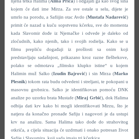
njena tetka Halima (
Alma Prica
) i odgajati ga kao svog sina
kojem će dati ime Mirza. Za sve ostale u selu, dijete je
umrlo na porodu, a Safiijin otac Avdo (
Mustafa Nadarević
)
primit će nazad u kuću sopstvenu kćerku, sve do momenta
kada Slavomir dođe iz Njemačke i odvede je daleko od
zloćudnih, kako njenih, tako i svojih rodielja. Kako se u
filmu prepliću događaji iz prošlosti sa onim koji
predstavljaju sadašnjost, prikazano kroz razne flešbekove,
polako se odmotava „filmsko klupko istine“ u kojem
Halimin muž Salko (
Izudin Bajrović
) i sin Mirza (
Marko
Plesnik
) tokom rata budu odvedeni i streljani, te pokopani u
masovnu grobnicu. Salko je identifikovan pomoću DNK
analize po uzorku brata Mustafe (
Miraj Grbić
), dok Halima
odbija dati krv kako bi mogli identifikovati Mirzu, što je
natjera da konačno pronađe Safiju i nagovori je da ustupi
krv na analizu. Sama Halima tako dođe do strahovitog
otkrića, a cijela situacija će uzdrmati i onako potresan život
Safije i Slavomira, koji sada imaju tri kćerkice.