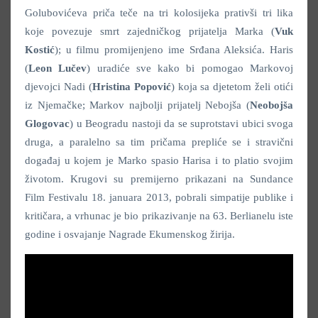
Golubovićeva priča teče na tri kolosijeka prativši tri lika
koje povezuje smrt zajedničkog prijatelja Marka (
Vuk
Kostić
); u filmu promijenjeno ime Srđana Aleksića. Haris
(
Leon Lučev
) uradiće sve kako bi pomogao Markovoj
djevojci Nadi (
Hristina Popović
) koja sa djetetom želi otići
iz Njemačke; Markov najbolji prijatelj Nebojša (
Neobojša
Glogovac
) u Beogradu nastoji da se suprotstavi ubici svoga
druga, a paralelno sa tim pričama prepliće se i stravični
događaj u kojem je Marko spasio Harisa i to platio svojim
životom. Krugovi su premijerno prikazani na Sundance
Film Festivalu 18. januara 2013, pobrali simpatije publike i
kritičara, a vrhunac je bio prikazivanje na 63. Berlianelu iste
godine i osvajanje Nagrade Ekumenskog žirija.