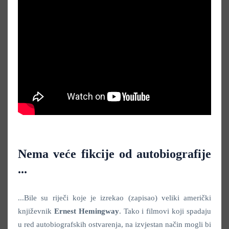
Nema veće fikcije od autobiografije
...
...Bile su riječi koje je izrekao (zapisao) veliki američki
književnik
Ernest Hemingway
. Tako i filmovi koji spadaju
u red autobiografskih ostvarenja, na izvjestan način mogli bi