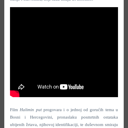
Film
Halimin put
progovara i o jednoj od gorućih tema u
Bosni i Hercegovini, pronaslaku posmrtnih ostataka
ubijenih žrtava, njihovoj identifikaciji, te duševnom smiraju