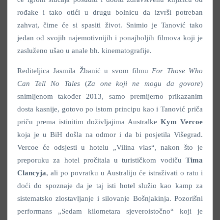
rođake i tako otići u drugu bolnicu da izvrši potreban
zahvat, čime će si spasiti život. Snimio je Tanović tako
jedan od svojih najemotivnijih i ponajboljih filmova koji je
zasluženo ušao u anale bh. kinematografije.
Rediteljica Jasmila Žbanić u svom filmu
For Those Who
Can Tell No Tales
(
Za one koji ne mogu da govore
)
snimljenom također 2013, samo premijerno prikazanim
dosta kasnije, gotovo po istom principu kao i Tanović priča
priču prema istinitim doživljajima Australke
Kym Vercoe
koja je u BiH došla na odmor i da bi posjetila Višegrad.
Vercoe će odsjesti u hotelu „Vilina vlas“, nakon što je
preporuku za hotel pročitala u turističkom vodiču
Tima
Clancyja
, ali po povratku u Australiju će istraživati o ratu i
doći do spoznaje da je taj isti hotel služio kao kamp za
sistematsko zlostavljanje i silovanje Bošnjakinja. Pozorišni
performans „Sedam kilometara sjeveroistočno“ koji je