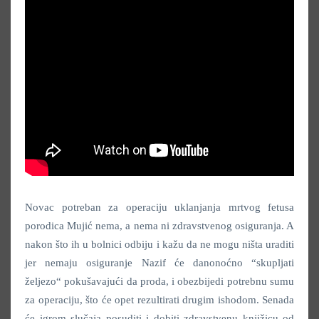
Novac potreban za operaciju uklanjanja mrtvog fetusa
porodica Mujić nema, a nema ni zdravstvenog osiguranja. A
nakon što ih u bolnici odbiju i kažu da ne mogu ništa uraditi
jer nemaju osiguranje Nazif će danonoćno “skupljati
željezo“ pokušavajući da proda, i obezbijedi potrebnu sumu
za operaciju, što će opet rezultirati drugim ishodom. Senada
će igrom slučaja posuditi i dobiti zdravstvenu knjižicu od