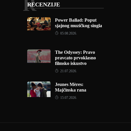
R
RECENZIJE
Power Ballad: Poput
sjajnog muzičkog singla
05.08.2026.
The Odyssey: Pravo
pravcato prvoklasno
filmsko iskustvo
21.07.2026.
Jeunes Mères:
Majčinska rana
15.07.2026.