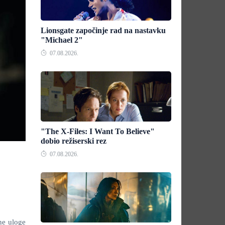
Lionsgate započinje rad na nastavku
"Michael 2"
07.08.2026.
"The X-Files: I Want To Believe"
dobio režiserski rez
07.08.2026.
ne uloge