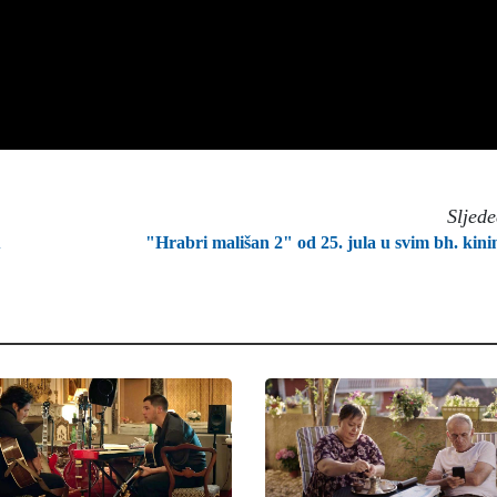
Sljed
u
"Hrabri mališan 2" od 25. jula u svim bh. kin