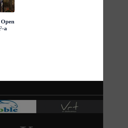
m Open
F-a