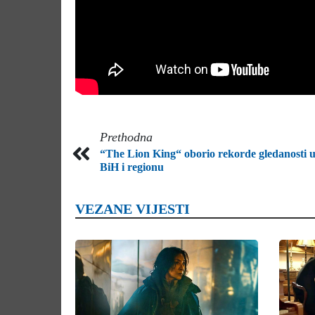
Prethodna
“The Lion King“ oborio rekorde gledanosti 
BiH i regionu
VEZANE VIJESTI