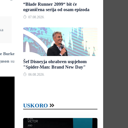
“Blade Runner 2099“ bit će
ograničena serija od osam epizoda
07.08.2026.
ka
se Burke
guson
su
Šef Disneyja ohrabren uspjehom
"Spider-Man: Brand New Day"
06.08.2026.
USKORO