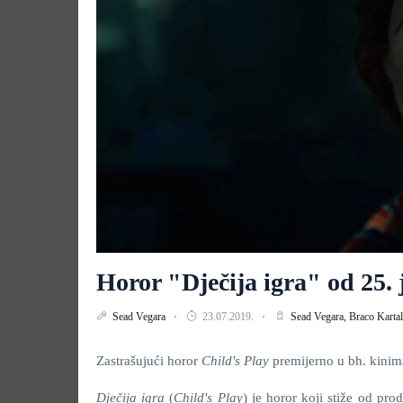
Horor "Dječija igra" od 25. 
Sead Vegara
23.07.2019.
Sead Vegara,
Braco Kartal
Zastrašujući horor
Child's Play
premijerno u bh. kinim
Dječija igra
(
Child's Play
) je horor koji stiže od pr