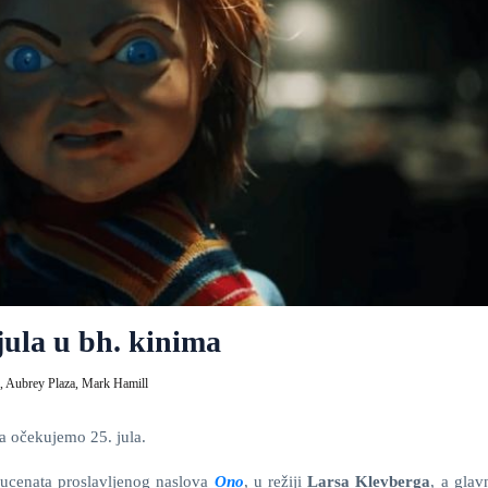
jula u bh. kinima
,
Aubrey Plaza,
Mark Hamill
a očekujemo 25. jula.
oducenata proslavljenog naslova
Ono
, u režiji
Larsa Klevberga
, a glav