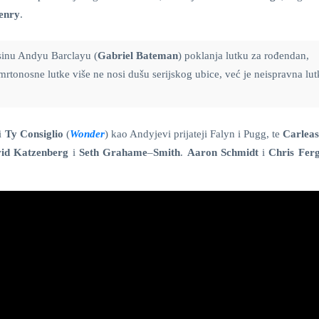
enry
.
sinu Andyu Barclayu (
Gabriel Bateman
) poklanja lutku za rođendan,
rtonosne lutke više ne nosi dušu serijskog ubice, već je neispravna lut
 i
Ty Consiglio
(
Wonder
) kao Andyjevi prijateji Falyn i Pugg, te
Carlea
id Katzenberg
i
Seth Grahame
–
Smith
.
Aaron Schmidt
i
Chris Fer