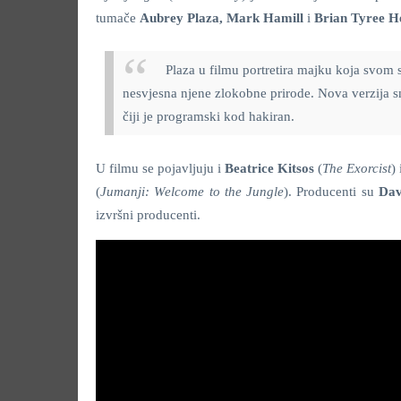
tumače
Aubrey Plaza, Mark Hamill
i
Brian Tyree H
Plaza u filmu portretira majku
koja svom 
nesvjesna njene zlokobne prirode. Nova verzija sm
čiji je programski kod hakiran.
U filmu se pojavljuju i
Beatrice Kitsos
(
The Exorcist
)
(
Jumanji: Welcome to the Jungle
). Producenti su
Dav
izvršni producenti.