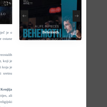
How To Rob A Bank
Heart of the Beast
By Any Means
Behemoth
ječ je o
e ostane
eostalih
, koji je
i koja je
i sretnu
i
Kenjija
ijes, ali
eligijski