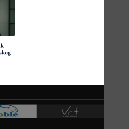
ak
rskog