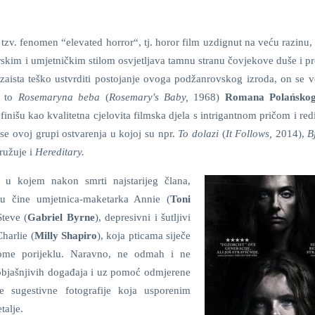
tzv. fenomen “elevated horror“, tj. horor film uzdignut na veću razinu
skim i umjetničkim stilom osvjetljava tamnu stranu čovjekove duše i p
 zaista teško ustvrditi postojanje ovoga podžanrovskog izroda, on se v
 to
Rosemaryna beba
(
Rosemary's Baby,
1968)
Romana Polańsko
inišu kao kvalitetna cjelovita filmska djela s intrigantnom pričom i red
e ovoj grupi ostvarenja u kojoj su npr.
To dolazi
(
It Follows,
2014),
B
družuje i
Hereditary.
, u kojem nakon smrti najstarijeg člana,
ju čine umjetnica-maketarka Annie (
Toni
Steve (
Gabriel Byrne
), depresivni i šutljivi
harlie (
Milly Shapiro
), koja pticama siječe
svome porijeklu. Naravno, ne odmah i ne
eobjašnjivih događaja i uz pomoć odmjerene
e sugestivne fotografije koja usporenim
talje.