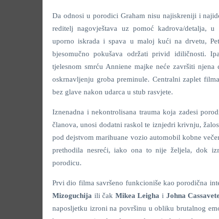
Da odnosi u porodici Graham nisu najiskreniji i najid
reditelj nagovještava uz pomoć kadrova/detalja, u 
uporno iskrada i spava u maloj kući na drvetu, Pe
bjesomučno pokušava održati privid idiličnosti. I
tjelesnom smrću Anniene majke neće završiti njena 
oskrnavljenju groba preminule. Centralni zaplet film
bez glave nakon udarca u stub rasvjete.
Iznenadna i nekontrolisana trauma koja zadesi porod
članova, unosi dodatni raskol te iznjedri krivnju, žalos
pod dejstvom marihuane vozio automobil kobne večeri, a
prethodila nesreći, iako ona to nije željela, dok iz
porodicu.
Prvi dio filma savršeno funkcioniše kao porodična in
Mizoguchija
ili čak
Mikea Leigha
i
Johna Cassavet
naposljetku izroni na površinu u obliku brutalnog emoc