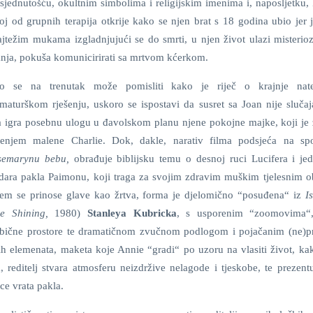
sjednutošću, okultnim simbolima i religijskim imenima i, naposljetku,
j od grupnih terapija otkrije kako se njen brat s 18 godina ubio jer 
ajtežim mukama izgladnjujući se do smrti, u njen život ulazi misterio
anja, pokuša komunicirirati sa mrtvom kćerkom.
ko se na trenutak može pomisliti kako je riječ o krajnje nat
maturškom rješenju, uskoro se ispostavi da susret sa Joan nije slučaj
 igra posebnu ulogu u đavolskom planu njene pokojne majke, koji je
đenjem malene Charlie. Dok, dakle, narativ filma podsjeća na s
semarynu bebu,
obrađuje biblijsku temu o desnoj ruci Lucifera i j
dara pakla Paimonu, koji traga za svojim zdravim muškim tjelesnim o
em se prinose glave kao žrtva, forma je djelomično “posuđena“ iz
I
e Shining,
1980)
Stanleya Kubricka
, s usporenim “zoomovima“
obične prostore te dramatičnom zvučnom podlogom i pojačanim (ne)p
elemenata, maketa koje Annie “gradi“ po uzoru na vlasiti život, kako
 reditelj stvara atmosferu neizdržive nelagode i tjeskobe, te prezentu
ce vrata pakla.