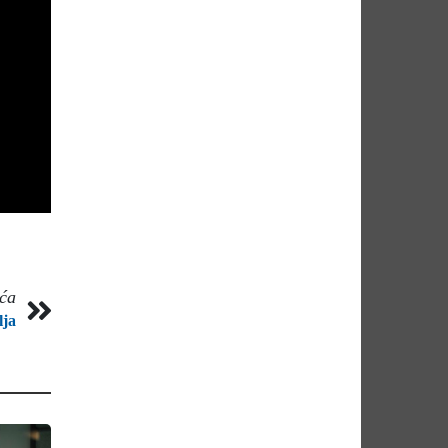
eća
lja