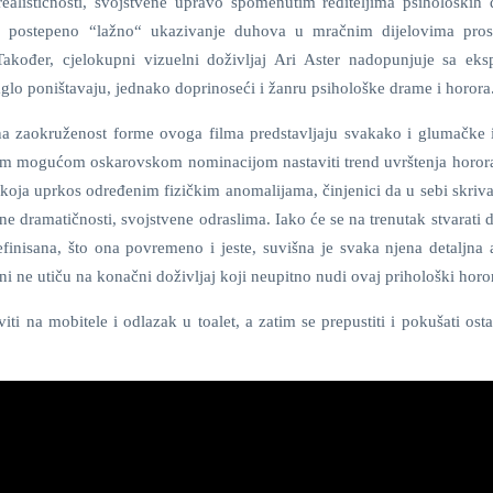
 realističnosti, svojstvene upravo spomenutim rediteljima psiholoških 
 postepeno “lažno“ ukazivanje duhova u mračnim dijelovima prost
akođer, cjelokupni vizuelni doživljaj Ari Aster nadopunjuje sa eksp
aglo poništavaju, jednako doprinoseći i žanru psihološke drame i horora
na zaokruženost forme ovoga filma predstavljaju svakako i glumačke 
sasvim mogućom oskarovskom nominacijom nastaviti trend uvrštenja horor
, koja uprkos određenim fizičkim anomalijama, činjenici da u sebi skriv
jne dramatičnosti, svojstvene odraslima. Iako će se na trenutak stvarati
finisana, što ona povremeno i jeste, suvišna je svaka njena detaljna a
ni ne utiču na konačni doživljaj koji neupitno nudi ovaj prihološki horor
iti na mobitele i odlazak u toalet, a zatim se prepustiti i pokušati osta