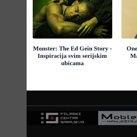
Monster: The Ed Gein Story -
One
Inspiracija svim serijskim
Ma
ubicama