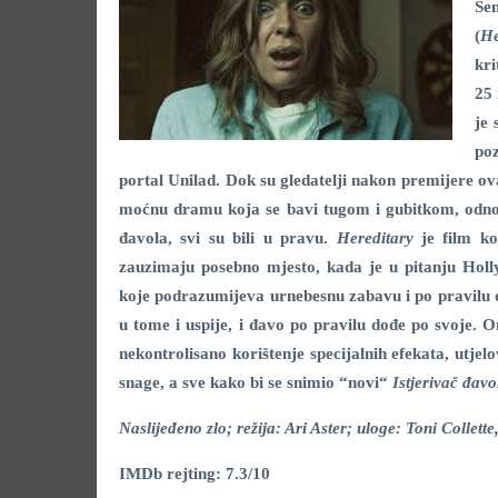
Sen
(
He
kri
25 
je 
poz
portal Unilad. Dok su gledatelji nakon premijere ova
moćnu dramu koja se bavi tugom i gubitkom, odnos
đavola, svi su bili u pravu.
Hereditary
je film ko
zauzimaju posebno mjesto, kada je u pitanju Holly
koje podrazumijeva urnebesnu zabavu i po pravilu do
u tome i uspije, i đavo po pravilu dođe po svoje. 
nekontrolisano korištenje specijalnih efekata, utje
snage, a sve kako bi se snimio “novi“
Istjerivač đavo
Naslijeđeno zlo; režija: Ari Aster; uloge: Toni Collett
IMDb rejting: 7.3/10