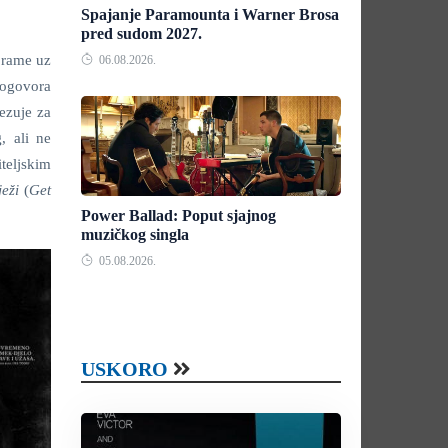
Spajanje Paramounta i Warner Brosa
pred sudom 2027.
, rame uz
06.08.2026.
rogovora
ezuje za
g
, ali ne
iteljskim
ježi
(
Get
Power Ballad: Poput sjajnog
muzičkog singla
05.08.2026.
USKORO