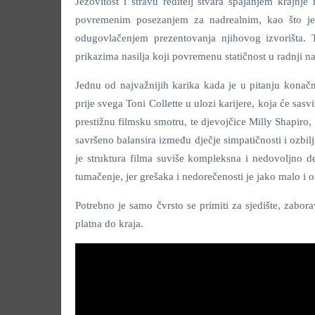
Jezovitost i stravu reditelj stvara spajanjem krajnje
povremenim posezanjem za nadrealnim, kao što je
odugovlačenjem prezentovanja njihovog izvorišta. T
prikazima nasilja koji povremenu statičnost u radnji n
Jednu od najvažnijih karika kada je u pitanju konač
prije svega Toni Collette u ulozi karijere, koja će 
prestižnu filmsku smotru, te djevojčice Milly Shapiro
savršeno balansira između dječje simpatičnosti i ozbil
je struktura filma suviše kompleksna i nedovoljno de
tumačenje, jer grešaka i nedorečenosti je jako malo i o
Potrebno je samo čvrsto se primiti za sjedište, zaborav
platna do kraja.