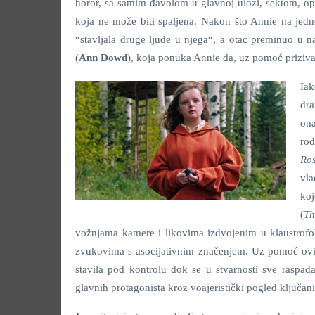
horor, sa samim đavolom u glavnoj ulozi, sektom, op
koja ne može biti spaljena. Nakon što Annie na jedno
“stavljala druge ljude u njega“, a otac preminuo u n
(
Ann Dowd
), koja ponuka Annie da, uz pomoć priziv
Ia
dra
ona
ro
Ro
vla
koj
(
Th
vožnjama kamere i likovima izdvojenim u klaustrof
zvukovima s asocijativnim značenjem. Uz pomoć ovih 
stavila pod kontrolu dok se u stvarnosti sve raspada,
glavnih protagonista kroz voajeristički pogled ključani