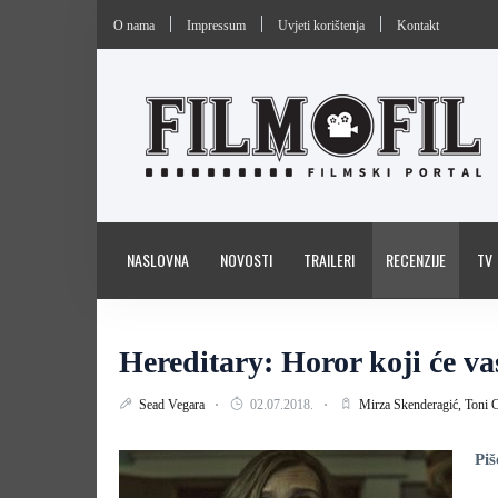
O nama
Impressum
Uvjeti korištenja
Kontakt
NASLOVNA
NOVOSTI
TRAILERI
RECENZIJE
TV
Hereditary: Horor koji će v
Sead Vegara
02.07.2018.
Mirza Skenderagić,
Toni C
Piš