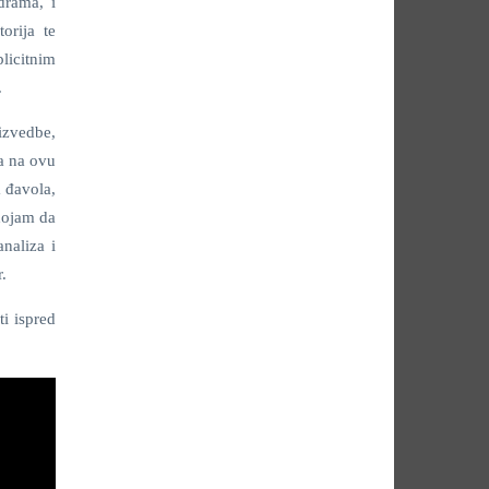
drama, i
orija te
licitnim
.
izvedbe,
a na ovu
a đavola,
 dojam da
naliza i
.
ti ispred