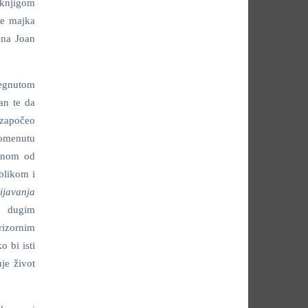
 knjigom
je majka
zna Joan
egnutom
an te da
 započeo
pomenutu
ednom od
blikom i
sijavanja
, dugim
rizornim
 bi isti
je život