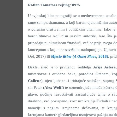
Rotten Tomatoes rejting: 89%
U svjetskoj kinematografiji se u međuvremenu ustalio 
rame sa npr. dramama, a koji barem djelomičnim autor
o gorućim društvenim i političkim pitanjima. Iako je
horor filmove koji nisu sasvim autorski, kao što je
pripadaju ni aktuelnom “trashu“, već se prije svega def
konceptom s kojim se savršeno nadopunjuje. Upravo s
Out,
2017) ili
Mjesto tišine
(
A Quiet Place,
2018)
, pri
Dakle, riječ je o prvijencu reditelja
Arija Astera
misteriozne i otuđene bake, porodica Graham, ko
Collette
), njen ljubazni i iritirajuće staloženi suprug 
sin Peter (
Alex Wolff
) te uznemirujuća mlađa kćerka C
glave, počinje razotkrivati zastrašujuće tajne o 
direktno, već postepeno, kroz niz krajnje čudnih i n
naracije s naglim izmjenama dešavanja, te krajnj
kretnjama kamere gledateljima usmjerava pažnju na de