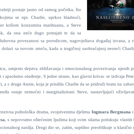
ealniji postaje jasno od samog početka, što
kojima se npr. Charlie, uprkos hladnoći,
ter krišom konzumira marihuanu, a Steve
pak, da ona neće dugo potrajati te da sa
duhovna povezanost sa porodicom, nagovještava događaj izvana, a ri
a dolazi sa novom smrću, kada u tragičnoj saobraćajnoj nesreći Charli
icu, umjesto dejstva zbližavanja i emocionalnog povezivanja njenih pr
t i apsolutno otuđenje. S jedne strane, kao glavni krivac se izdvaja Peter
 s druge Annie, koja je prisilila Charlie da se pridruži bratu na zabav
među ostaje nemoćni i marginalizirani Steve, nastavljajući oživljavat
tenzivna psihološka drama, svojstvenima djelima
Ingmara Bergmana
esa
, s nepovratno oštećenim ljudima koji svim silama potiskuju vlastiti b
ionalnog nasilja. Drugi dio se, zatim, suptilno preoblikuje u klasični r