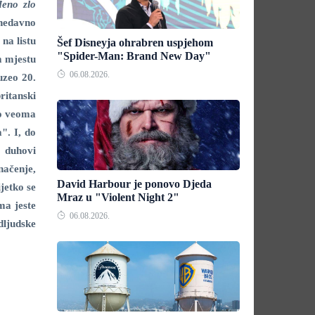
đeno zlo
e nedavno
na listu
Šef Disneyja ohrabren uspjehom
"Spider-Man: Brand New Day"
m mjestu
06.08.2026.
zeo 20.
ritanski
ao veoma
a". I, do
i duhovi
načenje,
David Harbour je ponovo Djeda
jetko se
Mraz u "Violent Night 2"
ma jeste
06.08.2026.
dljudske