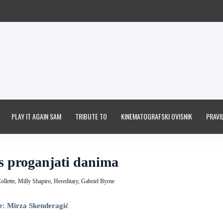
PLAY IT AGAIN SAM
TRIBUTE TO
KINEMATOGRAFSKI OVISNIK
PRAVIL
as proganjati danima
ollette,
Milly Shapiro,
Hereditary,
Gabriel Byrne
e: Mirza Skenderagić