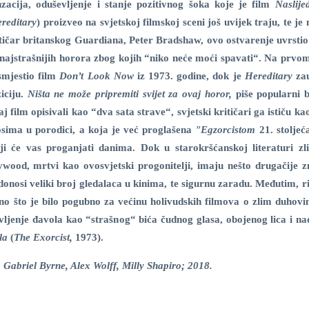
zacija, oduševljenje i stanje pozitivnog šoka koje je film
Naslije
reditary
) proizveo na svjetskoj filmskoj sceni još uvijek traju, te j
tičar britanskog Guardiana, Peter Bradshaw, ovo ostvarenje uvrstio 
najstrašnijih horora zbog kojih “niko neće moći spavati“. Na prvo
smjestio film
Don’t Look Now
iz 1973. godine, dok je
Hereditary
zau
iciju.
Ništa ne može pripremiti svijet za ovaj horor,
piše popularni b
j film opisivali kao “dva sata strave“, svjetski kritičari ga ističu k
ima u porodici, a koja je već proglašena
"Egzorcistom
21. stoljeć
ji će vas proganjati danima. Dok u starokršćanskoj literaturi zl
wood, mrtvi kao ovosvjetski progonitelji, imaju nešto drugačije z
nosi veliki broj gledalaca u kinima, te sigurnu zaradu. Međutim, ri
Ono što je bilo pogubno za većinu holivudskih filmova o zlim duhovi
lovljenje đavola kao “strašnog“ bića čudnog glasa, obojenog lica i na
la
(
The Exorcist,
1973).
e, Gabriel Byrne, Alex Wolff, Milly Shapiro; 2018.