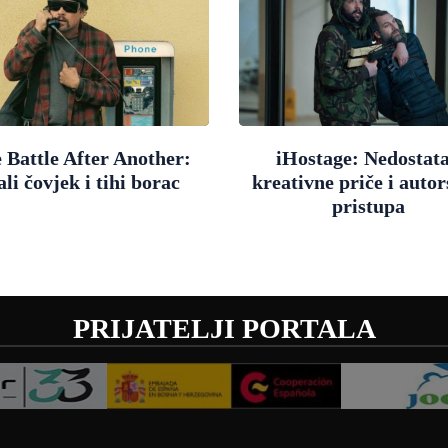
 Battle After Another:
iHostage: Nedostat
li čovjek i tihi borac
kreativne priče i auto
pristupa
PRIJATELJI PORTALA