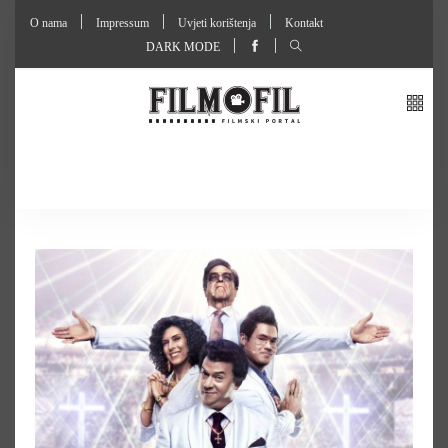
O nama
Impressum
Uvjeti korištenja
Kontakt
DARK MODE