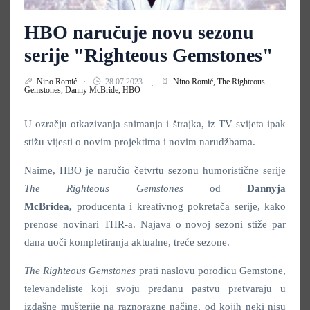
HBO naručuje novu sezonu
serije "Righteous Gemstones"
Nino Romić
28.07.2023.
Nino Romić,
The Righteous
Gemstones,
Danny McBride,
HBO
U ozračju otkazivanja snimanja i štrajka, iz TV svijeta ipak
stižu vijesti o novim projektima i novim narudžbama.
Naime, HBO je naručio četvrtu sezonu humoristične serije
The
Righteous Gemstones
od
Dannyja
McBridea,
producenta i kreativnog pokretača serije, kako
prenose novinari THR-a. Najava o novoj sezoni stiže par
dana uoči kompletiranja aktualne, treće sezone.
The Righteous Gemstones
prati naslovu porodicu Gemstone,
televanđeliste koji svoju predanu pastvu pretvaraju u
izdašne mušterije na raznorazne načine, od kojih neki nisu