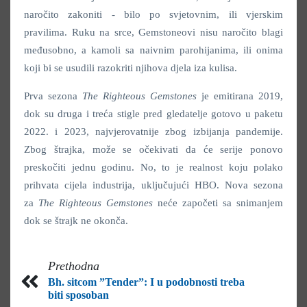
naročito zakoniti - bilo po svjetovnim, ili vjerskim
pravilima. Ruku na srce, Gemstoneovi nisu naročito blagi
međusobno, a kamoli sa naivnim parohijanima, ili onima
koji bi se usudili razokriti njihova djela iza kulisa.
Prva sezona
The Righteous Gemstones
je emitirana 2019,
dok su druga i treća stigle pred gledatelje gotovo u paketu
2022. i 2023, najvjerovatnije zbog izbijanja pandemije.
Zbog štrajka, može se očekivati da će serije ponovo
preskočiti jednu godinu. No, to je realnost koju polako
prihvata cijela industrija, uključujući HBO. Nova sezona
za
The Righteous Gemstones
neće započeti sa snimanjem
dok se štrajk ne okonča.
Prethodna
Bh. sitcom ”Tender”: I u podobnosti treba
biti sposoban