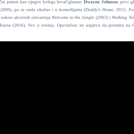
lični putem kao njegov kolega hrvač/glumac
Dwayne Johnson
, prvo g
 2009), pa se onda okušao i u komedijama (
Daddy's Home
, 2015,
Fe
; nakon akcionih ostvarenja
Welcome to the Jungle
(2003) i
Walking Ta
oana
(2016). Sve u svemu,
Operativac
ne uspjeva da poentira na