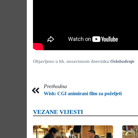
Objavljeno u bh. nezavisnom dnevniku
Oslobođenje
Prethodna
Wish: CGI animirani film za poželjeti
VEZANE VIJESTI