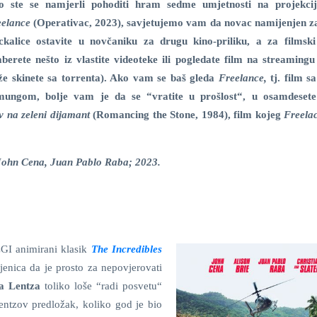
o ste se namjerli pohoditi hram sedme umjetnosti na projekcij
eelance
(Operativac, 2023), savjetujemo vam da novac namijenjen za
ickalice ostavite u novčaniku za drugu kino-priliku, a za filmsk
berete nešto iz vlastite videoteke ili pogledate film na streamingu
že skinete sa torrenta). Ako vam se baš gleda
Freelance,
tj. film s
imungom, bolje vam je da se “vratite u prošlost“, u osamdesete
v na zeleni dijamant
(Romancing the Stone, 1984), film kojeg
Freela
, John Cena, Juan Pablo Raba; 2023.
CGI animirani klasik
The Incredibles
jenica da je prosto za nepovjerovati
a Lentza
toliko loše “radi posvetu“
entzov predložak, koliko god je bio