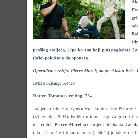
Ak
Fr
gr
oda
Bo
št
prošlog stoljeća, i (po ko zna koji put) pogledate
Lo
(loše) pokušava da oponaša.
Operativac; režija: Pierre Morel; uloge: Alison Brie
IMDb rejting: 5.4/10
Rotten Tomatoes rejting: 7%
Još jedan film koji
Operativac
kopira jeste Pixarov 
(Izbavitelji, 2004). Koliko u tome uspjeva govori čin
da reditelj
Pierre Morel
scenarijem debitanta
Jacob
(ako je uopšte i imao namjeru). Slučaj je takav da L