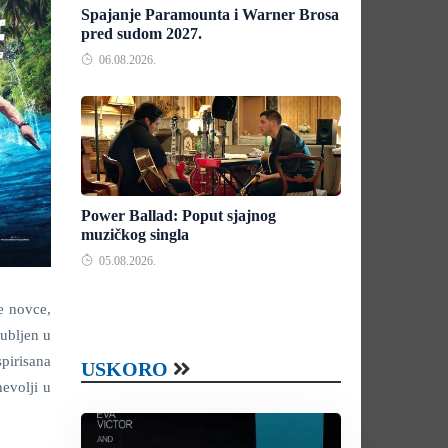
Spajanje Paramounta i Warner Brosa
pred sudom 2027.
06.08.2026.
Power Ballad: Poput sjajnog
muzičkog singla
05.08.2026.
pe novce,
gubljen u
spirisana
USKORO
evolji u