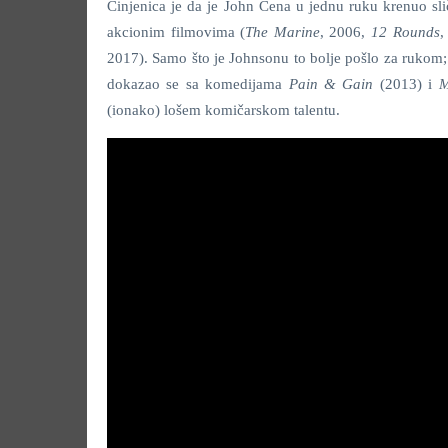
Činjenica je da je John Cena u jednu ruku krenuo s
akcionim filmovima (
The Marine
, 2006,
12 Rounds
,
2017). Samo što je Johnsonu to bolje pošlo za rukom
dokazao se sa komedijama
Pain & Gain
(2013) i
M
(ionako) lošem komičarskom talentu.