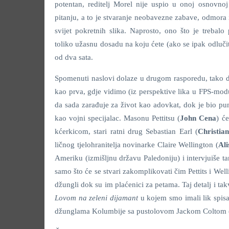
potentan, reditelj Morel nije uspio u onoj osnovno
pitanju, a to je stvaranje neobavezne zabave, odmora
svijet pokretnih slika. Naprosto, ono što je trebalo 
toliko užasnu dosadu na koju ćete (ako se ipak odluči
od dva sata.
Spomenuti naslovi dolaze u drugom rasporedu, tako 
kao prva, gdje vidimo (iz perspektive lika u FPS-mod
da sada zarađuje za život kao adovkat, dok je bio puno 
kao vojni specijalac. Masonu Pettitsu (
John Cena
) ć
kćerkicom, stari ratni drug Sebastian Earl (
Christian
ličnog tjelohranitelja novinarke Claire Wellington (
Ali
Ameriku (izmišljnu državu Paledoniju) i intervjuiše t
samo što će se stvari zakomplikovati čim Pettits i Wel
džungli dok su im plaćenici za petama. Taj detalj i tak
Lovom na zeleni dijamant
u kojem smo imali lik spisa
džunglama Kolumbije sa pustolovom Jackom Coltom