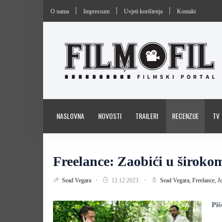
O nama
Impressum
Uvjeti korištenja
Kontakt
NASLOVNA
NOVOSTI
TRAILERI
RECENZIJE
TV
Freelance: Zaobići u široko
Sead Vegara
12.12.2023.
Sead Vegara,
Freelance,
J
Piš