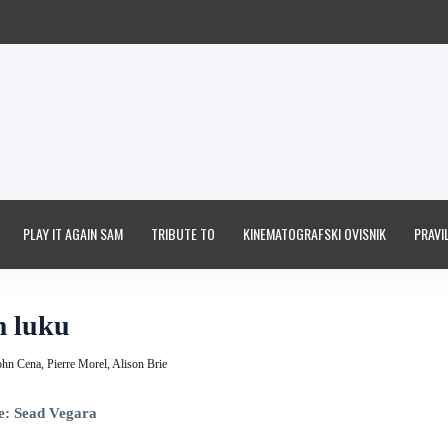
PLAY IT AGAIN SAM
TRIBUTE TO
KINEMATOGRAFSKI OVISNIK
PRAVIL
m luku
ohn Cena,
Pierre Morel,
Alison Brie
e: Sead Vegara