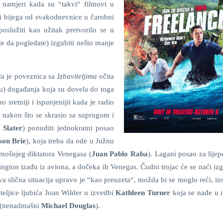
j namjeri kada su “takvi“ filmovi u
 i bijega od svakodnevnice u čarobni
poslužiti kao užitak pretvorilo se u
te da pogledate) izgubiti nešto manje
da je poveznica sa
Izbaviteljima
očita
u) događanja koja su dovela do toga
sretniji i ispunjenijii kada je radio
e nakon što se skrasio sa suprugom i
 Slater
) ponuditi jednokratni posao
son Brie
), koja treba da ode u Južnu
amošnjeg diktatora Venegasa (
Juan Pablo Raba
). Lagani posao za lije
lington izađu iz aviona, a dočeka ih Venegas. Čudni trojac će se naći iz
va slična situacija upravo je “kao preuzeta“, možda bi se moglo reći, in
teljice ljubića Joan Wilder u izvedbi
Kathleen Turner
koja se nađe u n
 (nenadmašni
Michael Douglas
).