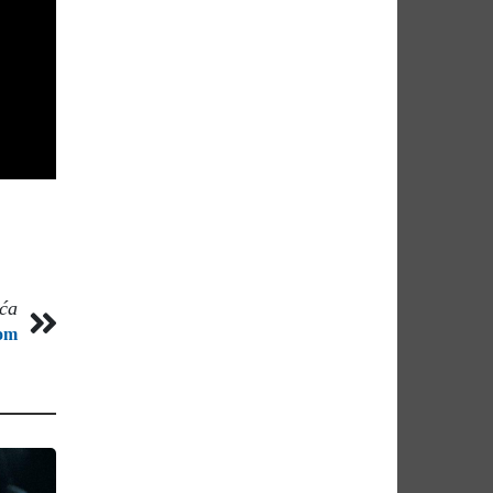
eća
dom