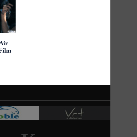
Air
 Film