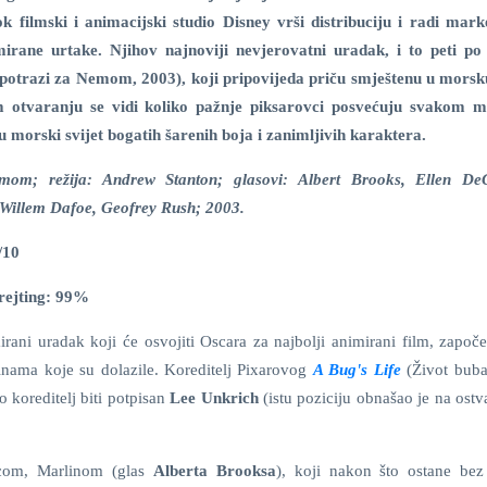
ok filmski i animacijski studio Disney vrši distribuciju i radi mark
irane urtake. Njihov najnoviji nevjerovatni uradak, i to peti po
potrazi za Nemom, 2003), koji pripovijeda priču smještenu u morsku
 otvaranju se vidi koliko pažnje piksarovci posvećuju svakom 
ju morski svijet bogatih šarenih boja i zanimljivih karaktera.
om; režija: Andrew Stanton; glasovi: Albert Brooks, Ellen DeG
Willem Dafoe, Geofrey Rush; 2003.
/10
rejting: 99%
rani uradak koji će osvojiti Oscara za najbolji animirani film, započe
inama koje su dolazile. Koreditelj Pixarovog
A Bug's Life
(Život buba
o koreditelj biti potpisan
Lee Unkrich
(istu poziciju obnašao je na ost
icom, Marlinom (glas
Alberta Brooksa
), koji nakon što ostane bez