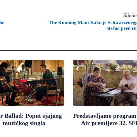
Sljed
he
The Running Man: Kako je Schwarzeneg
otrčao pred r
r Ballad: Poput sjajnog
Predstavljamo progra
muzičkog singla
Air premijere 32. SF