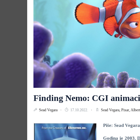
Finding Nemo: CGI animaci
Sead Vegara
17.10.2022.
Sead Vegara,
Pixar,
Alber
Piše: Sead Vegara
Godina je 2003. Di