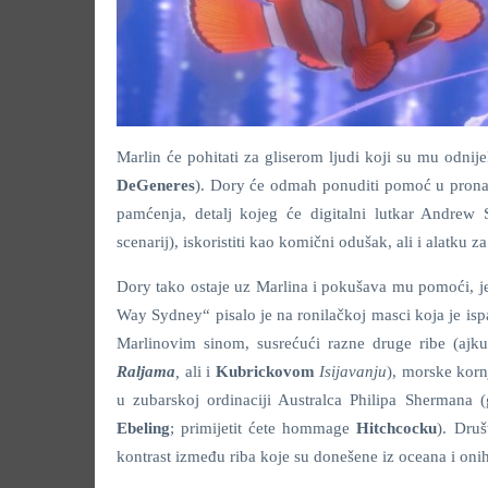
Marlin će pohitati za gliserom ljudi koji su mu odnij
DeGeneres
). Dory će odmah ponuditi pomoć u pronala
pamćenja, detalj kojeg će digitalni lutkar Andrew
scenarij), iskoristiti kao komični odušak, ali i alatku za
Dory tako ostaje uz Marlina i pokušava mu pomoći, j
Way Sydney“ pisalo je na ronilačkoj masci koja je isp
Marlinovim sinom, susrećući razne druge ribe (ajk
Raljama
,
ali i
Kubrickovom
Isijavanju
), morske korn
u zubarskoj ordinaciji Australca Philipa Shermana 
Ebeling
; primijetit ćete hommage
Hitchcocku
). Druš
kontrast između riba koje su donešene iz oceana i oni