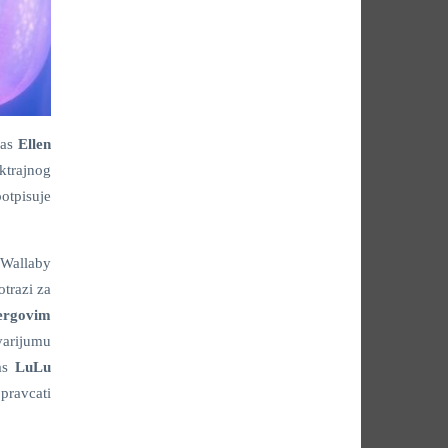
las
Ellen
ktrajnog
otpisuje
 Wallaby
otrazi za
bergovim
varijumu
las
LuLu
pravcati