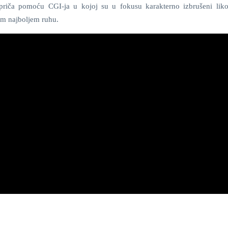
 priča pomoću CGI-ja u kojoj su u fokusu karakterno izbrušeni liko
om najboljem ruhu.