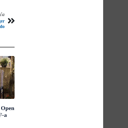
eća
ger
udo
m Open
F-a