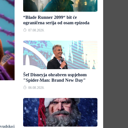
“Blade Runner 2099“ bit će
ograničena serija od osam epizoda
07.08.2026.
Šef Disneyja ohrabren uspjehom
"Spider-Man: Brand New Day"
06.08.2026.
ivudskoj