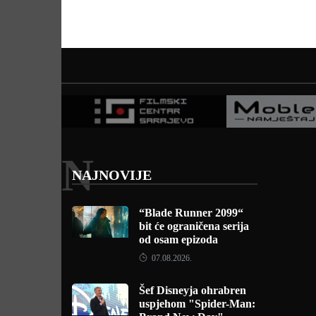
N
NAJNOVIJE
“Blade Runner 2099“
bit će ograničena serija
od osam epizoda
07.08.2026.
Šef Disneyja ohrabren
uspjehom "Spider-Man: