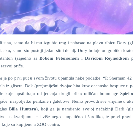
eli sina, samo da bi mu izgubio trag i nabasao na plavu ribicu Dory (g
sku, samo što postoji jedan sitni detalj. Dory boluje od gubitka krato
 Stanton (zajedno sa
Bobom Petersonom
i
Davidom Reynoldsom
p
 razvoj priče.
er je po prvi put u svom životu upamtila neke podatke: “P. Sherman 42
ala iz glisera. Dok (pre)smiješni dvojac hita kroz oceansko bespuće u p
ule koje apstiniraju od jedenja drugih riba; odličan hommage
Spiel
jače, naspoljetku pelikane i galebove, Nemo provodi sve vrijeme u ak
(glas
Billa Huntera
), koji ga je namijenio svojoj nećakinji Darli (g
tvo u akvarijumu je i više nego simpatično i šaroliko, te pravi pravi 
h koje su kupljene u ZOO centru.