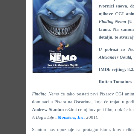
tvornici snova, d
njihove CGI anim
Finding Nemo
(U 
faunu. Na samom
detalju, te stvara
U potrazi za Nem
Alexander Gould, 
IMDb rejting: 8.2
Rotten Tomatoes 
Finding Nemo
će tako postati prvi Pixarov CGI animi
dominaciju Pixara na Oscarima, koja će trajati u god
Andrew Stanton
režirat će njihov peti film, dok će ka
A Bug's Life
i
Monsters, Inc.
2001).
Stanton nas upoznaje sa protagonistom, klovn rib