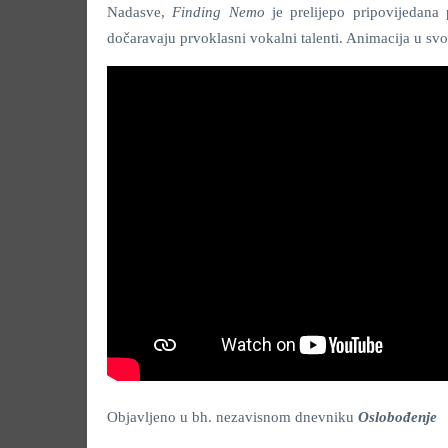
Nadasve,
Finding Nemo
je prelijepo pripovijedana
dočaravaju prvoklasni vokalni talenti. Animacija u sv
Objavljeno u bh. nezavisnom dnevniku
Oslobođenje