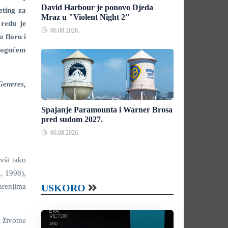
David Harbour je ponovo Djeda
eting za
Mraz u "Violent Night 2"
 redu je
06.08.2026.
 floru i
mogućem
eneres,
Spajanje Paramounta i Warner Brosa
pred sudom 2027.
06.08.2026.
vši tako
, 1998),
varenjima
USKORO
 životne