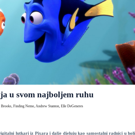
ja u svom najboljem ruhu
t Brooks,
Finding Nemo,
Andrew Stanton,
Elle DeGeneres
gitalni lutkari iz Pixara i dalje djeluju kao samostalni radnici u hol