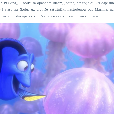
th Perkins
), u borbi sa opasnom ribom, jedinoj preživjeloj ikri daje i
e i stasa za školu, uz previše zaštitnički nastrojenog oca Marlina, 
jerno protuvriječio ocu, Nemo će završiti kao plijen ronilaca.