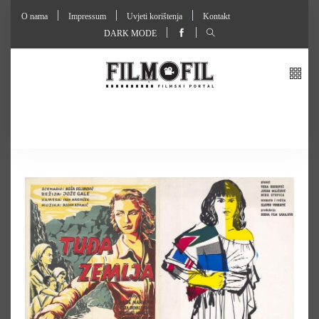
O nama
Impressum
Uvjeti korištenja
Kontakt
DARK MODE