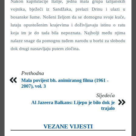
Nakon kapitulacije Italije, jedna mala grupa talijanskih
vojnika, bježeći iz Sandžaka, prelazi Drinu i ulazi u
bosanske šume. Nošeni željom da se domognu svoje kuće,
lutaju opustošenim krajevima i doživljavaju istinu o ratu
koja im je do tada bila nepoznata. Najbolji među njima
nalaze snage da pomognu tuđem narodu u borbi za slobodu
dok drugi nastavljaju putem zločina.
Prethodna
Mala povijest bh. animiranog filma (1961 -
2007), vol. 3
Sljedeća
Al Jazeera Balkans: Lijepo je bilo dok je
trajalo
VEZANE VIJESTI