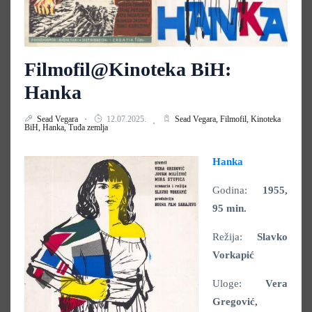
Filmofil@Kinoteka BiH:
Hanka
Sead Vegara
12.07.2025.
Sead Vegara,
Filmofil,
Kinoteka
BiH,
Hanka,
Tuđa zemlja
Hanka
Godina:
1955,
95 min.
Režija:
Slavko
Vorkapić
Uloge:
Vera
Gregović,