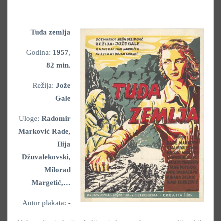
Tuđa zemlja
Godina:
1957
,
82 min.
Režija:
Jože
Gale
Uloge:
Radomir
Marković Rade,
Ilija
Džuvalekovski,
Milorad
Margetić,…
Autor plakata: -