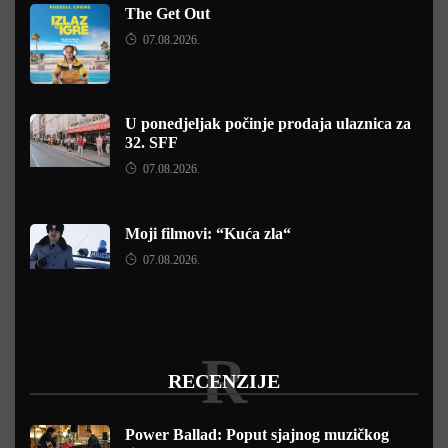
The Get Out
07.08.2026.
U ponedjeljak počinje prodaja ulaznica za
32. SFF
07.08.2026.
Moji filmovi: “Kuća zla“
07.08.2026.
R
RECENZIJE
Power Ballad: Poput sjajnog muzičkog