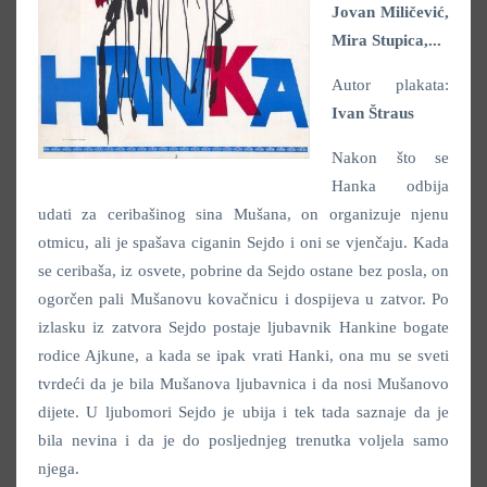
Jovan Miličević,
Mira Stupica,...
Autor plakata:
Ivan Štraus
Nakon što se
Hanka odbija
udati za ceribašinog sina Mušana, on organizuje njenu
otmicu, ali je spašava ciganin Sejdo i oni se vjenčaju. Kada
se ceribaša, iz osvete, pobrine da Sejdo ostane bez posla, on
ogorčen pali Mušanovu kovačnicu i dospijeva u zatvor. Po
izlasku iz zatvora Sejdo postaje ljubavnik Hankine bogate
rodice Ajkune, a kada se ipak vrati Hanki, ona mu se sveti
tvrdeći da je bila Mušanova ljubavnica i da nosi Mušanovo
dijete. U ljubomori Sejdo je ubija i tek tada saznaje da je
bila nevina i da je do posljednjeg trenutka voljela samo
njega.