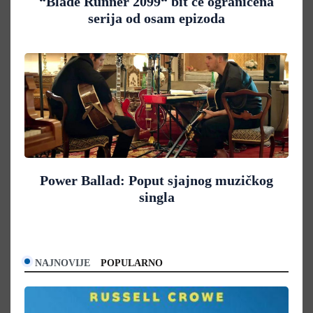
“Blade Runner 2099“ bit će ograničena
serija od osam epizoda
Power Ballad: Poput sjajnog muzičkog
singla
NAJNOVIJE
POPULARNO