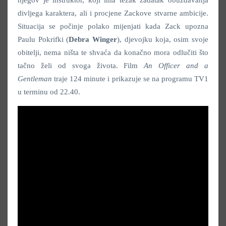
njegov je instruktor, koji ima težak zadatak obuzdavanja
divljega karaktera, ali i procjene Zackove stvarne ambicije.
Situacija se počinje polako mijenjati kada Zack upozna
Paulu Pokrifki (
Debra Winger
), djevojku koja, osim svoje
obitelji, nema ništa te shvaća da konačno mora odlučiti što
tačno želi od svoga života. Film
An Officer and a
Gentleman
traje 124 minute i prikazuje se na programu TV1
u terminu od 22.40.