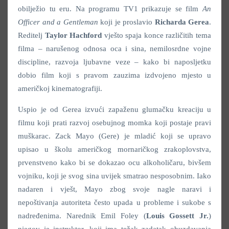
obilježio tu eru. Na programu TV1 prikazuje se film
An
Officer and a Gentleman
koji je proslavio
Richarda Gerea
.
Reditelj
Taylor Hachford
vješto spaja konce različitih tema
filma – narušenog odnosa oca i sina, nemilosrdne vojne
discipline, razvoja ljubavne veze – kako bi naposljetku
dobio film koji s pravom zauzima izdvojeno mjesto u
američkoj kinematografiji.
Uspio je od Gerea izvući zapaženu glumačku kreaciju u
filmu koji prati razvoj osebujnog momka koji postaje pravi
muškarac. Zack Mayo (Gere) je mladić koji se upravo
upisao u školu američkog mornaričkog zrakoplovstva,
prvenstveno kako bi se dokazao ocu alkoholičaru, bivšem
vojniku, koji je svog sina uvijek smatrao nesposobnim. Iako
nadaren i vješt, Mayo zbog svoje nagle naravi i
nepoštivanja autoriteta često upada u probleme i sukobe s
nadređenima. Narednik Emil Foley (
Louis Gossett Jr.
)