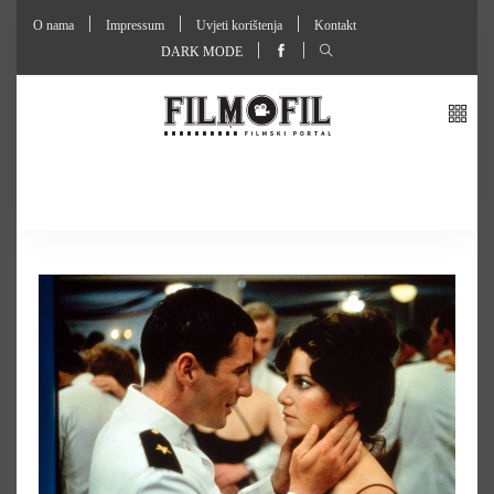
O nama
Impressum
Uvjeti korištenja
Kontakt
DARK MODE