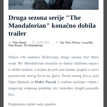
Druga sezona serije "The
Mandalorian" konačno dobila
trailer
Nino Romić
16.09.2020.
Star Wars,
Disney,
Lucasfilm,
Nino Romić,
The Mandalorian
Nakon više sedmica iščekivanja, druga sezona
Star Wars
serije
The Mandalorian
konačno je dobila službenu najavu
u obliku trailera, u kojem po prvi put imamo pogled u nove
pustolovine starog lovca na glave. Pored samog lovca, pod
čijim šljemom je
Pedro
Pascal
, u traileru možemo vidjeti i
njegovog voljenog pratitelja, ali i nekoliko drugih poznatih
lica.
Pogledajmo trailer sada zajedno: