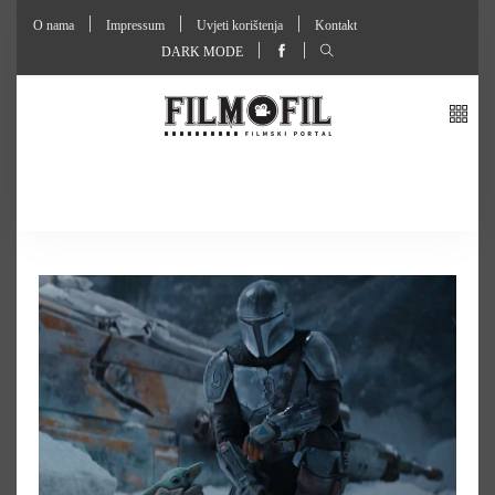
O nama
Impressum
Uvjeti korištenja
Kontakt
DARK MODE