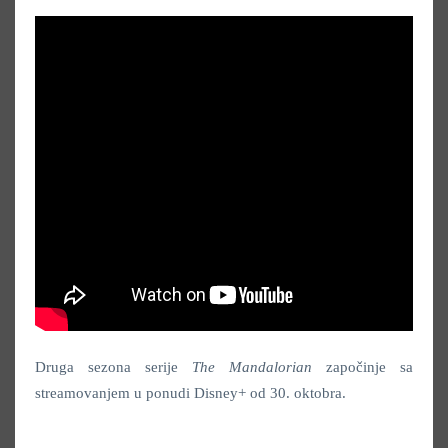
Druga sezona serije
The Mandalorian
započinje sa
streamovanjem u ponudi Disney+ od 30. oktobra.