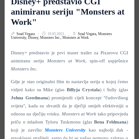
Disney+ predstavio CGI
animiranu seriju "Monsters at
Work"
Sead Vegara
19.05.2021.
Sead Vegara,
Monsters
University,
Disney,
Monsters Inc.,
Monsters at Work
Disney+ predstavio je prvi teaser trailer za Pixarovu CGI
animiranu seriju
Monsters at Work
, spin-off uspješnice
Monsters Inc.
Gdje je stao originalni film tu nastavlja serija u kojoj ćemo
vidjeti kako su Mike (glas
Billyja Crystala
) i Sully (glas
Johna Goodmana
) promijenili cijeli koncept "čudovišnog
svijeta", kada su shvatili da je dječiji smijeh efektivnijii u
odnosu na dječiju vrisku.
Monsters at Work
tako pripovjeda
priču o mladom Tyloru Tuskmonu (glas
Bena Feldmana
)
koji je završio
Monsters University
kao najbolji đak -
prvoklasni strašitelj, samo da bi se našao potpuno zalutao u