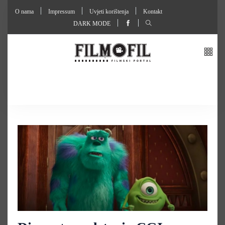
O nama
Impressum
Uvjeti korištenja
Kontakt
DARK MODE