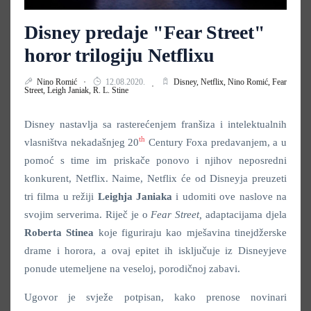
Disney predaje "Fear Street"
horor trilogiju Netflixu
Nino Romić
12.08.2020.
Disney,
Netflix,
Nino Romić,
Fear
Street,
Leigh Janiak,
R. L. Stine
Disney nastavlja sa rasterećenjem franšiza i intelektualnih
th
vlasništva nekadašnjeg 20
Century Foxa predavanjem, a u
pomoć s time im priskače ponovo i njihov neposredni
konkurent, Netflix. Naime, Netflix će od Disneyja preuzeti
tri filma u režiji
Leighja
Janiaka
i udomiti ove naslove na
svojim serverima. Riječ je o
Fear Street,
adaptacijama djela
Roberta
Stinea
koje figuriraju kao mješavina tinejdžerske
drame i horora, a ovaj epitet ih isključuje iz Disneyjeve
ponude utemeljene na veseloj, porodičnoj zabavi.
Ugovor je svježe potpisan, kako prenose novinari