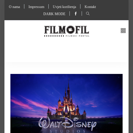
O nama
Impressum
Uvjeti korištenja
Kontakt
DARK MODE