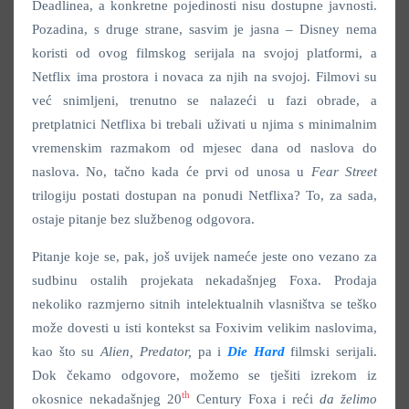
Deadlinea, a konkretne pojedinosti nisu dostupne javnosti.
Pozadina, s druge strane, sasvim je jasna – Disney nema
koristi od ovog filmskog serijala na svojoj platformi, a
Netflix ima prostora i novaca za njih na svojoj. Filmovi su
već snimljeni, trenutno se nalazeći u fazi obrade, a
pretplatnici Netflixa bi trebali uživati u njima s minimalnim
vremenskim razmakom od mjesec dana od naslova do
naslova. No, tačno kada će prvi od unosa u
Fear Street
trilogiju postati dostupan na ponudi Netflixa? To, za sada,
ostaje pitanje bez službenog odgovora.
Pitanje koje se, pak, još uvijek nameće jeste ono vezano za
sudbinu ostalih projekata nekadašnjeg Foxa. Prodaja
nekoliko razmjerno sitnih intelektualnih vlasništva se teško
može dovesti u isti kontekst sa Foxivim velikim naslovima,
kao što su
Alien
,
Predator
,
pa i
Die Hard
filmski serijali.
Dok čekamo odgovore, možemo se tješiti izrekom iz
th
okosnice nekadašnjeg 20
Century Foxa i reći
da želimo