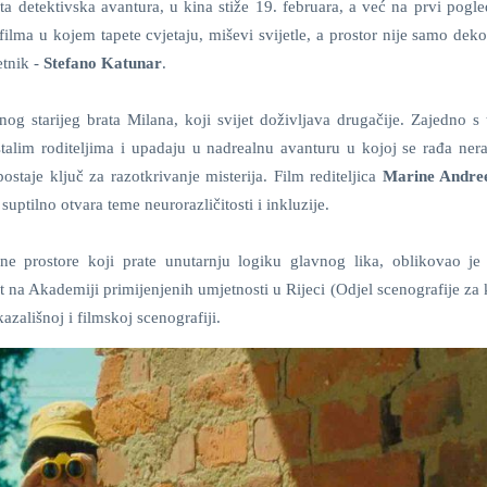
ta detektivska avantura, u kina stiže 19. februara, a već na prvi pogl
filma u kojem tapete cvjetaju, miševi svijetle, a prostor nije samo dek
etnik -
Stefano Katunar
.
enog starijeg brata Milana, koji svijet doživljava drugačije. Zajedno s
stalim roditeljima i upadaju u nadrealnu avanturu u kojoj se rađa ner
staje ključ za razotkrivanje misterija. Film rediteljica
Marine Andre
ptilno otvara teme neurorazličitosti i inkluzije.
alne prostore koji prate unutarnju logiku glavnog lika, oblikovao j
na Akademiji primijenjenih umjetnosti u Rijeci (Odjel scenografije za 
azališnoj i filmskoj scenografiji.