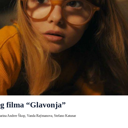
eg filma “Glavonja”
arina Andree Škop,
Vanda Raýmanova,
Stefano Katunar