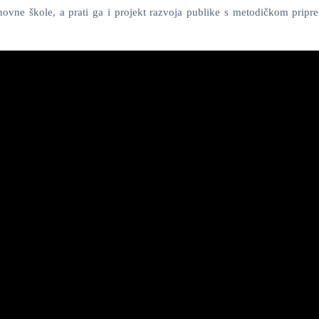
snovne škole, a prati ga i projekt razvoja publike s metodičkom prip