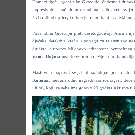
Domaći dječji igrani film
Glavonja
, čudesna i duhovi
impresivnim i začudnim vizualima. Jedinstveni svijet 
živi sudionik priče, kreirao je renomirani hrvatski umj
Priča filma
Glavonja
prati desetogodišnju Alisu
i nj
dječaka detektiva kreću u potragu za tajanstveno ne
družina, a upravo Milanova jedinstvena perspektiva po
Vande Raýmanove
kroz formu dječje krimi-komedije su
Maštovit i bajkovit svijet filma, uključujući nadre
Katunar
, međunarodno nagrađivani scenograf, docent 
i film), koji iza sebe ima gotovo 20 godina iskustva u k