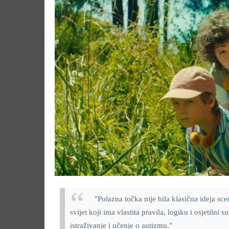
"Polazna točka nije bila klasična ideja scen
svijet koji ima vlastita pravila, logiku i osjetiln
istraživanje i učenje o autizmu."