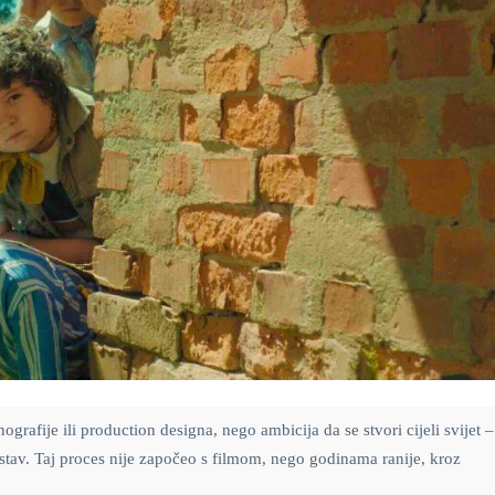
ografije ili production designa, nego ambicija da se stvori cijeli svijet –
i sustav. Taj proces nije započeo s filmom, nego godinama ranije, kroz