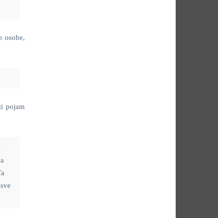
e osobe,
ti pojam
i
na
Ta
 sve