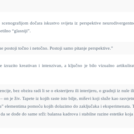
 scenografijom dočara iskustvo svijeta iz perspektive neurodivergentn
etilno “glasniji”.
e postoji točno i netočno. Postoji samo pitanje perspektive.”
izrazito kreativan i intenzivan, a ključno je bilo vizualno artikulira
je, bez obzira radi li se o eksterijeru ili interijeru, o gradnji iz nule il
 on je živ. Tapete iz kojih raste isto bilje, miševi koji služe kao rasvjet
a”
elementima pomoću kojih dolazimo do zaključaka i eksperimenata. 
a da se dođe do same srži: balansa kadrova i stabilne razine estetike koja