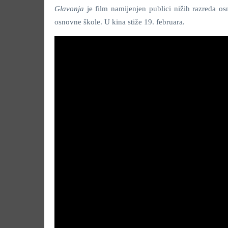
Glavonja
je film namijenjen publici nižih razreda o
osnovne škole. U kina stiže 19. februara.