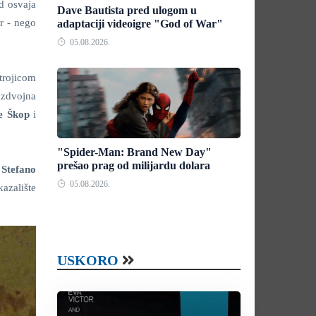
ed osvaja
Dave Bautista pred ulogom u
or - nego
adaptaciji videoigre "God of War"
05.08.2026.
 trojicom
azdvojna
e Škop
i
"Spider-Man: Brand New Day"
prešao prag od milijardu dolara
e
Stefano
05.08.2026.
kazalište
USKORO