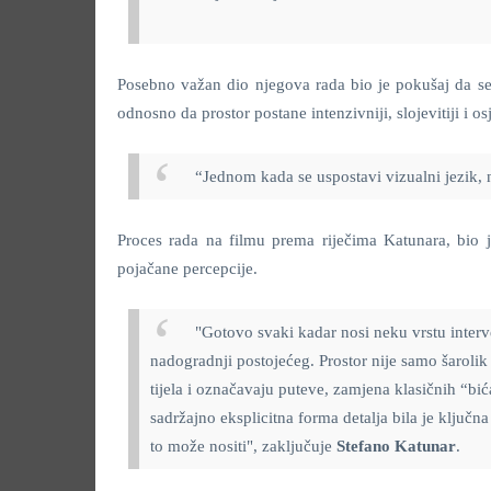
Posebno važan dio njegova rada bio je pokušaj da se
odnosno da prostor postane intenzivniji, slojevitiji i osj
“Jednom kada se uspostavi vizualni jezik, n
Proces rada na filmu prema riječima Katunara, bio je 
pojačane percepcije.
"Gotovo svaki kadar nosi neku vrstu intervenci
nadogradnji postojećeg. Prostor nije samo šarolik –
tijela i označavaju puteve, zamjena klasičnih “bić
sadržajno eksplicitna forma detalja bila je ključn
to može nositi", zaključuje
Stefano Katunar
.