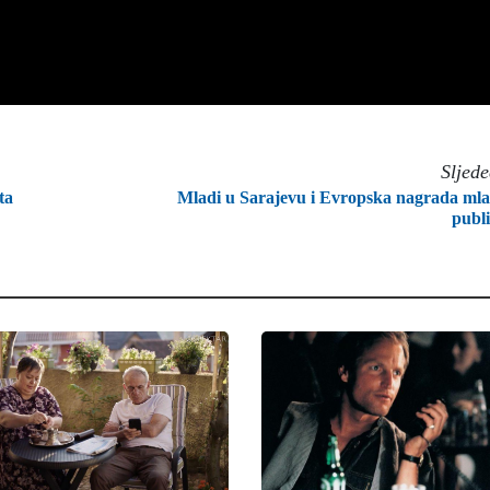
Sljed
ta
Mladi u Sarajevu i Evropska nagrada ml
publ