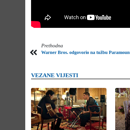
Prethodna
Warner Bros. odgovorio na tužbu Paramoun
VEZANE VIJESTI