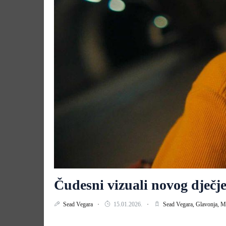
Čudesni vizuali novog dječj
Sead Vegara
15.01.2026.
Sead Vegara,
Glavonja,
M