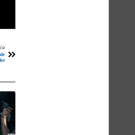
eća
ade
ike