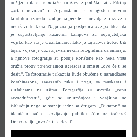
mišljenja da su reportaže narušavale podršku ratu. Pristup
„ostati neviđen“ u Afganistanu je prilagođen novom
konfliktu između zadnje supersile i nevaljale države i
nedržavnih aktera. Najpoznatija posljedica ove politike bila
je uspostavljanje kaznenih kampova za neprijateljsku
vojsku kao što je Guantanamo. Iako je taj zatvor trebao biti
tajan, vojska je dozvoljavala nekim fotografima da snimaju,
a njihove fotografije su poslije korištene kao neka vrsta
oružja protiv potencijalnog agresora u smislu „ovo će ti se
desiti“. Te fotografije prikazuju ljude obučene u narandžaste
kombinezone, zavezanih ruku i nogu, sa maskama i
slušalicama na ušima. Fotografije su stvorile „zonu
ravnodušnosti“, gdje se unutrašnjost i vanjština ne
isključuju nego se stapaju jedna sa drugom. „Diktatori“ na
identičan način uslovljavaju publiku. Ako ne izabereš
Demokratiju „ovo će ti se desiti“.