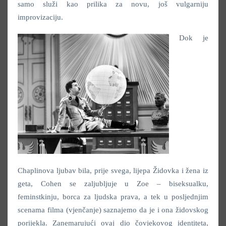
samo služi kao prilika za novu, još vulgarniju
improvizaciju.
Dok je
Chaplinova ljubav bila, prije svega, lijepa Židovka i žena iz
geta, Cohen se zaljubljuje u Zoe – biseksualku,
feminstkinju, borca za ljudska prava, a tek u posljednjim
scenama filma (vjenčanje) saznajemo da je i ona židovskog
porijekla. Zanemarujući ovaj dio čovjekovog identiteta,