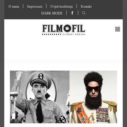
O nama
Impressum
Uvjeti korištenja
Kontakt
DARK MODE