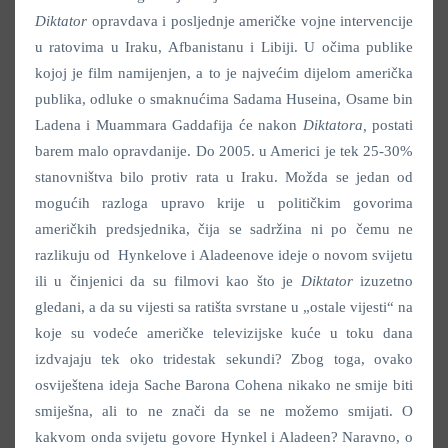
Diktator
opravdava i posljednje američke vojne intervencije
u ratovima u Iraku, Afbanistanu i Libiji. U očima publike
kojoj je film namijenjen, a to je najvećim dijelom američka
publika, odluke o smaknućima Sadama Huseina, Osame bin
Ladena i Muammara Gaddafija će nakon
Diktatora,
postati
barem malo opravdanije. Do 2005. u Americi je tek 25-30%
stanovništva bilo protiv rata u Iraku. Možda se jedan od
mogućih razloga upravo krije u političkim govorima
američkih predsjednika, čija se sadržina ni po čemu ne
razlikuju od Hynkelove i Aladeenove ideje o novom svijetu
ili u činjenici da su filmovi kao što je
Diktator
izuzetno
gledani, a da su vijesti sa ratišta svrstane u „ostale vijesti“ na
koje su vodeće američke televizijske kuće u toku dana
izdvajaju tek oko tridestak sekundi? Zbog toga, ovako
osviještena ideja Sache Barona Cohena nikako ne smije biti
smiješna, ali to ne znači da se ne možemo smijati. O
kakvom onda svijetu govore Hynkel i Aladeen? Naravno, o