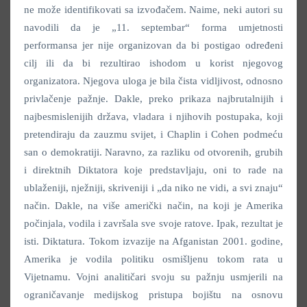
ne može identifikovati sa izvođačem. Naime, neki autori su
navodili da je „11. septembar“ forma umjetnosti
performansa jer nije organizovan da bi postigao određeni
cilj ili da bi rezultirao ishodom u korist njegovog
organizatora. Njegova uloga je bila čista vidljivost, odnosno
privlačenje pažnje. Dakle, preko prikaza najbrutalnijih i
najbesmislenijih država, vladara i njihovih postupaka, koji
pretendiraju da zauzmu svijet, i Chaplin i Cohen podmeću
san o demokratiji. Naravno, za razliku od otvorenih, grubih
i direktnih Diktatora koje predstavljaju, oni to rade na
ublaženiji, nježniji, skriveniji i „da niko ne vidi, a svi znaju“
način. Dakle, na više američki način, na koji je Amerika
počinjala, vodila i završala sve svoje ratove. Ipak, rezultat je
isti. Diktatura. Tokom izvazije na Afganistan 2001. godine,
Amerika je vodila politiku osmišljenu tokom rata u
Vijetnamu. Vojni analitičari svoju su pažnju usmjerili na
ograničavanje medijskog pristupa bojištu na osnovu