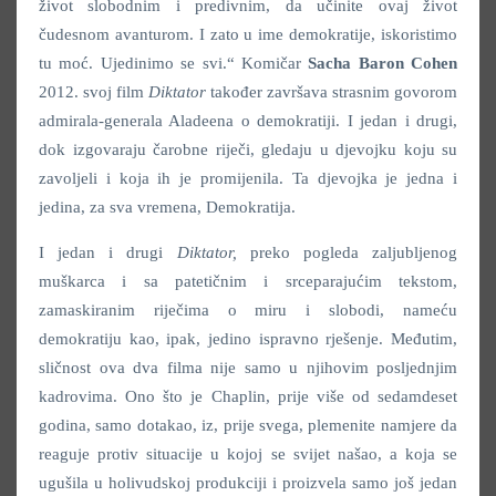
život slobodnim i predivnim, da učinite ovaj život
čudesnom avanturom. I zato u ime demokratije, iskoristimo
tu moć. Ujedinimo se svi.“ Komičar
Sacha Baron Cohen
2012. svoj film
Diktator
također završava strasnim govorom
admirala-generala Aladeena o demokratiji. I jedan i drugi,
dok izgovaraju čarobne riječi, gledaju u djevojku koju su
zavoljeli i koja ih je promijenila. Ta djevojka je jedna i
jedina, za sva vremena, Demokratija.
I jedan i drugi
Diktator,
preko pogleda zaljubljenog
muškarca i sa patetičnim i srceparajućim tekstom,
zamaskiranim riječima o miru i slobodi, nameću
demokratiju kao, ipak, jedino ispravno rješenje. Međutim,
sličnost ova dva filma nije samo u njihovim posljednjim
kadrovima. Ono što je Chaplin, prije više od sedamdeset
godina, samo dotakao, iz, prije svega, plemenite namjere da
reaguje protiv situacije u kojoj se svijet našao, a koja se
ugušila u holivudskoj produkciji i proizvela samo još jedan