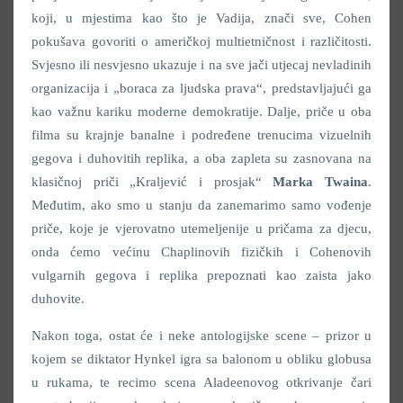
koji, u mjestima kao što je Vadija, znači sve, Cohen
pokušava govoriti o američkoj multietničnost i različitosti.
Svjesno ili nesvjesno ukazuje i na sve jači utjecaj nevladinih
organizacija i „boraca za ljudska prava“, predstavljajući ga
kao važnu kariku moderne demokratije. Dalje, priče u oba
filma su krajnje banalne i podređene trenucima vizuelnih
gegova i duhovitih replika, a oba zapleta su zasnovana na
klasičnoj priči „Kraljević i prosjak“
Marka Twaina
.
Međutim, ako smo u stanju da zanemarimo samo vođenje
priče, koje je vjerovatno utemeljenije u pričama za djecu,
onda ćemo većinu Chaplinovih fizičkih i Cohenovih
vulgarnih gegova i replika prepoznati kao zaista jako
duhovite.
Nakon toga, ostat će i neke antologijske scene – prizor u
kojem se diktator Hynkel igra sa balonom u obliku globusa
u rukama, te recimo scena Aladeenovog otkrivanje čari