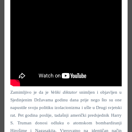
Zamimljivo je da je
Veliki diktator
snimljen i objavljen u
Sjedinjenim Državama godinu dana prije nego što su one
napustile svoju politiku izolacionizma i ušle u Drugi svjetski
rat. Pet godina poslije, tadašnji američki predsjednik Harry
S. Truman donosi odluku o atomskom bombardiranji
Hirošime i Nagasakija. Vjerovatno na identičan način