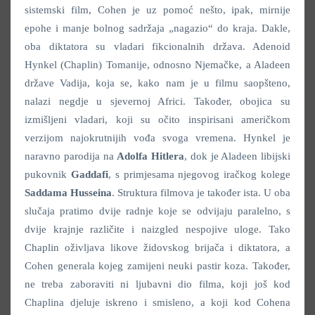
sistemski film, Cohen je uz pomoć nešto, ipak, mirnije
epohe i manje bolnog sadržaja „nagazio“ do kraja. Dakle,
oba diktatora su vladari fikcionalnih država. Adenoid
Hynkel (Chaplin) Tomanije, odnosno Njemačke, a Aladeen
države Vadija, koja se, kako nam je u filmu saopšteno,
nalazi negdje u sjevernoj Africi. Također, obojica su
izmišljeni vladari, koji su očito inspirisani američkom
verzijom najokrutnijih vođa svoga vremena. Hynkel je
naravno parodija na
Adolfa Hitlera
, dok je Aladeen libijski
pukovnik
Gaddafi
, s primjesama njegovog iračkog kolege
Saddama Husseina
. Struktura filmova je također ista. U oba
slučaja pratimo dvije radnje koje se odvijaju paralelno, s
dvije krajnje različite i naizgled nespojive uloge. Tako
Chaplin oživljava likove židovskog brijača i diktatora, a
Cohen generala kojeg zamijeni neuki pastir koza. Također,
ne treba zaboraviti ni ljubavni dio filma, koji još kod
Chaplina djeluje iskreno i smisleno, a koji kod Cohena