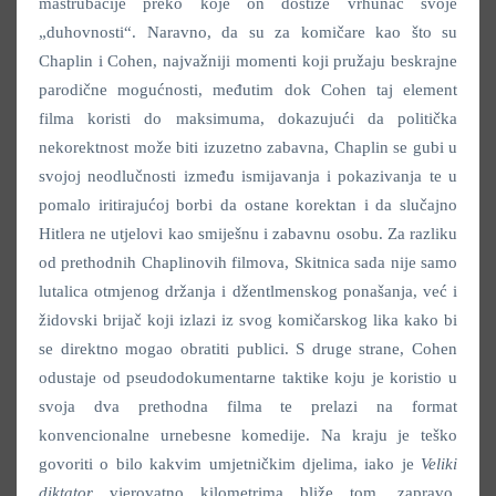
mastrubacije preko koje on dostiže vrhunac svoje
„duhovnosti“. Naravno, da su za komičare kao što su
Chaplin i Cohen, najvažniji momenti koji pružaju beskrajne
parodične mogućnosti, međutim dok Cohen taj element
filma koristi do maksimuma, dokazujući da politička
nekorektnost može biti izuzetno zabavna, Chaplin se gubi u
svojoj neodlučnosti između ismijavanja i pokazivanja te u
pomalo iritirajućoj borbi da ostane korektan i da slučajno
Hitlera ne utjelovi kao smiješnu i zabavnu osobu. Za razliku
od prethodnih Chaplinovih filmova, Skitnica sada nije samo
lutalica otmjenog držanja i džentlmenskog ponašanja, već i
židovski brijač koji izlazi iz svog komičarskog lika kako bi
se direktno mogao obratiti publici. S druge strane, Cohen
odustaje od pseudodokumentarne taktike koju je koristio u
svoja dva prethodna filma te prelazi na format
konvencionalne urnebesne komedije. Na kraju je teško
govoriti o bilo kakvim umjetničkim djelima, iako je
Veliki
diktator
vjerovatno kilometrima bliže tom, zapravo,