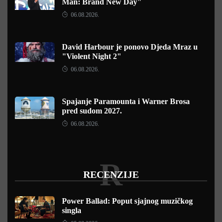
Man: Brand New Day"
06.08.2026.
David Harbour je ponovo Djeda Mraz u
"Violent Night 2"
06.08.2026.
Spajanje Paramounta i Warner Brosa
pred sudom 2027.
06.08.2026.
R
RECENZIJE
Power Ballad: Poput sjajnog muzičkog
singla