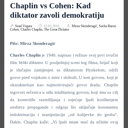
Chaplin vs Cohen: Kad
diktator zavoli demokratiju
Sead Vegara
13.03.2016.
Mirza Skenderagić,
Sacha Baron
Cohen,
Charles Chaplin,
The Great Dictator
Piše: Mirza Skenderagić
Charles Chaplin
je 1940. napisao i režirao svoj prvi zvučni
film
Veliki diktator.
U posljednjoj sceni tog filma, brijač koji
je slučajno zamijenjen sa diktatorom Hynkelom, održi
govor pred vojskom o miru i slobodi. U tom govoru, koji je
okarakterisan kao najmotivirajući govor ikada, Chaplin
izgovori rečenica u stilu totalitarnog govora, koji ima za cilj
da kontroliše razmišljanja i osjećaje ljudi korištenjem
sredstva propagande i odgoja što uključuje konstantnu
indoktrinaciju i manipulaciju „od kolijevke do groba“.
Dakle, Chaplin kaže: „Vi ljudi imate moć da učinite ovaj