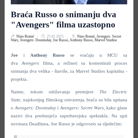
Braća Russo o snimanju dva
"Avengers" filma uzastopno
Nino Romić
25.02.2025.
Nino Romić,
Avengers: Secret
Wars,
Avengers: Doomsday,
Joe Russo,
Anthony Russo,
Marvel Studios
Joe
i
Anthony Russo
se vraćaju u MCU sa
dva
Avengers
filma, a režiseri su komentirali proces
snimanja dva velika - štaviše, za Marvel Studios kapitalna -
projekta.
Naime, tokom održavanja premijere
The Electric
State,
najskorijeg filmskog ostvarenja, braća su bila upitana
o
Avengers: Doomsday
i
Avengers: Secret Wars,
kako glase
nazivi dva predstojeća superherojska spektakla. Na upit
novinara Deadlinea, Joe Russo je odgovorio sa sljedećim: