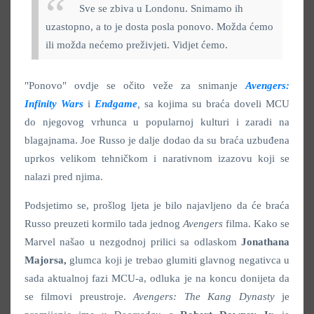
Sve se zbiva u Londonu. Snimamo ih
uzastopno, a to je dosta posla ponovo. Možda ćemo
ili možda nećemo preživjeti. Vidjet ćemo.
"Ponovo" ovdje se očito veže za snimanje
Avengers:
Infinity Wars
i
Endgame
,
sa kojima su braća doveli MCU
do njegovog vrhunca u popularnoj kulturi i zaradi na
blagajnama. Joe Russo je dalje dodao da su braća uzbuđena
uprkos velikom tehničkom i narativnom izazovu koji se
nalazi pred njima.
Podsjetimo se, prošlog ljeta je bilo najavljeno da će braća
Russo preuzeti kormilo tada jednog
Avengers
filma. Kako se
Marvel našao u nezgodnoj prilici sa odlaskom
Jonathana
Majorsa,
glumca koji je trebao glumiti glavnog negativca u
sada aktualnoj fazi MCU-a, odluka je na koncu donijeta da
se filmovi preustroje.
Avengers: The Kang Dynasty
je