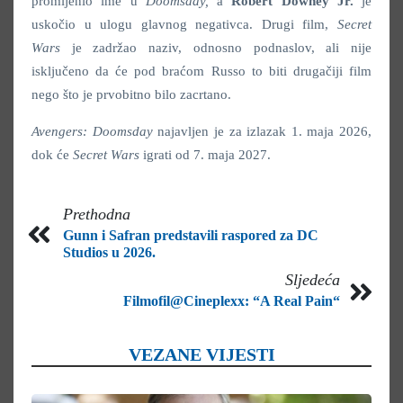
promijenio ime u
Doomsday,
a
Robert Downey Jr.
je
uskočio u ulogu glavnog negativca. Drugi film,
Secret
Wars
je zadržao naziv, odnosno podnaslov, ali nije
isključeno da će pod braćom Russo to biti drugačiji film
nego što je prvobitno bilo zacrtano.
Avengers: Doomsday
najavljen je za izlazak 1. maja 2026,
dok će
Secret Wars
igrati od 7. maja 2027.
Prethodna
Gunn i Safran predstavili raspored za DC
Studios u 2026.
Sljedeća
Filmofil@Cineplexx: “A Real Pain“
VEZANE VIJESTI