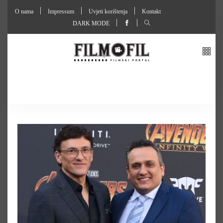
O nama
Impressum
Uvjeti korištenja
Kontakt
DARK MODE