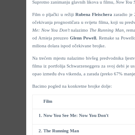
Suprotno zanimanju glavnih likova u filmu,
Now You 
Film o pljački u režiji
Rubena Fleischera
zaradio je
očekivanja prognostičara u svijetu filma, koji su pr
Me: Now You Don't
nalazimo
The Running Man,
rema
od Arnieja preuzeo
Glenn Powell.
Remake sa Powellom
miliona dolara ispod očekivane brojke.
Na trećem mjestu nalazimo bivšeg predvodnika ljest
filma iz portfolija Schwarzeneggera za svoj debi je u
opao između dva vikenda, a zarada (preko 67% manje)
Bacimo pogled na konkretne brojke dolje:
Film
1. Now You See Me: Now You Don't
2.
The Running Man