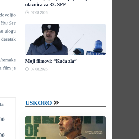
ulaznica za 32. SFF
07.08.2026.
dovoljio
You See
nu ulogu
 desetak
t/remake
Moji filmovi: “Kuća zla“
a film je
07.08.2026.
USKORO
da
00
00