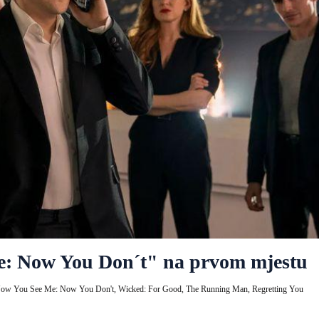
e: Now You Don´t" na prvom mjestu
ow You See Me: Now You Don't,
Wicked: For Good,
The Running Man,
Regretting You