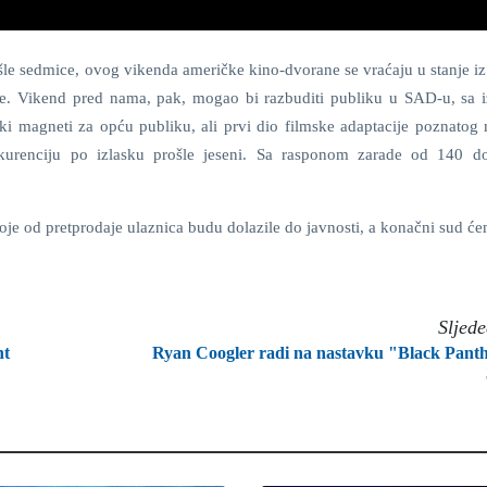
šle sedmice, ovog vikenda američke kino-dvorane se vraćaju u stanje iz
ije. Vikend pred nama, pak, mogao bi razbuditi publiku u SAD-u, sa 
ki magneti za opću publiku, ali prvi dio filmske adaptacije poznatog 
nkurenciju po izlasku prošle jeseni. Sa rasponom zarade od 140 
oje od pretprodaje ulaznica budu dolazile do javnosti, a konačni sud ć
Sljed
nt
Ryan Coogler radi na nastavku "Black Pant