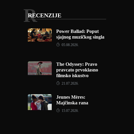
R
RECENZIJE
Power Ballad: Poput
sjajnog muzičkog singla
05.08.2026.
The Odyssey: Pravo
pravcato prvoklasno
filmsko iskustvo
21.07.2026.
Jeunes Mères:
Majčinska rana
15.07.2026.