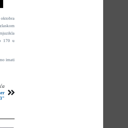
 oktobra
izlaskom
mjuzikla
do 170 u
emo imati
eća
her
3"