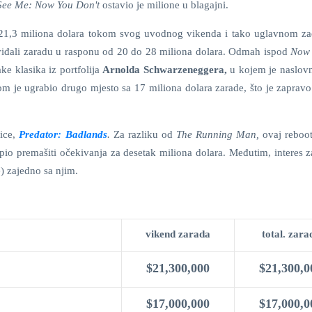
See Me: Now You Don't
ostavio je milione u blagajni.
 21,3 miliona dolara tokom svog uvodnog vikenda i tako uglavnom za
edviđali zaradu u rasponu od 20 do 28 miliona dolara. Odmah ispod
Now 
ke klasika iz portfolija
Arnolda Schwarzeneggera,
u kojem je naslov
 je ugrabio drugo mjesto sa 17 miliona dolara zarade, što je zapravo
vice,
Predator: Badlands
.
Za razliku od
The Running Man,
ovaj reboo
spio premašiti očekivanja za desetak miliona dolara. Međutim, interes z
 zajedno sa njim.
vikend zarada
total. zara
$21,300,000
$21,300,0
$17,000,000
$17,000,0