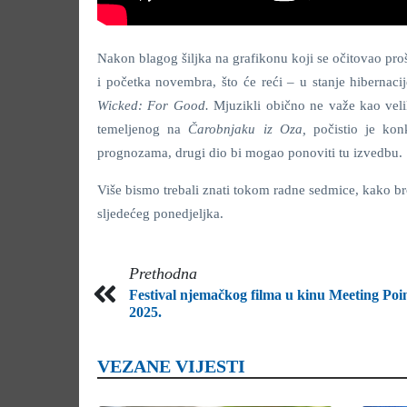
Nakon blagog šiljka na grafikonu koji se očitovao pro
i početka novembra, što će reći – u stanje hibernac
Wicked: For Good.
Mjuzikli obično ne važe kao veli
temeljenog na
Čarobnjaku iz Oza,
počistio je ko
prognozama, drugi dio bi mogao ponoviti tu izvedbu.
Više bismo trebali znati tokom radne sedmice, kako br
sljedećeg ponedjeljka.
Prethodna
Festival njemačkog filma u kinu Meeting Poi
2025.
VEZANE VIJESTI