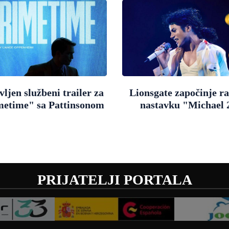
ljen službeni trailer za
Lionsgate započinje r
metime" sa Pattinsonom
nastavku "Michael 
PRIJATELJI PORTALA