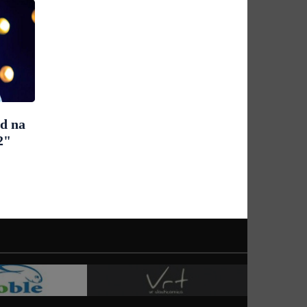
ad na
2"