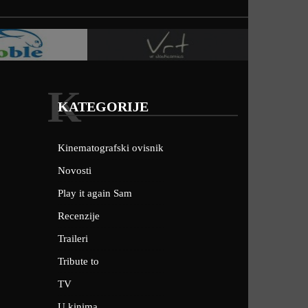
K
KATEGORIJE
Kinematografski ovisnik
Novosti
Play it again Sam
Recenzije
Traileri
Tribute to
TV
U kinima