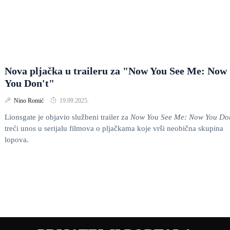
Nova pljačka u traileru za "Now You See Me: Now
You Don't"
Nino Romić
19.09.2025.
Lionsgate je objavio službeni trailer za
Now You See Me: Now You Don
treći unos u serijalu filmova o pljačkama koje vrši neobična skupina
lopova.