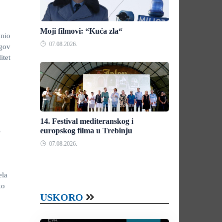
Moji filmovi: “Kuća zla“
unio
07.08.2026.
egov
itet
14. Festival mediteranskog i
o
europskog filma u Trebinju
07.08.2026.
ela
ko
USKORO