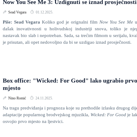
Now You See Me 3: Uzdignuti se iznad prosječnosti
Sead Vegara
01.12.2025.
Piše: Sead Vegara
Koliko god je orignalni film
Now You See Me
dašak inovativnosti u holivudskoj industriji snova, toliko je nj
nastavak bio slab i nepotreban. Sada, sa trećim filmom u serijalu, kval
je prisutan, ali opet nedovoljno da bi se uzdigao iznad prosječnosti.
Box office: "Wicked: For Good" lako ugrabio prv
mjesto
Nino Romić
24.11.2025.
Na tragu predviđanja i prognoza koje su prethodile izlasku drugog dij
adaptacije popularnog brodvejskog mjuzikla,
Wicked: For Good
je la
osvojio prvo mjesto na ljestvici.