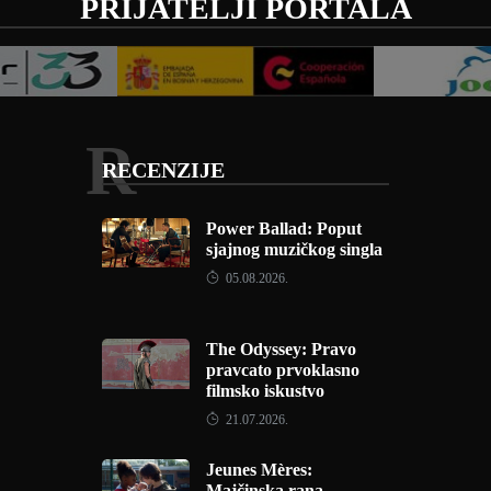
PRIJATELJI PORTALA
R
RECENZIJE
Power Ballad: Poput
sjajnog muzičkog singla
05.08.2026.
The Odyssey: Pravo
pravcato prvoklasno
filmsko iskustvo
21.07.2026.
Jeunes Mères:
Majčinska rana