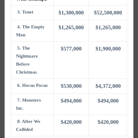
3. Tenet
$1,300,000
$52,500,000
4. The Empty
$1,265,000
$1,265,000
Man
5. The
$577,000
$1,900,000
Nightmare
Before
Christmas
6. Hocus Pocus
$530,000
$4,372,000
7. Monsters
$494,000
$494,000
Inc.
8. After We
$420,000
$420,000
Collided