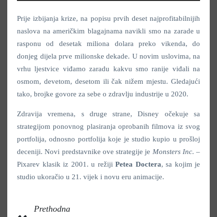
Prije izbijanja krize, na popisu prvih deset najprofitabilnijih
naslova na američkim blagajnama navikli smo na zarade u
rasponu od desetak miliona dolara preko vikenda, do
donjeg dijela prve milionske dekade. U novim uslovima, na
vrhu ljestvice viđamo zaradu kakvu smo ranije viđali na
osmom, devetom, desetom ili čak nižem mjestu. Gledajući
tako, brojke govore za sebe o zdravlju industrije u 2020.
Zdravija vremena, s druge strane, Disney očekuje sa
strategijom ponovnog plasiranja oprobanih filmova iz svog
portfolija, odnosno portfolija koje je studio kupio u prošloj
deceniji. Novi predstavnike ove strategije je
Monsters Inc
. –
Pixarev klasik iz 2001. u režiji
Petea
Doctera
, sa kojim je
studio ukoračio u 21. vijek i novu eru animacije.
Prethodna