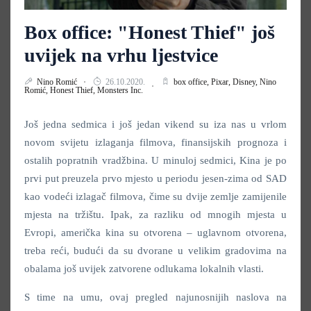
Box office: "Honest Thief" još
uvijek na vrhu ljestvice
Nino Romić
26.10.2020.
box office,
Pixar,
Disney,
Nino
Romić,
Honest Thief,
Monsters Inc.
Još jedna sedmica i još jedan vikend su iza nas u vrlom
novom svijetu izlaganja filmova, finansijskih prognoza i
ostalih popratnih vradžbina. U minuloj sedmici, Kina je po
prvi put preuzela prvo mjesto u periodu jesen-zima od SAD
kao vodeći izlagač filmova, čime su dvije zemlje zamijenile
mjesta na tržištu. Ipak, za razliku od mnogih mjesta u
Evropi, američka kina su otvorena – uglavnom otvorena,
treba reći, budući da su dvorane u velikim gradovima na
obalama još uvijek zatvorene odlukama lokalnih vlasti.
S time na umu, ovaj pregled najunosnijih naslova na