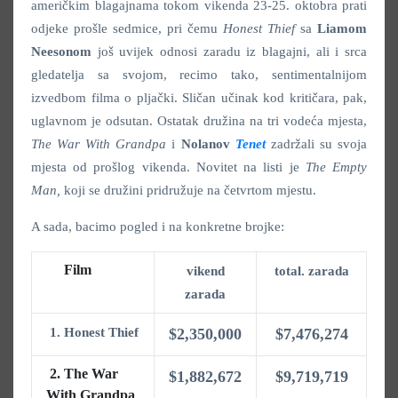
američkim blagajnama tokom vikenda 23-25. oktobra prati
odjeke prošle sedmice, pri čemu
Honest Thief
sa
Liamom
Neesonom
još uvijek odnosi zaradu iz blagajni, ali i srca
gledatelja sa svojom, recimo tako, sentimentalnijom
izvedbom filma o pljački. Sličan učinak kod kritičara, pak,
uglavnom je odsutan. Ostatak družina na tri vodeća mjesta,
The War With Grandpa
i
Nolanov
Tenet
zadržali su svoja
mjesta od prošlog vikenda. Novitet na listi je
The Empty
Man
,
koji se družini pridružuje na četvrtom mjestu.
A sada, bacimo pogled i na konkretne brojke:
Film
vikend
total. zarada
zarada
1. Honest Thief
$2,350,000
$7,476,274
2.
The War
$1,882,672
$9,719,719
With Grandpa