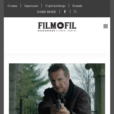
O nama
Impressum
Uvjeti korištenja
Kontakt
DARK MODE