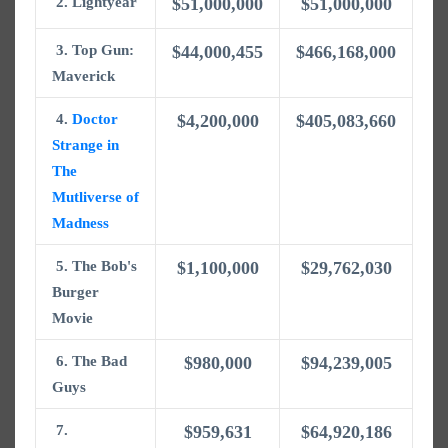
2.
Lightyear
$51,000,000
$51,000,000
3. Top Gun:
$44,000,455
$466,168,000
Maverick
4.
Doctor
$4,200,000
$405,083,660
Strange in
The
Mutliverse of
Madness
5. The Bob's
$1,100,000
$29,762,030
Burger
Movie
6. The Bad
$980,000
$94,239,005
Guys
7.
$959,631
$64,920,186