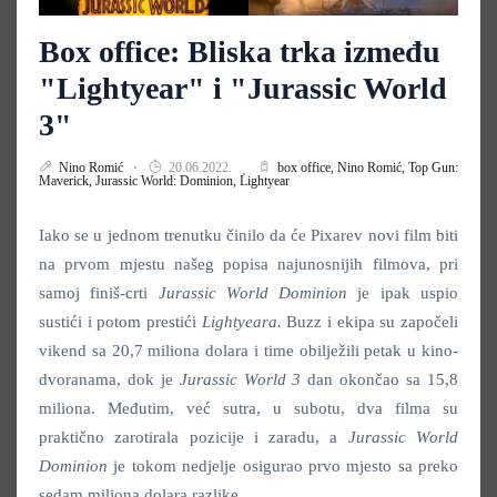
Box office: Bliska trka između
"Lightyear" i "Jurassic World
3"
Nino Romić
20.06.2022.
box office,
Nino Romić,
Top Gun:
Maverick,
Jurassic World: Dominion,
Lightyear
Iako se u jednom trenutku činilo da će Pixarev novi film biti
na prvom mjestu našeg popisa najunosnijih filmova, pri
samoj finiš-crti
Jurassic World Dominion
je ipak uspio
sustići i potom prestići
Lightyeara
.
Buzz i ekipa su započeli
vikend sa 20,7 miliona dolara i time obilježili petak u kino-
dvoranama, dok je
Jurassic World 3
dan okončao sa 15,8
miliona. Međutim, već sutra, u subotu, dva filma su
praktično zarotirala pozicije i zaradu, a
Jurassic World
Dominion
je tokom nedjelje osigurao prvo mjesto sa preko
sedam miliona dolara razlike.