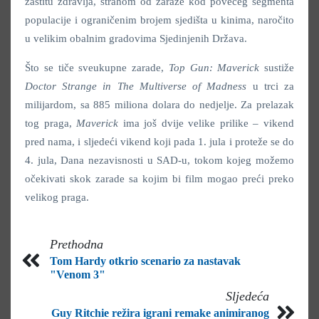
zaštitu zdravlja, strahom od zaraze kod povećeg segmenta
populacije i ograničenim brojem sjedišta u kinima, naročito
u velikim obalnim gradovima Sjedinjenih Država.
Što se tiče sveukupne zarade,
Top Gun: Maverick
sustiže
Doctor Strange in The Multiverse of Madness
u trci za
milijardom, sa 885 miliona dolara do nedjelje. Za prelazak
tog praga,
Maverick
ima još dvije velike prilike – vikend
pred nama, i sljedeći vikend koji pada 1. jula i proteže se do
4. jula, Dana nezavisnosti u SAD-u, tokom kojeg možemo
očekivati skok zarade sa kojim bi film mogao preći preko
velikog praga.
Prethodna
Tom Hardy otkrio scenario za nastavak
"Venom 3"
Sljedeća
Guy Ritchie režira igrani remake animiranog