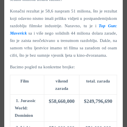
Konačni rezultat je 58,6 naspram 51 miliona, što je rezultat
koji odavno nismo imali priliku vidjeti u postpandemijskom
razdoblju filmske industrije. Naravno, tu je i
Top Gun:
Maverick
sa i više nego solidnih 44 miliona dolara zarade,
što je zaista neočekivano u trenutnom razdoblju. Dakle, na
samom vrhu ljestvice imamo tri filma sa zaradom od osam
cifri, što je bez sumnje vjesnik ljeta u kino-dvoranama.
Bacimo pogled na konkretne brojke:
Film
vikend
total. zarada
zarada
1. Jurassic
$58,660,000
$249,796,690
World:
Dominion