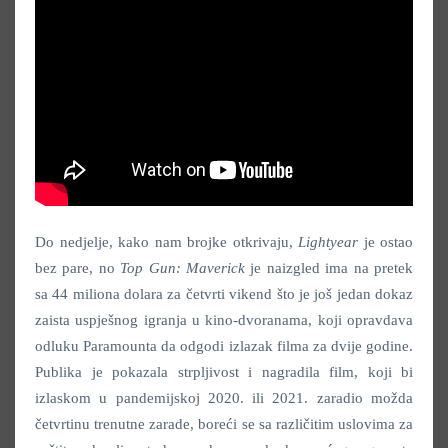
Do nedjelje, kako nam brojke otkrivaju,
Lightyear
je ostao
bez pare, no
Top Gun: Maverick
je naizgled ima na pretek
sa 44 miliona dolara za četvrti vikend što je još jedan dokaz
zaista uspješnog igranja u kino-dvoranama, koji opravdava
odluku Paramounta da odgodi izlazak filma za dvije godine.
Publika je pokazala strpljivost i nagradila film, koji bi
izlaskom u pandemijskoj 2020. ili 2021. zaradio možda
četvrtinu trenutne zarade, boreći se sa različitim uslovima za