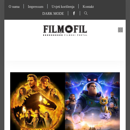
O nama
Impressum
Uvjeti korištenja
Kontakt
DARK MODE