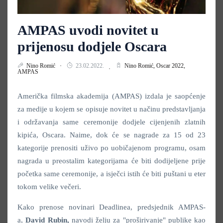
AMPAS uvodi novitet u
prijenosu dodjele Oscara
Nino Romić
23.02.2022.
Nino Romić,
Oscar 2022,
AMPAS
Američka filmska akademija (AMPAS) izdala je saopćenje
za medije u kojem se opisuje novitet u načinu predstavljanja
i održavanja same ceremonije dodjele cijenjenih zlatnih
kipića, Oscara. Naime, dok će se nagrade za 15 od 23
kategorije prenositi uživo po uobičajenom programu, osam
nagrada u preostalim kategorijama će biti dodijeljene prije
početka same ceremonije, a isječci istih će biti puštani u eter
tokom velike večeri.
Kako prenose novinari Deadlinea, predsjednik AMPAS-
a,
David Rubin,
navodi želju za "proširivanje" publike kao