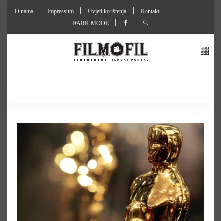
O nama
Impressum
Uvjeti korištenja
Kontakt
DARK MODE