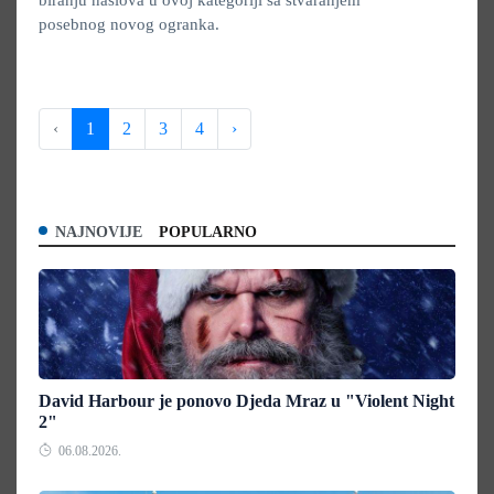
biranju naslova u ovoj kategoriji sa stvaranjem
posebnog novog ogranka.
‹
1
2
3
4
›
NAJNOVIJE
POPULARNO
David Harbour je ponovo Djeda Mraz u "Violent Night
2"
06.08.2026.