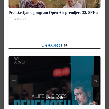
Predstavljamo program Open Air premijere 32. SFF-a
05.08.2026.
USKORO
How To Rob A Bank
Heart of the Beast
By Any Means
Behemoth