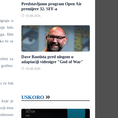
Predstavljamo program Open Air
premijere 32. SFF-a
05.08.2026.
igraju u
ije bilo
ga, film
ko bi se
Dave Bautista pred ulogom u
dobni za
adaptaciji videoigre "God of War"
e godine.
05.08.2026.
 će biti
USKORO
 koje je
oji nisu
, odnosno