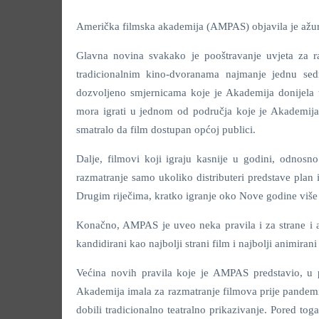
Američka filmska akademija (AMPAS) objavila je ažur
Glavna novina svakako je pooštravanje uvjeta za r
tradicionalnim kino-dvoranama najmanje jednu sedm
dozvoljeno smjernicama koje je Akademija donijela 
mora igrati u jednom od područja koje je Akademija 
smatralo da film dostupan općoj publici.
Dalje, filmovi koji igraju kasnije u godini, odnosn
razmatranje samo ukoliko distributeri predstave plan 
Drugim riječima, kratko igranje oko Nove godine više
Konačno, AMPAS je uveo neka pravila i za strane i a
kandidirani kao najbolji strani film i najbolji animiran
Većina novih pravila koje je AMPAS predstavio, u pr
Akademija imala za razmatranje filmova prije pandemi
dobili tradicionalno teatralno prikazivanje. Pored to