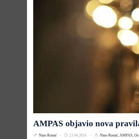
AMPAS objavio nova pravil
Nino Romić
23.04.2024.
Nino Romić,
AMPAS,
Os