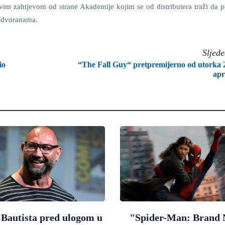
ovim zahtjevom od strane Akademije kojim se od distributera traži da p
o-dvoranama.
Sljed
io
“The Fall Guy“ pretpremijerno od utorka 
apr
 Bautista pred ulogom u
"Spider-Man: Brand