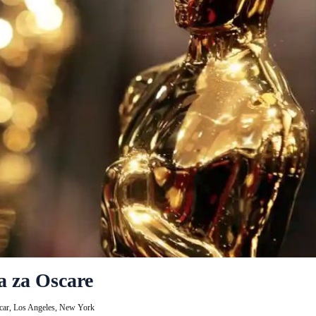
a za Oscare
car,
Los Angeles,
New York