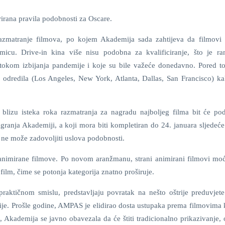
irana pravila podobnosti za Oscare.
azmatranje filmova, po kojem Akademija sada zahtijeva da filmovi 
icu. Drive-in kina više nisu podobna za kvalificiranje, što je ran
tokom izbijanja pandemije i koje su bile važeće donedavno. Pored to
odredila (Los Angeles, New York, Atlanta, Dallas, San Francisco) ka
o blizu isteka roka razmatranja za nagradu najboljeg filma bit će po
igranja Akademiji, a koji mora biti kompletiran do 24. januara sljedeć
 ne može zadovoljiti uslova podobnosti.
nimirane filmove. Po novom aranžmanu, strani animirani filmovi moći
i film, čime se potonja kategorija znatno proširuje.
aktičnom smislu, predstavljaju povratak na nešto oštrije preduvjete
je. Prošle godine, AMPAS je elidirao dosta ustupaka prema filmovima k
ga, Akademija se javno obavezala da će štiti tradicionalno prikazivanje