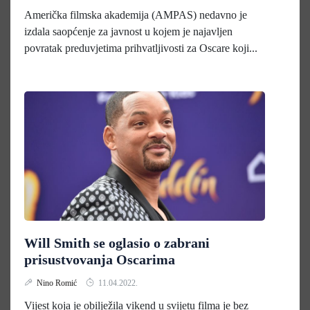
Američka filmska akademija (AMPAS) nedavno je
izdala saopćenje za javnost u kojem je najavljen
povratak preduvjetima prihvatljivosti za Oscare koji...
Will Smith se oglasio o zabrani
prisustvovanja Oscarima
Nino Romić
11.04.2022.
Vijest koja je obilježila vikend u svijetu filma je bez