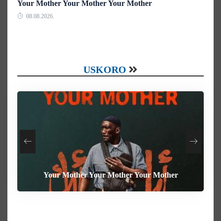
Your Mother Your Mother Your Mother
08.08.2026.
USKORO
Your Mother Your Mother Your Mother
Heart of the Beast
The Weight
Behemoth