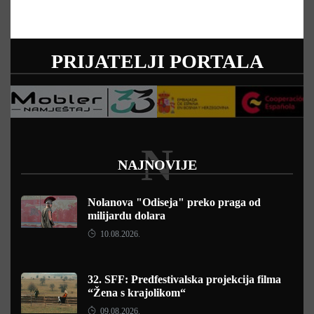
PRIJATELJI PORTALA
N
NAJNOVIJE
Nolanova "Odiseja" preko praga od
milijardu dolara
10.08.2026.
32. SFF: Predfestivalska projekcija filma
“Žena s krajolikom“
09.08.2026.