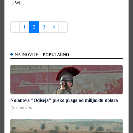
je Wi...
‹
1
2
3
4
›
NAJNOVIJE
POPULARNO
Nolanova "Odiseja" preko praga od milijardu dolara
10.08.2026.