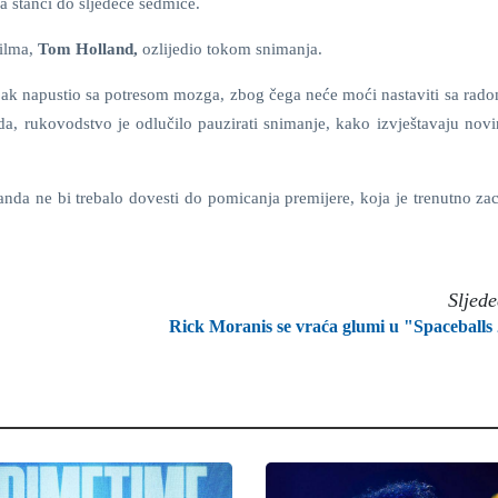
na stanci do sljedeće sedmice.
filma,
Tom Holland,
ozlijedio tokom snimanja.
e ipak napustio sa potresom mozga, zbog čega neće moći nastaviti sa rad
, rukovodstvo je odlučilo pauzirati snimanje, kako izvještavaju novi
nda ne bi trebalo dovesti do pomicanja premijere, koja je trenutno zac
Sljed
Rick Moranis se vraća glumi u "Spaceballs