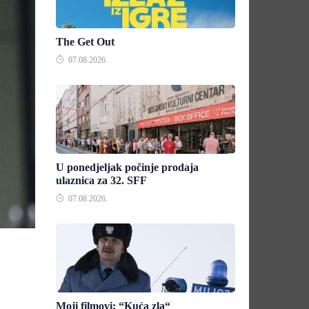
The Get Out
07.08.2026.
U ponedjeljak počinje prodaja
ulaznica za 32. SFF
07.08.2026.
Moji filmovi: “Kuća zla“