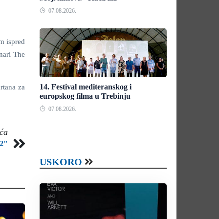
07.08.2026.
om ispred
nari The
14. Festival mediteranskog i
rtana za
europskog filma u Trebinju
07.08.2026.
eća
 2"
USKORO