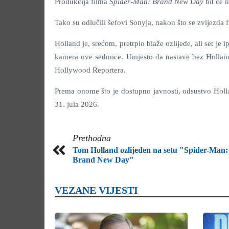
Produkcija filma
Spider-Man: Brand New Day
bit će 
Tako su odlučili šefovi Sonyja, nakon što se zvijezda 
Holland je, srećom, pretrpio blaže ozlijede, ali set j
kamera ove sedmice. Umjesto da nastave bez Hollanda
Hollywood Reportera.
Prema onome što je dostupno javnosti, odsustvo Holla
31. jula 2026.
Prethodna
Tom Holland ozlijeđen na setu "Spider-Man:
Brand New Day"
VEZANE VIJESTI