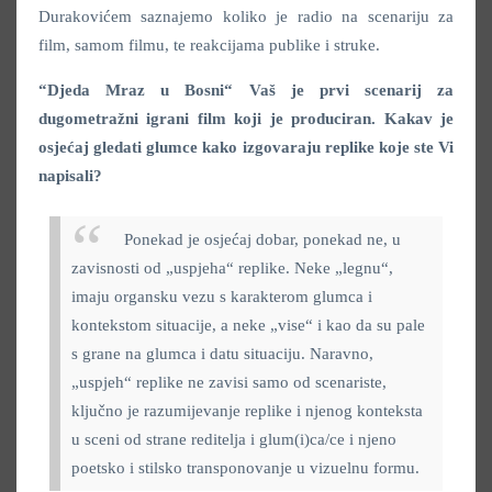
Durakovićem saznajemo koliko je radio na scenariju za
film, samom filmu, te reakcijama publike i struke.
“Djeda Mraz u Bosni“ Vaš je prvi scenarij za
dugometražni igrani film koji je produciran. Kakav je
osjećaj gledati glumce kako izgovaraju replike koje ste Vi
napisali?
Ponekad je osjećaj dobar, ponekad ne, u
zavisnosti od „uspjeha“ replike. Neke „legnu“,
imaju organsku vezu s karakterom glumca i
kontekstom situacije, a neke „vise“ i kao da su pale
s grane na glumca i datu situaciju. Naravno,
„uspjeh“ replike ne zavisi samo od scenariste,
ključno je razumijevanje replike i njenog konteksta
u sceni od strane reditelja i glum(i)ca/ce i njeno
poetsko i stilsko transponovanje u vizuelnu formu.