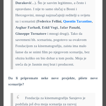
Duraković
...). Što je sasvim legitimno, a često i
opravdano. I nije to samo slučaj u Bosni i
Hercegovini, mnogi najznačajniji reditelji u svijetu
su i scenaristi (
Federico Fellini,
Quentin Tarantino
,
Asghar Farhadi, Eskil Vogt, Jafar Panahi,
Giuseppe Tornatore
i mnogi drugi). Tako da
savremeni bh. scenarista, pogotovo sa ovakvom
Fondacijom za kinematografiju, zaista ima malo
šanse da se snimi film po njegovom scenariju, bez
obzira koliko on bio dobar u tom poslu. Moja je
sreća da je Jasmin moj brat i producent.
Da li pripremate neke nove projekte, pišete nove
scenarije?
Fondacija za kinematografiju Sarajevo je
podržala još dva moja scenarija za razvoj