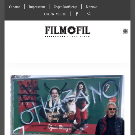
O nama
Impressum
Uvjeti korištenja
Kontakt
DARK MODE