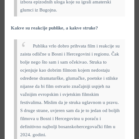
izbora epizodnih uloga koje su igrali amaterski
glumci iz Bugojna.
Kakve su reakcije publike, a kakve struke?
Publika vrlo dobro prihvata film i reakcije su
zaista odlične u Bosni i Hercegovini i regionu. Čak
bolje nego što sam i sam očekivao. Struka to
ocjenjuje kao dobrim filmom kojem nedostaju
određene dramaturške, glumačke, poetske i stilske
nijanse da bi film ostvario značajniji uspjeh na
važnijim evropskim i svjetskim filmskim
festivalima. Mislim da je struka uglavnom u pravu.
S druge strane, uvjeren sam da je to jedan od boljih
filmova u Bosni i Hercegovinu u poraću i
definitivno najbolji bosanskohercegovački film u
2024. godini.