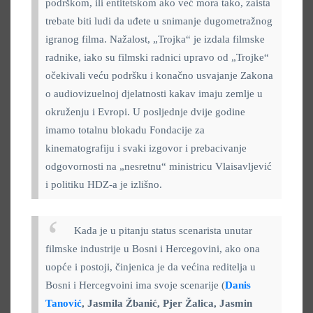
podrškom, ili entitetskom ako već mora tako, zaista
trebate biti ludi da uđete u snimanje dugometražnog
igranog filma. Nažalost, „Trojka“ je izdala filmske
radnike, iako su filmski radnici upravo od „Trojke“
očekivali veću podršku i konačno usvajanje Zakona
o audiovizuelnoj djelatnosti kakav imaju zemlje u
okruženju i Evropi. U posljednje dvije godine
imamo totalnu blokadu Fondacije za
kinematografiju i svaki izgovor i prebacivanje
odgovornosti na „nesretnu“ ministricu Vlaisavljević
i politiku HDZ-a je izlišno.
Kada je u pitanju status scenarista unutar
filmske industrije u Bosni i Hercegovini, ako ona
uopće i postoji, činjenica je da većina reditelja u
Bosni i Hercegvoini ima svoje scenarije (
Danis
Tanović
, Jasmila Žbanić, Pjer Žalica, Jasmin