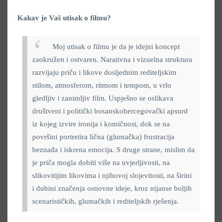
Kakav je Vaš utisak o filmu?
Moj utisak o filmu je da je idejni koncept
zaokružen i ostvaren. Narativna i vizuelna struktura
razvijaju priču i likove dosljednim rediteljskim
stilom, atmosferom, ritmom i tempom, u vrlo
gledljiv i zanimljiv film. Uspješno se oslikava
društveni i politički bosanskohercegovački apsurd
iz kojeg izvire ironija i komičnost, dok se na
površini portretira lična (glumačka) frustracija
beznađa i iskrena emocija. S druge strane, mislim da
je priča mogla dobiti više na uvjerljivosti, na
slikovitijim likovima i njihovoj slojevitosti, na širini
i dubini značenja osnovne ideje, kroz nijanse boljih
scenarističkih, glumačkih i rediteljskih rješenja.