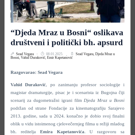
“Djeda Mraz u Bosni“ oslikava
društveni i politički bh. apsurd
Sead Vegara
08.01.2025.
Sead Vegara,
Djeda Mraz u
Bosni,
Vahid Duraković,
Emir Kapetanović
Razgovarao: Sead Vegara
Vahid Duraković
, po zanimanju profesor sociologije i
magistar dramaturgije, pisac je i scenarista iz Bugojna čiji
scenarij za dugometražni igrani film
Djeda Mraz u Bosni
podržan od strane Fondacije za kinematografiju Sarajevo
2013. godine, sada u 2024. konačno je dobio svoj finalni
oblik u vidu istoimenog cjelovečernjeg filma u režiji mladog
bh. reditelja
Emira Kapetanovića
. U razgovoru sa