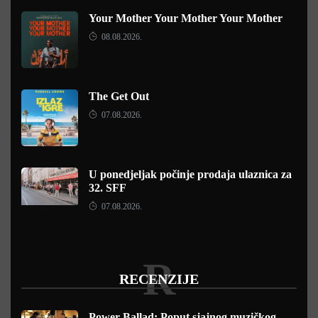
Your Mother Your Mother Your Mother
08.08.2026.
The Get Out
07.08.2026.
U ponedjeljak počinje prodaja ulaznica za
32. SFF
07.08.2026.
R
RECENZIJE
Power Ballad: Poput sjajnog muzičkog