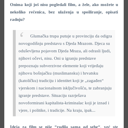
Onima koji još nisu pogledali film, a žele, ako možete u
nekoliko rečenica, bez ulaženja u spoiliranje, opisati
radnju?
Glumačka trupa putuje u provinciju da odigra
novogodišnju predstavu s Djeda Mrazom. Djeca su
oduševljena pojavom Djeda Mraza, ali odrasli ljudi,
njihovi očevi, nisu. Oni u igranju predstave
prepoznaju subverzivne elemente koji vrijeđaju
njihovu bošnjačku (muslimansku) i hrvatsku
(katoličku) tradiciju i identitet koji je „zagađen“
vjerskom i nacionalnom isključivošću, te zabranjuju
igranje predstave. Situaciju razrješava
novoformirani kapitalista-kriminalac koji je iznad i
vjere, i politike, i tradicije. Na kraju, ipak...
Ideja za film se nije “rodila sama od sebe“, već ste