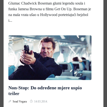
Glumac Chadwick Boseman glumi legendu soula i
funka Jamesa Browna u filmu Get On Up. Boseman je
na mala vrata ušao u Hollywood portetriajući bejzbol
i...
Non-Stop: Do određene mjere uspio
triler
Sead Vegara
14.03.2014.