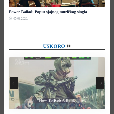
Power Ballad: Poput sjajnog muzičkog singla
05.08.2026.
USKORO
How To Rob A Bank
Heart of the Beast
By Any Means
Behemoth