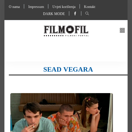
O nama
Impressum
Uvjeti korištenja
Kontakt
DARK MODE
SEAD VEGARA