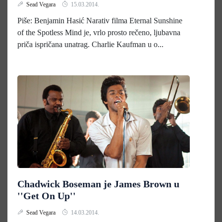
Sead Vegara
15.03.2014.
Piše: Benjamin Hasić Narativ filma Eternal Sunshine
of the Spotless Mind je, vrlo prosto rečeno, ljubavna
priča ispričana unatrag. Charlie Kaufman u o...
Chadwick Boseman je James Brown u
''Get On Up''
Sead Vegara
14.03.2014.