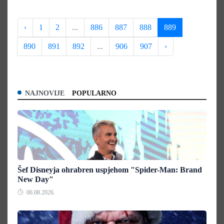
‹
1
2
...
886
887
888
889
890
891
892
...
906
907
›
NAJNOVIJE
POPULARNO
Šef Disneyja ohrabren uspjehom "Spider-Man: Brand
New Day"
06.08.2026.