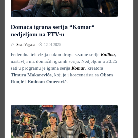
Domaća igrana serija “Komar“
nedjeljom na FTV-u
Sead Vegara
12.01.2026.
Federalna televizija nakon druge sezone serije
Kotlina
,
nastavlja niz domaćih igranih serija. Nedjeljom u 20:25
sati u programu je igrana serija
Komar
, kreatora
Timura Makarevića
, koji je i koscenarista sa
Oljom
Runjić
i
Eminom Omerović
.