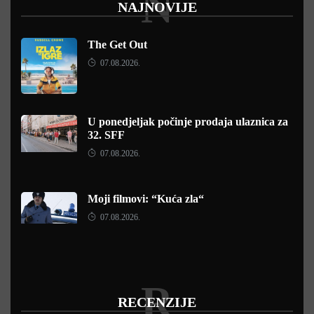
N
NAJNOVIJE
The Get Out
07.08.2026.
U ponedjeljak počinje prodaja ulaznica za
32. SFF
07.08.2026.
Moji filmovi: “Kuća zla“
07.08.2026.
R
RECENZIJE